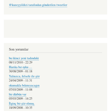
@kuzeyyildizi tarafından gönderilen tweetler
Son yorumlar
bu ikinci yeni tadındaki
08/11/2010 - 22:29
Harıka bır oyku …
30/08/2009 - 01:18
Yalnızca, felsefe ile şiir
24/04/2009 - 11:31
okumakla bıkmıyacagın
07/03/2009 - 11:08
bir dürbün var
05/03/2009 - 14:25
İlginç bir şiir olmuş.
18/09/2008 - 10:35