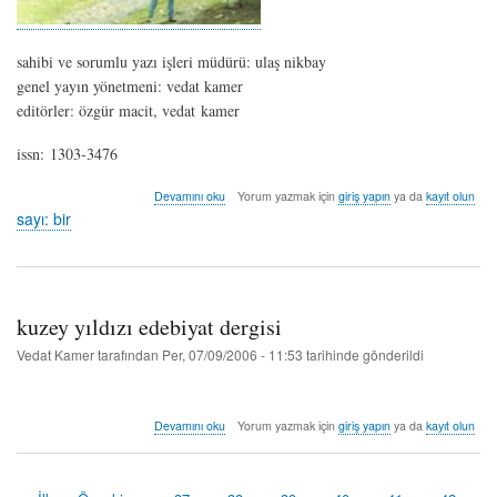
sahibi ve sorumlu yazı işleri müdürü: ulaş nikbay
genel yayın yönetmeni: vedat kamer
editörler: özgür macit, vedat kamer
issn: 1303-3476
sayı:
Devamını oku
Yorum yazmak için
giriş yapın
ya da
kayıt olun
bir
sayı: bir
-
şubat/mart
2002
hakkında
kuzey yıldızı edebiyat dergisi
Vedat Kamer
tarafından
Per, 07/09/2006 - 11:53
tarihinde gönderildi
kuzey
Devamını oku
Yorum yazmak için
giriş yapın
ya da
kayıt olun
yıldızı
edebiyat
dergisi