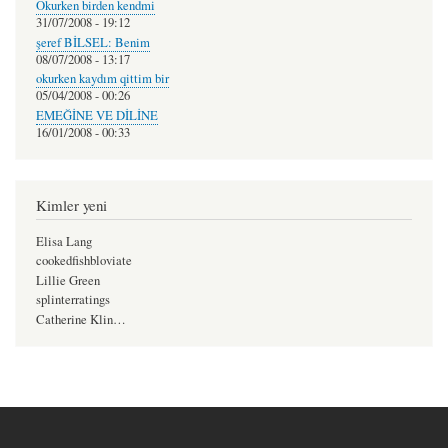
Okurken birden kendmi
31/07/2008 - 19:12
şeref BİLSEL: Benim
08/07/2008 - 13:17
okurken kaydım qittim bir
05/04/2008 - 00:26
EMEĞİNE VE DİLİNE
16/01/2008 - 00:33
Kimler yeni
Elisa Lang
cookedfishbloviate
Lillie Green
splinterratings
Catherine Klin…