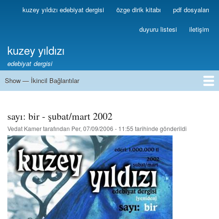
Ana
kuzey yıldızı edebiyat dergisi
özge dirik kitabı
pdf dosyaları
Birincil
içeriğe
Bağlantılar
atla
duyuru listesi
iletişim
kuzey yıldızı
edebiyat dergisi
Show — İkincil Bağlantılar
İkincil
Bağlantılar
1
2
3
4
5
6
7
8
9
10
11
12
13
sayı: bir - şubat/mart 2002
Vedat Kamer
tarafından
Per, 07/09/2006 - 11:55
tarihinde gönderildi