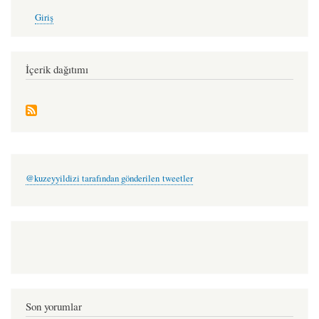
User
Giriş
account
menu
İçerik dağıtımı
@kuzeyyildizi tarafından gönderilen tweetler
Son yorumlar