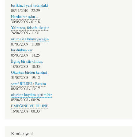
bu ikinci yeni tadındaki
08/11/2010 - 22:29
Harıka bır oyku …
30/08/2009 - 01:18
Yalnızca, felsefe ile şiir
24/04/2009 - 11:31
okumakla bıkmıyacagın
07/03/2009 - 11:08
bir dürbün var
05/03/2009 - 14:25
İlginç bir şiir olmuş.
18/09/2008 - 10:35
Okurken birden kendmi
31/07/2008 - 19:12
şeref BİLSEL: Benim
08/07/2008 - 13:17
okurken kaydım qittim bir
05/04/2008 - 00:26
EMEĞİNE VE DİLİNE
16/01/2008 - 00:33
Kimler yeni