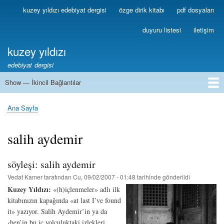
Ana
kuzey yıldızı edebiyat dergisi
özge dirik kitabı
pdf dosyaları
Birincil
içeriğe
Bağlantılar
atla
duyuru listesi
iletişim
kuzey yıldızı
edebiyat dergisi
Show — İkincil Bağlantılar
İkincil
Bağlantılar
1
2
3
4
5
6
7
8
9
10
11
12
13
Ana Sayfa
Sayfa
yolu
salih aydemir
söyleşi: salih aydemir
Vedat Kamer
tarafından
Cu, 09/02/2007 - 01:48
tarihinde gönderildi
Kuzey Yıldızı:
«(h)içlenmeler» adlı ilk
kitabınızın kapağında «at last I’ve found
it» yazıyor. Salih Aydemir’in ya da
‹ben’in bu iç yolculuktaki izlekleri