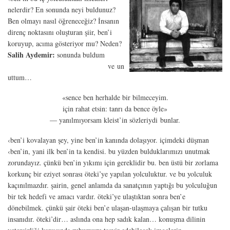
nelerdir? En sonunda neyi buldunuz?
Ben olmayı nasıl öğreneceğiz? İnsanın
direnç noktasını oluşturan şiir, ben’i
koruyup, acıma gösteriyor mu? Neden?
Salih Aydemir:
sonunda buldum
ve un
uttum…
«sence ben herhalde bir bilmeceyim.
için rahat etsin: tanrı da bence öyle»
— yanılmıyorsam kleist’in sözleriydi bunlar.
‹ben’i kovalayan şey, yine ben’in kanında dolaşıyor. içimdeki düşman
‹ben’in, yani ilk ben’in ta kendisi. bu yüzden bulduklarımızı unutmak
zorundayız. çünkü ben’in yıkımı için gereklidir bu. ben üstü bir zorlama
korkunç bir eziyet sonrası öteki’ye yapılan yolculuktur. ve bu yolculuk
kaçınılmazdır. şairin, genel anlamda da sanatçının yaptığı bu yolculuğun
bir tek hedefi ve amacı vardır. öteki’ye ulaştıktan sonra ben’e
dönebilmek. çünkü şair öteki ben’e ulaşan-ulaşmaya çalışan bir tutku
insanıdır. öteki’dir… aslında ona hep sadık kalan… konuşma dilinin