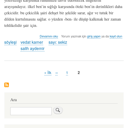
yetersizliği karşısında ruhumuzu tasvir edebilecek imgelerin
arayışındayız. ilkel ben’in sığlığı karşısında öteki ben’in derinlikleri daha
çekicidir. bu çekicilik şairi dehşet bir şekilde sarar, ağır ve tutuk bir
dilden kurtulmasını sağlar. o yüzden ‹ben› ile düşüp kalkmak her zaman
tehlikelidir şair için.
söyleşi:
Devamını oku
Yorum yazmak için
giriş yapın
ya da
kayıt olun
salih
söyleşi
vedat kamer
sayı: sekiz
aydemir
salih aydemir
hakkında
İlk
« İlk
Önceki
‹‹
Sayfa
1
Şu
2
Pagination
sayfa
sayfa
an
kullanılan
sayfa
Ara
Ara