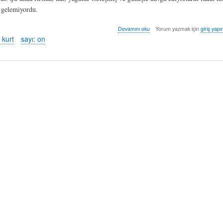
 gelemiyordu.
şizofren
Devamını oku
Yorum yazmak için
giriş yapı
öyküler
 kurt
sayı: on
-
3
-
bülent
kurt
hakkında