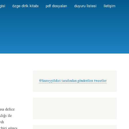
gisi
özge dirik kitabı
pdf dosyaları
duyuru listesi
iletişim
@kuzeyyildizi tarafından gönderilen tweetler
sa delice
lığı ile
ydı
çbiri güneş