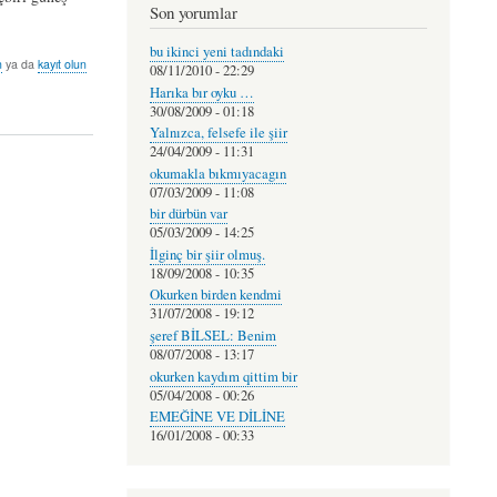
Son yorumlar
bu ikinci yeni tadındaki
n
ya da
kayıt olun
08/11/2010 - 22:29
Harıka bır oyku …
30/08/2009 - 01:18
Yalnızca, felsefe ile şiir
24/04/2009 - 11:31
okumakla bıkmıyacagın
07/03/2009 - 11:08
bir dürbün var
05/03/2009 - 14:25
İlginç bir şiir olmuş.
18/09/2008 - 10:35
Okurken birden kendmi
31/07/2008 - 19:12
şeref BİLSEL: Benim
08/07/2008 - 13:17
okurken kaydım qittim bir
05/04/2008 - 00:26
EMEĞİNE VE DİLİNE
16/01/2008 - 00:33