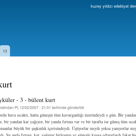
Ana
kuzey yıldızı edebiyat der
içeriğe
atla
13
kurt
yküler - 3 - bülent kurt
rafından
Pt, 12/02/2007 - 21:01
tarihinde gönderildi
du hava sıcaktı, hatta güneşin tüm kavurganlığı üzerindeydi o gün. Bir yandan
 bir yandan kar yağıyor, bir yanda fırtına var ve bir tarafta ise güneş tüm sıcak
nsanlar büyük bir şaşkınlık içerisindeydi. Üşüyorlar mıydı yoksa yanıyorlar mı
dı. Şu anda fırtına, kar, yağmur birleşmiş ve güneşle kavga ediyorlardı fakat hi