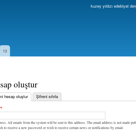
Ana
kuzey yıldızı edebiyat der
içeriğe
atla
13
sap oluştur
ni hesap oluştur
(etkin sekme)
Şifreni sıfırla
ress. All emails from the system will be sent to this address. The email address is not made pub
sh to receive a new password or wish to receive certain news or notifications by email.