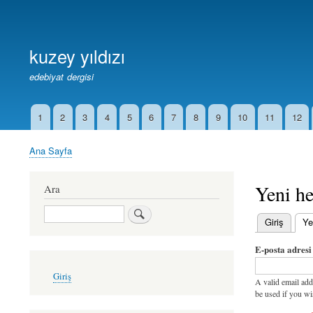
Birincil
Bağlantılar
kuzey yıldızı
edebiyat dergisi
1
2
3
4
5
6
7
8
9
10
11
12
İkincil
Bağlantılar
Ana Sayfa
Sayfa
yolu
Yeni he
Ara
Ara
Giriş
Ye
Birincil
E-posta adresi
sekmeler
User
Giriş
account
A valid email add
menu
be used if you wi