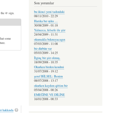
Son yorumlar
bu ikinci yeni tadındaki
d the @ sign.
08/11/2010 - 22:29
Harıka bır oyku …
30/08/2009 - 01:18
Yalnızca, felsefe ile şiir
24/04/2009 - 11:31
that some
okumakla bıkmıyacagın
ture.
07/03/2009 - 11:08
bir dürbün var
05/03/2009 - 14:25
İlginç bir şiir olmuş.
18/09/2008 - 10:35
Okurken birden kendmi
31/07/2008 - 19:12
şeref BİLSEL: Benim
08/07/2008 - 13:17
okurken kaydım qittim bir
05/04/2008 - 00:26
EMEĞİNE VE DİLİNE
16/01/2008 - 00:33
ri hakkında