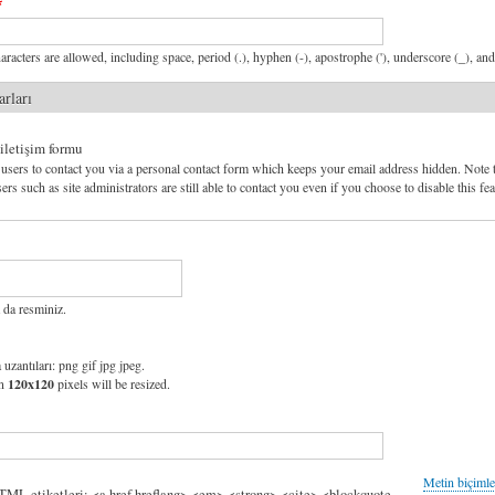
aracters are allowed, including space, period (.), hyphen (-), apostrophe ('), underscore (_), an
arları
 iletişim formu
users to contact you via a personal contact form which keeps your email address hidden. Note 
ers such as site administrators are still able to contact you even if you choose to disable this fea
 da resminiz.
 uzantıları: png gif jpg jpeg.
an
120x120
pixels will be resized.
Metin biçimle
HTML etiketleri: <a href hreflang> <em> <strong> <cite> <blockquote