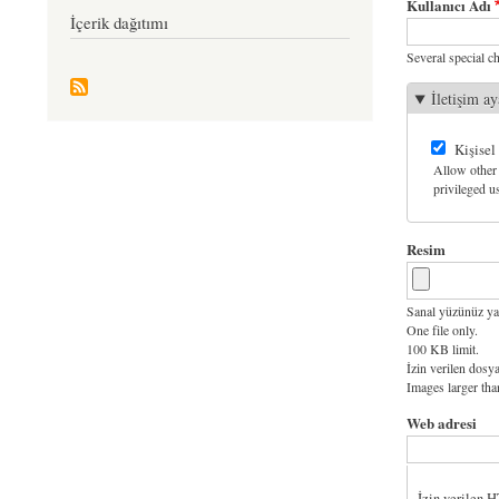
Kullanıcı Adı
İçerik dağıtımı
Several special ch
İletişim ay
Kişisel
Allow other 
privileged us
Resim
Sanal yüzünüz ya
One file only.
100 KB limit.
İzin verilen dosya
Images larger th
Web adresi
İzin verilen 