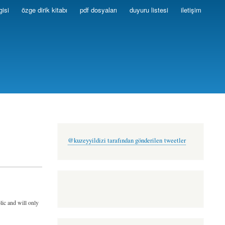
gisi
özge dirik kitabı
pdf dosyaları
duyuru listesi
iletişim
@kuzeyyildizi tarafından gönderilen tweetler
lic and will only