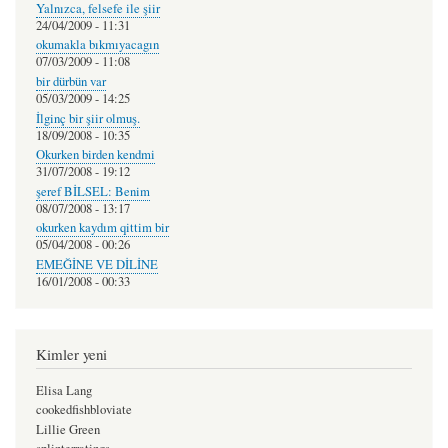
Yalnızca, felsefe ile şiir
24/04/2009 - 11:31
okumakla bıkmıyacagın
07/03/2009 - 11:08
bir dürbün var
05/03/2009 - 14:25
İlginç bir şiir olmuş.
18/09/2008 - 10:35
Okurken birden kendmi
31/07/2008 - 19:12
şeref BİLSEL: Benim
08/07/2008 - 13:17
okurken kaydım qittim bir
05/04/2008 - 00:26
EMEĞİNE VE DİLİNE
16/01/2008 - 00:33
Kimler yeni
Elisa Lang
cookedfishbloviate
Lillie Green