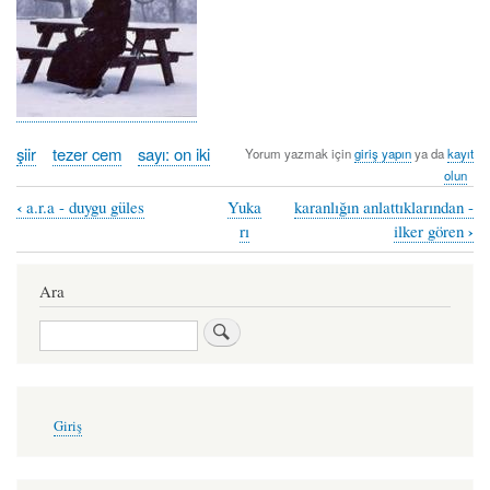
şiir
tezer cem
sayı: on iki
Yorum yazmak için
giriş yapın
ya da
kayıt
olun
‹
a.r.a - duygu güles
Yuka
karanlığın anlattıklarından -
Book
›
rı
ilker gören
traversal
links
Ara
for
Ara
nifak
şekeri
-
User
Giriş
account
tezer
menu
cem