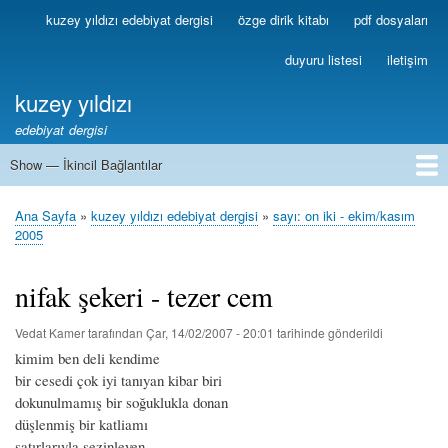
Ana
kuzey yıldızı edebiyat dergisi
özge dirik kitabı
pdf dosyaları
Birincil
içeriğe
Bağlantılar
atla
duyuru listesi
iletişim
kuzey yıldızı
edebiyat dergisi
Show — İkincil Bağlantılar
İkincil
Bağlantılar
1
2
3
4
5
6
7
8
9
10
11
12
13
Ana Sayfa
kuzey yıldızı edebiyat dergisi
sayı: on iki - ekim/kasım
Sayfa
2005
yolu
nifak şekeri - tezer cem
Vedat Kamer
tarafından
Çar, 14/02/2007 - 20:01
tarihinde gönderildi
kimim ben deli kendime
bir cesedi çok iyi tanıyan kibar biri
dokunulmamış bir soğuklukla donan
düşlenmiş bir katliamı
satırlarıyla sezinleyen