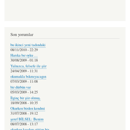
Son yorumlar
bu ikinci yeni tadındaki
08/11/2010 - 22:29
Harıka bır oyku …
30/08/2009 - 01:18
Yalnızca, felsefe ile şiir
24/04/2009 - 11:31
okumakla bıkmıyacagın
07/03/2009 - 11:08
bir dürbün var
05/03/2009 - 14:25
İlginç bir şiir olmuş.
18/09/2008 - 10:35
Okurken birden kendmi
31/07/2008 - 19:12
şeref BİLSEL: Benim
08/07/2008 - 13:17
okurken kaydım qittim bir