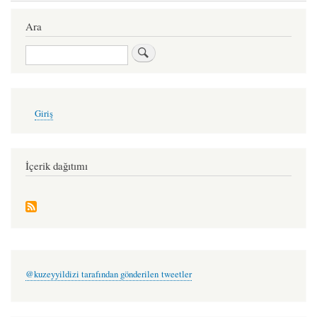
traversal
links
Ara
for
Ara
yiten
adam
-
User
Giriş
account
baran
menu
esmer
İçerik dağıtımı
@kuzeyyildizi tarafından gönderilen tweetler