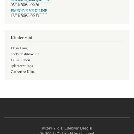
05/04/2008 - 00:26
EMEĞİNE VE DİLİNE
16/01/2008 - 00:33
Kimler yeni
Elisa Lang
cookedfishbloviate
Lillie Green
splinterratings
Catherine Klin…
Kuzey Yıldızı Edebiyat Dergisi
200 34711 Kadıköy / İstanbul
PK