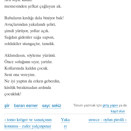
memesinden şefkat çağlayan ak.
Babaların kırdığı dala biniyor bak!
Avuçlarından yakalandı şehri,
şimdi yürüyor, yollar açık.
Sağdan gidenler sağa sapsın,
soldakiler utangaçtır, tanıdık.
Aklımdasın, söyleme yüzünü.
Önce soluğunu sıyır, yırtılır.
Kollarımda kaldın çocuk.
Seni ona vereyim.
Ne iyi yaptın da erken geberdin,
küslük bırakmadan ardında
çocukluk!
şiir
baran esmer
sayı: sekiz
Yorum yazmak için
giriş yapın
ya da
kayıt olun
‹
›
tonio kröger ve sanatçının
Yuka
ınvece - oylun pirolli
Book
konumu - zafer yalçınpınar
rı