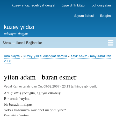
Ana
kuzey yıldızı edebiyat dergisi
özge dirik kitabı
pdf dosyaları
Birincil
içeriğe
Bağlantılar
atla
duyuru listesi
iletişim
kuzey yıldızı
edebiyat dergisi
Show — İkincil Bağlantılar
İkincil
Bağlantılar
1
2
3
4
5
6
7
8
9
10
11
12
13
Ana Sayfa
kuzey yıldızı edebiyat dergisi
sayı: sekiz - mayıs/haziran
Sayfa
2003
yolu
yiten adam - baran esmer
Vedat Kamer
tarafından
Cu, 09/02/2007 - 23:13
tarihinde gönderildi
Adı çıkmış çocuğun, ağlıyor cümbüş!
Bir orada haylaz,
bir burada mahpus.
Yoksa kahrımıza müebbet mi yedi yine?
Sen söyle kadın: