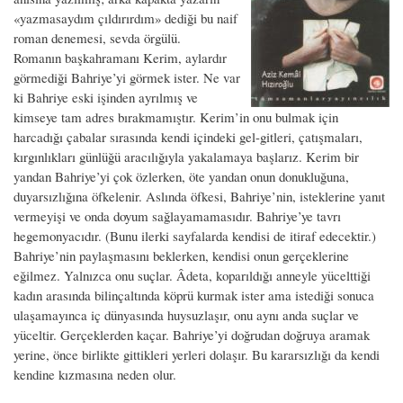
«yazmasaydım çıldırırdım» dediği bu naif
roman denemesi, sevda örgülü.
Romanın başkahramanı Kerim, aylardır
görmediği Bahriye’yi görmek ister. Ne var
ki Bahriye eski işinden ayrılmış ve
kimseye tam adres bırakmamıştır. Kerim’in onu bulmak için
harcadığı çabalar sırasında kendi içindeki gel-gitleri, çatışmaları,
kırgınlıkları günlüğü aracılığıyla yakalamaya başlarız. Kerim bir
yandan Bahriye’yi çok özlerken, öte yandan onun donukluğuna,
duyarsızlığına öfkelenir. Aslında öfkesi, Bahriye’nin, isteklerine yanıt
vermeyişi ve onda doyum sağlayamamasıdır. Bahriye’ye tavrı
hegemonyacıdır. (Bunu ilerki sayfalarda kendisi de itiraf edecektir.)
Bahriye’nin paylaşmasını beklerken, kendisi onun gerçeklerine
eğilmez. Yalnızca onu suçlar. Âdeta, koparıldığı anneyle yücelttiği
kadın arasında bilinçaltında köprü kurmak ister ama istediği sonuca
ulaşamayınca iç dünyasında huysuzlaşır, onu aynı anda suçlar ve
yüceltir. Gerçeklerden kaçar. Bahriye’yi doğrudan doğruya aramak
yerine, önce birlikte gittikleri yerleri dolaşır. Bu kararsızlığı da kendi
kendine kızmasına neden olur.