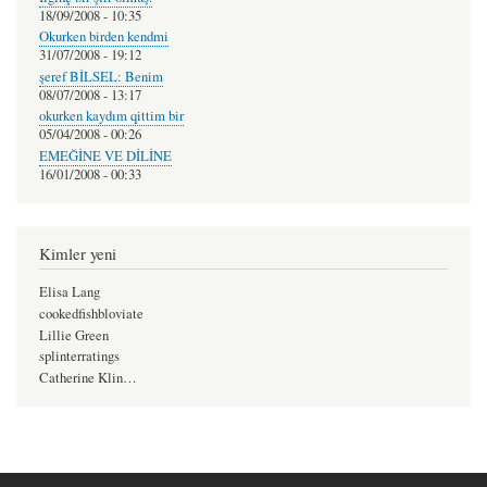
18/09/2008 - 10:35
Okurken birden kendmi
31/07/2008 - 19:12
şeref BİLSEL: Benim
08/07/2008 - 13:17
okurken kaydım qittim bir
05/04/2008 - 00:26
EMEĞİNE VE DİLİNE
16/01/2008 - 00:33
Kimler yeni
Elisa Lang
cookedfishbloviate
Lillie Green
splinterratings
Catherine Klin…