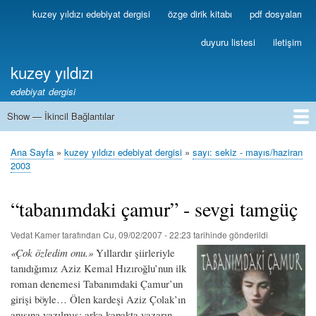
Ana
kuzey yıldızı edebiyat dergisi
özge dirik kitabı
pdf dosyaları
Birincil
içeriğe
Bağlantılar
atla
duyuru listesi
iletişim
kuzey yıldızı
edebiyat dergisi
Show — İkincil Bağlantılar
İkincil
Bağlantılar
1
2
3
4
5
6
7
8
9
10
11
12
13
Ana Sayfa
kuzey yıldızı edebiyat dergisi
sayı: sekiz - mayıs/haziran
Sayfa
2003
yolu
“tabanımdaki çamur” - sevgi tamgüç
Vedat Kamer
tarafından
Cu, 09/02/2007 - 22:23
tarihinde gönderildi
«Çok özledim onu.»
Yıllardır şiirleriyle
tanıdığımız Aziz Kemal Hızıroğlu’nun ilk
roman denemesi Tabanımdaki Çamur’un
girişi böyle… Ölen kardeşi Aziz Çolak’ın
anısına yazılmış; arka kapakta yazarın