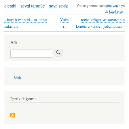
eleştiri
sevgi tamgüç
sayı: sekiz
Yorum yazmak için
giriş yapın
ya
da
kayıt olun
‹
boyalı mendil - m. tahir
Yuka
tonio kröger ve sanatçının
Book
›
sakman
rı
konumu - zafer yalçınpınar
traversal
links
Ara
for
Ara
“tabanımdaki
çamur”
-
User
Giriş
account
sevgi
menu
tamgüç
İçerik dağıtımı