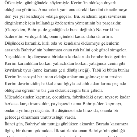
Öfkesiyle, günlüğündeki söylemiyle Kerim’in oldukça duyarlı
olduğunu görürüz. Ama erkek yanı onu sürekli kendini denetlemeye
iter, yer yer kendisiyle «dalga geçer». Bu, kendisini aşırı sevmesini
dizginlemek için kullandığı özdenetim yönteminin bir parçasıdır.
(Gerçekten, Bahriye de günlüğünde buna değinir.) Ne var ki bu
özdenetim ve duyarlılık, onun içindeki kaosu daha da artırır.
Düşündeki karanlık, kirli oda ve kendisini öldürmeye gelenlerin
arasında Bahriye’nin bulunması onun ruh halini çok güzel simgeler.
Yaşadıkları, iç dünyasına birtakım korkuları da beraberinde getirir:
Kerim karanlıktan korkar, yalnızlıktan korkar, yatağında cenin gibi
kıvrılarak uyur (anne karnına geri dönüş isteği). Tabii ki bütün bunlar
Kerim’in asosyal bir insan olduğu anlamına gelmez; tam tersine.
Kerim devrimcidir; bakkal aracılığıyla «silahlı adamların» peşinde
olduğunu öğrenir ve bir gün öldürüleceğini bilir gibidir.
Mücadelesinden kaçmaz, çocuklara, fabrikadaki çaycı teyzeye kadar
herkese karşı insancıldır, paylaşıcıdır ama Bahriye’den kaçmayı,
ondan ayrılmayı düşünür. Bu düşüncesinde biraz da, onunla bir
geleceği olmaması umutsuzluğu vardır.
İkinci gün, Bahriye’nin tuttuğu günlükten aktarılır. Burada karşımıza
ilginç bir durum çıkmakta. İlk satırlarda onun Bahriye’nin günlüğü
olduğunu anlamıyor, izleyen satırlarda farkına varıyoruz. Farklı