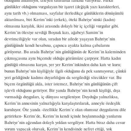
günlükler olduğunu vurgulayan bir işaret (değişik yazı karakterleri,
aynı tarih vb.) olmaması, sayfalar ilerledikçe günlüklerin dönüşümlü
aktarılması, biri Kerim’inki (erkek), öteki Bahriye’ninki (kadın)
olmasına karşılık, ikisi arasında dolaylı bir iç içeliği vurgular gibi.
Kerim’in ölesiye sevdiği Boşnak kızı, ağabeyi Samim’in
devrimciliğiyle var olan, sıradan bir ailede yaşayan Bahriye’nin
günlüğünde kendi hesabına, çapınca ayakta kalma çabalarını
görüyoruz. Bu arada Bahriye’nin günlüğünün de Kerim’in kaleminden
çıkmışçasına aynı biçemde olduğu gözümüze çarpıyor. Hatta kadın
günlüğü olmasına karşın, yer yer Kerim’inkinden daha katı ve kuru;
bunun Bahriye’nin kişiliğiyle ilgili olduğunu da pek sanmıyoruz, çünkü
yeri geldiğinde kadınsı duyarlılığını da sergilediği sözcükler var. Bu
biçem özgünlüğü akla, ister istemez, Bahriye’nin günlüğünün çift
işlevli olduğunu getiriyor. Bir yanda Bahriye’nin kendi kişiliği, dışa
vurmadığı duyguları, iç dünyası sergileniyor. Duyduğu yalnızlıksa,
Kerim’in annesinin yalnızlığıyla karşılaştırılarak, anneyle özdeşlik
kuruluyor. Öte yanda -özellikle Kerim’e olan olumsuz duygularını dile
getirirken- Kerim’de, Kerim’in kendi içinde hoşlanmadığı yanlarını
Bahriye’nin ağzından dolaylı yoldan sergiliyor. Hatta biraz daha cesur
yorum yapacak olursak, Kerim’in kendisinde nefret ettiği, yok