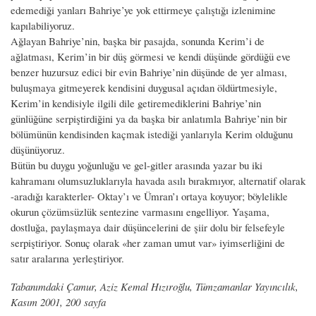
edemediği yanları Bahriye’ye yok ettirmeye çalıştığı izlenimine
kapılabiliyoruz.
Ağlayan Bahriye’nin, başka bir pasajda, sonunda Kerim’i de
ağlatması, Kerim’in bir düş görmesi ve kendi düşünde gördüğü eve
benzer huzursuz edici bir evin Bahriye’nin düşünde de yer alması,
buluşmaya gitmeyerek kendisini duygusal açıdan öldürtmesiyle,
Kerim’in kendisiyle ilgili dile getiremediklerini Bahriye’nin
günlüğüne serpiştirdiğini ya da başka bir anlatımla Bahriye’nin bir
bölümünün kendisinden kaçmak istediği yanlarıyla Kerim olduğunu
düşünüyoruz.
Bütün bu duygu yoğunluğu ve gel-gitler arasında yazar bu iki
kahramanı olumsuzluklarıyla havada asılı bırakmıyor, alternatif olarak
-aradığı karakterler- Oktay’ı ve Ümran’ı ortaya koyuyor; böylelikle
okurun çözümsüzlük sentezine varmasını engelliyor. Yaşama,
dostluğa, paylaşmaya dair düşüncelerini de şiir dolu bir felsefeyle
serpiştiriyor. Sonuç olarak «her zaman umut var» iyimserliğini de
satır aralarına yerleştiriyor.
Tabanımdaki Çamur, Aziz Kemal Hızıroğlu, Tümzamanlar Yayıncılık,
Kasım 2001, 200 sayfa