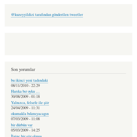
@kuzeyyildizi tarafından gönderilen tweetler
Son yorumlar
bu ikinci yeni tadındaki
08/11/2010 - 22:29
Harıka bır oyku …
30/08/2009 - 01:18
Yalnızca, felsefe ile şiir
24/04/2009 - 11:31
okumakla bıkmıyacagın
07/03/2009 - 11:08
bir dürbün var
05/03/2009 - 14:25
İlginç bir şiir olmuş.