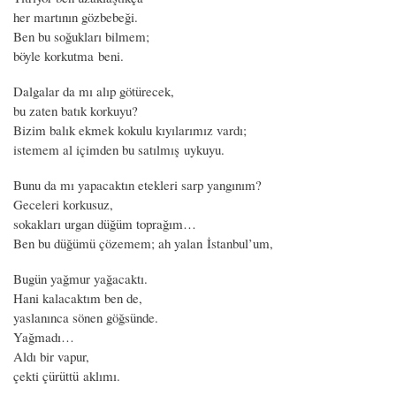
her martının gözbebeği.
Ben bu soğukları bilmem;
böyle korkutma beni.
Dalgalar da mı alıp götürecek,
bu zaten batık korkuyu?
Bizim balık ekmek kokulu kıyılarımız vardı;
istemem al içimden bu satılmış uykuyu.
Bunu da mı yapacaktın etekleri sarp yangınım?
Geceleri korkusuz,
sokakları urgan düğüm toprağım…
Ben bu düğümü çözemem; ah yalan İstanbul’um,
Bugün yağmur yağacaktı.
Hani kalacaktım ben de,
yaslanınca sönen göğsünde.
Yağmadı…
Aldı bir vapur,
çekti çürüttü aklımı.