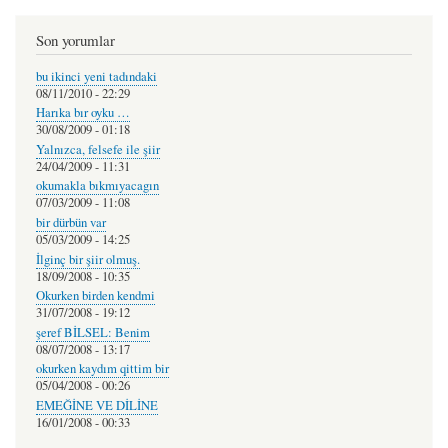
Son yorumlar
bu ikinci yeni tadındaki
08/11/2010 - 22:29
Harıka bır oyku …
30/08/2009 - 01:18
Yalnızca, felsefe ile şiir
24/04/2009 - 11:31
okumakla bıkmıyacagın
07/03/2009 - 11:08
bir dürbün var
05/03/2009 - 14:25
İlginç bir şiir olmuş.
18/09/2008 - 10:35
Okurken birden kendmi
31/07/2008 - 19:12
şeref BİLSEL: Benim
08/07/2008 - 13:17
okurken kaydım qittim bir
05/04/2008 - 00:26
EMEĞİNE VE DİLİNE
16/01/2008 - 00:33