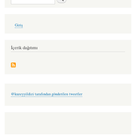
ateş
alfabesi
-
User
Giriş
account
emrah
menu
altınok
İçerik dağıtımı
@kuzeyyildizi tarafından gönderilen tweetler