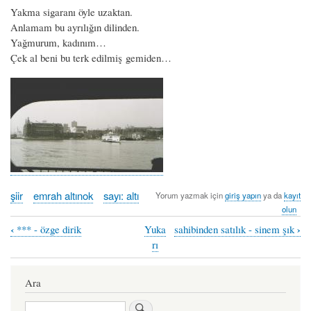
Yakma sigaranı öyle uzaktan.
Anlamam bu ayrılığın dilinden.
Yağmurum, kadınım…
Çek al beni bu terk edilmiş gemiden…
şiir
emrah altınok
sayı: altı
Yorum yazmak için
giriş yapın
ya da
kayıt
olun
‹
›
*** - özge dirik
Yuka
sahibinden satılık - sinem şık
Book
rı
traversal
links
Ara
for
Ara