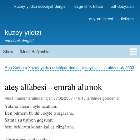
Ana
kuzey yıldızı edebiyat dergisi
özge dirik kitabı
pdf dosyaları
Birincil
içeriğe
Bağlantılar
atla
duyuru listesi
iletişim
kuzey yıldızı
edebiyat dergisi
Show — İkincil Bağlantılar
İkincil
Bağlantılar
1
2
3
4
5
6
7
8
9
10
11
12
13
Ana Sayfa
kuzey yıldızı edebiyat dergisi
sayı: altı - aralık/ocak 2003
Sayfa
yolu
ateş alfabesi - emrah altınok
Vedat Kamer
tarafından
Çar, 07/02/2007 - 16:45
tarihinde gönderildi
Yakma ateşini öyle uzaktan.
Ben bilmem bu dili, söyle o sigarana.
Satma şu üşüyen göğsümü,
beni bekleyen kentin kalleş rüzgârına.
Titriyor ben uzaklaştıkça