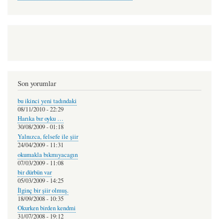
Son yorumlar
bu ikinci yeni tadındaki
08/11/2010 - 22:29
Harıka bır oyku …
30/08/2009 - 01:18
Yalnızca, felsefe ile şiir
24/04/2009 - 11:31
okumakla bıkmıyacagın
07/03/2009 - 11:08
bir dürbün var
05/03/2009 - 14:25
İlginç bir şiir olmuş.
18/09/2008 - 10:35
Okurken birden kendmi
31/07/2008 - 19:12