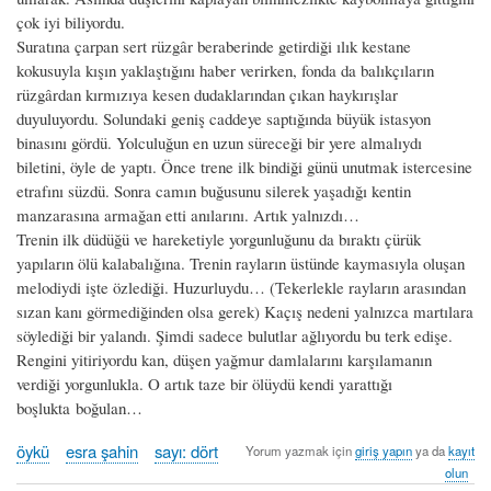
çok iyi biliyordu.
Suratına çarpan sert rüzgâr beraberinde getirdiği ılık kestane
kokusuyla kışın yaklaştığını haber verirken, fonda da balıkçıların
rüzgârdan kırmızıya kesen dudaklarından çıkan haykırışlar
duyuluyordu. Solundaki geniş caddeye saptığında büyük istasyon
binasını gördü. Yolculuğun en uzun süreceği bir yere almalıydı
biletini, öyle de yaptı. Önce trene ilk bindiği günü unutmak istercesine
etrafını süzdü. Sonra camın buğusunu silerek yaşadığı kentin
manzarasına armağan etti anılarını. Artık yalnızdı…
Trenin ilk düdüğü ve hareketiyle yorgunluğunu da bıraktı çürük
yapıların ölü kalabalığına. Trenin rayların üstünde kaymasıyla oluşan
melodiydi işte özlediği. Huzurluydu… (Tekerlekle rayların arasından
sızan kanı görmediğinden olsa gerek) Kaçış nedeni yalnızca martılara
söylediği bir yalandı. Şimdi sadece bulutlar ağlıyordu bu terk edişe.
Rengini yitiriyordu kan, düşen yağmur damlalarını karşılamanın
verdiği yorgunlukla. O artık taze bir ölüydü kendi yarattığı
boşlukta boğulan…
öykü
esra şahin
sayı: dört
Yorum yazmak için
giriş yapın
ya da
kayıt
olun