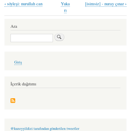
‹
›
söyleşi: nurullah can
Yuka
[isimsiz] - nuray çınar
Book
rı
traversal
links
Ara
for
Ara
bir
kuru
yaprak
User
Giriş
account
hafifliği
menu
-
esra
İçerik dağıtımı
şahin
@kuzeyyildizi tarafından gönderilen tweetler