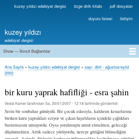
Ana
kuzey yıldızı edebiyat dergisi
özge dirik kitabı
pdf dosyaları
Birincil
içeriğe
Bağlantılar
atla
duyuru listesi
iletişim
kuzey yıldızı
edebiyat dergisi
Show — İkincil Bağlantılar
İkincil
Bağlantılar
1
2
3
4
5
6
7
8
9
10
11
12
13
Ana Sayfa
kuzey yıldızı edebiyat dergisi
sayı: dört - ağustos/eylül
Sayfa
2002
yolu
bir kuru yaprak hafifliği - esra şahin
Vedat Kamer
tarafından
Sa, 30/01/2007 - 12:18
tarihinde gönderildi
Serin bir sonbahar günüydü. Bir çocuk edasıyla, kaldırım kenarlarına
biriken kuru yaprakları eziyor ve çıkan hışırtıların içindeki çığlıkları
bastırmasını umuyordu. Oysa yorulmuştu umut etmekten, geleceği
düşünmekten. Artık sadece yürüyordu, nereye gittiğini bilmediğini
umarak. Aslında düşlerini kaplayan bilinmezlikte kaybolmaya gittiğini