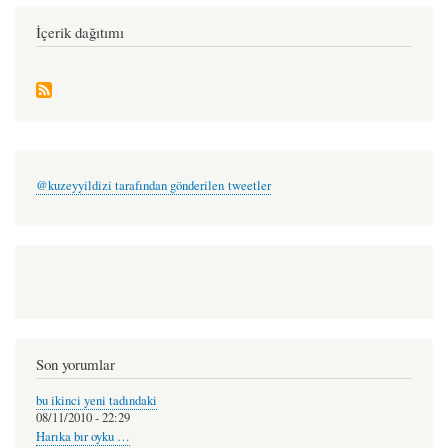
cennet
-
İçerik dağıtımı
vedat
kamer
@kuzeyyildizi tarafından gönderilen tweetler
Son yorumlar
bu ikinci yeni tadındaki
08/11/2010 - 22:29
Harıka bır oyku …