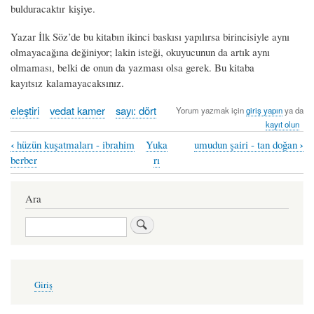
bulduracaktır kişiye.
Yazar İlk Söz’de bu kitabın ikinci baskısı yapılırsa birincisiyle aynı
olmayacağına değiniyor; lakin isteği, okuyucunun da artık aynı
olmaması, belki de onun da yazması olsa gerek. Bu kitaba
kayıtsız kalamayacaksınız.
eleştiri
vedat kamer
sayı: dört
Yorum yazmak için
giriş yapın
ya da
kayıt olun
‹
›
hüzün kuşatmaları - ibrahim
Yuka
umudun şairi - tan doğan
Book
berber
rı
traversal
links
Ara
for
Ara
aydınlatan
bir
kitap:
User
Giriş
account
avuçlarımızdaki
menu