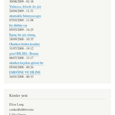
30/08/2009 - 01:18
Yalnızca, felsefe ile şiir
24/04/2009 - 11:31
okumakla bıkmıyacagın
07/03/2009 - 11:08
bir dürbün var
05/03/2009 - 14:25
İlginç bir şiir olmuş.
18/09/2008 - 10:35
Okurken birden kendmi
31/07/2008 - 19:12
şeref BİLSEL: Benim
08/07/2008 - 13:17
okurken kaydım qittim bir
05/04/2008 - 00:26
EMEĞİNE VE DİLİNE
16/01/2008 - 00:33
Kimler yeni
Elisa Lang
cookedfishbloviate
Lillie Green