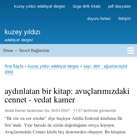
Ana
kuzey yıldızı edebiyat dergisi
özge dirik kitabı
pdf dosyaları
Birincil
içeriğe
Bağlantılar
atla
duyuru listesi
iletişim
kuzey yıldızı
edebiyat dergisi
Show — İkincil Bağlantılar
İkincil
Bağlantılar
1
2
3
4
5
6
7
8
9
10
11
12
13
Ana Sayfa
kuzey yıldızı edebiyat dergisi
sayı: dört - ağustos/eylül
Sayfa
2002
yolu
aydınlatan bir kitap: avuçlarımızdaki
cennet - vedat kamer
Vedat Kamer
tarafından
Sa, 30/01/2007 - 11:57
tarihinde gönderildi
“İlk söz en zor sözdür” diye başlıyor Attilla Erdemli kitabının İlk
Söz’ünde. Yine burada da sözün doğruluğunu ortaya koyuyor.
Avuçlarımdaki Cennet kitabı beş denemeden oluşuyor. Bu kitaptan