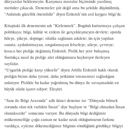
düzyazılar beklemeyin. Karşınıza mısralar biçiminde yazılmış
metinler çıkacak. Denemeler şiir değil ama bu şekilde düşünülmüş.
“Anlatıda güzellik önemlidir” diyen Erdemli’nin asıl kaygısı bilgi’de.
Kitaptaki ilk denemenin adı “Kirlenmek”. Bugünü kurtarmaya çalışan
politikaya; bilgi, kültür ve erdem ile gerçekleşmeyen devlete; sporda
hileye, şikeye, dopinge; silahla sağlanan adalete; ün için yapılan
sanata; aydınlatmayan, sorgulamayan felsefeye; aileye, çevreye;
kısaca her pisliğe değinmiş Erdemli. Pislik her yere bulaşmış.
Sustukça nasıl da pisliğe alet olduğumuzu haykırıyor ilerleyen
sayfalar.
“Uygarlık pisliğe karşı yükselir” diyen Attilla Erdemli haklı olarak
pisliğin bizim daha iyisini, daha yetkinini istememizi sağladığını
anlatıyor. Pislikle bu kadar yoğrulmuş bu dünya ile savaşmadaki en
büyük silahı işaret ediyor: Eleştiri.
“Sanı ile Bilgi Arasında” adlı ikinci deneme ise “Dünyada bilmek
zorunda olan tek varlıktır İnsan” diye başlıyor ve “Bilgi olmadan İnsan
olanaksızdır” sonucuna varıyor. Bu dünyada bilgi dediğimiz
mükemmelliğe çoğu zaman ne kadar uzak olduğumuzun farkına
vardıkça, eyleme dökemediğimiz bilginin söndüğünü gördükçe bilgiyi