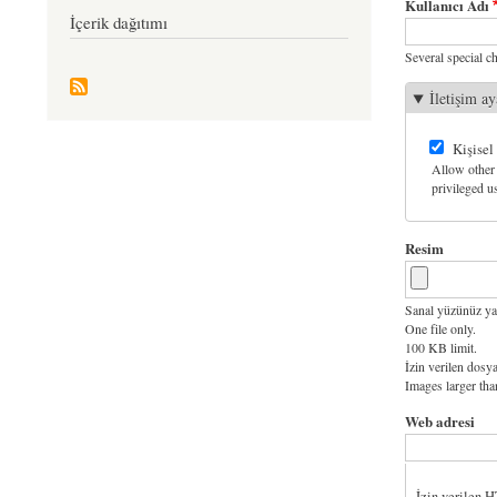
Kullanıcı Adı
İçerik dağıtımı
Several special ch
İletişim ay
Kişisel
Allow other 
privileged us
Resim
Sanal yüzünüz ya
One file only.
100 KB limit.
İzin verilen dosya
Images larger th
Web adresi
İzin verilen 