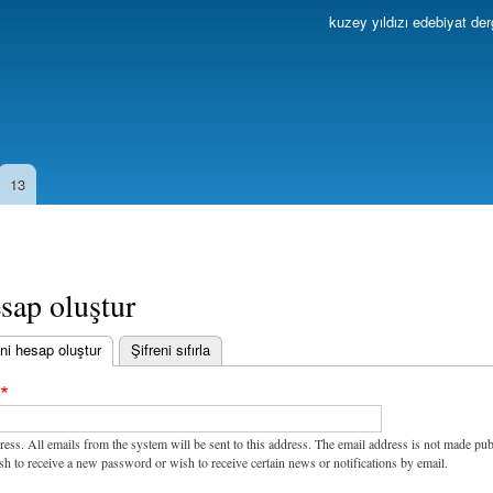
Ana
kuzey yıldızı edebiyat der
içeriğe
atla
13
sap oluştur
ni hesap oluştur
(etkin sekme)
Şifreni sıfırla
ress. All emails from the system will be sent to this address. The email address is not made pub
sh to receive a new password or wish to receive certain news or notifications by email.