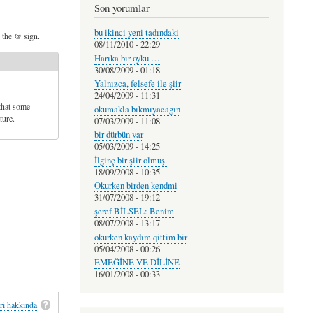
Son yorumlar
bu ikinci yeni tadındaki
d the @ sign.
08/11/2010 - 22:29
Harıka bır oyku …
30/08/2009 - 01:18
Yalnızca, felsefe ile şiir
24/04/2009 - 11:31
that some
okumakla bıkmıyacagın
ture.
07/03/2009 - 11:08
bir dürbün var
05/03/2009 - 14:25
İlginç bir şiir olmuş.
18/09/2008 - 10:35
Okurken birden kendmi
31/07/2008 - 19:12
şeref BİLSEL: Benim
08/07/2008 - 13:17
okurken kaydım qittim bir
05/04/2008 - 00:26
EMEĞİNE VE DİLİNE
16/01/2008 - 00:33
ri hakkında