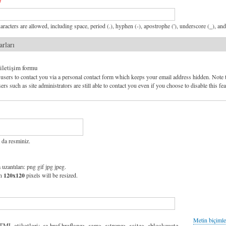
aracters are allowed, including space, period (.), hyphen (-), apostrophe ('), underscore (_), an
arları
 iletişim formu
users to contact you via a personal contact form which keeps your email address hidden. Note 
ers such as site administrators are still able to contact you even if you choose to disable this fea
 da resminiz.
 uzantıları: png gif jpg jpeg.
an
120x120
pixels will be resized.
Metin biçimle
HTML etiketleri: <a href hreflang> <em> <strong> <cite> <blockquote