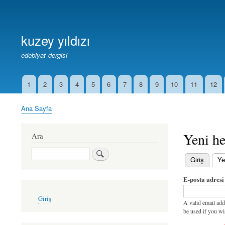
Birincil
Bağlantılar
kuzey yıldızı
edebiyat dergisi
1
2
3
4
5
6
7
8
9
10
11
12
İkincil
Bağlantılar
Ana Sayfa
Sayfa
yolu
Yeni he
Ara
Ara
Giriş
Ye
Birincil
E-posta adresi
sekmeler
User
Giriş
account
A valid email add
menu
be used if you wi