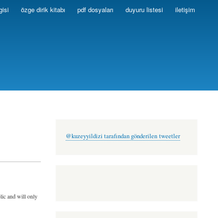
gisi
özge dirik kitabı
pdf dosyaları
duyuru listesi
iletişim
@kuzeyyildizi tarafından gönderilen tweetler
lic and will only