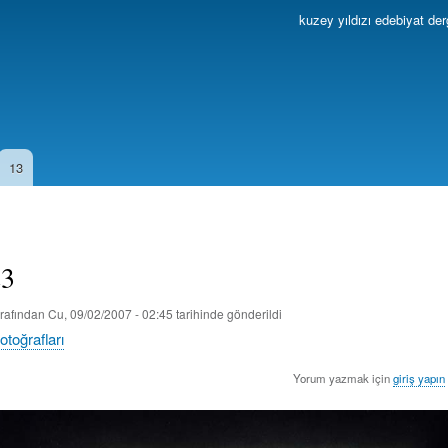
Ana
kuzey yıldızı edebiyat der
içeriğe
atla
13
23
rafından
Cu, 09/02/2007 - 02:45
tarihinde gönderildi
fotoğrafları
Yorum yazmak için
giriş yapın