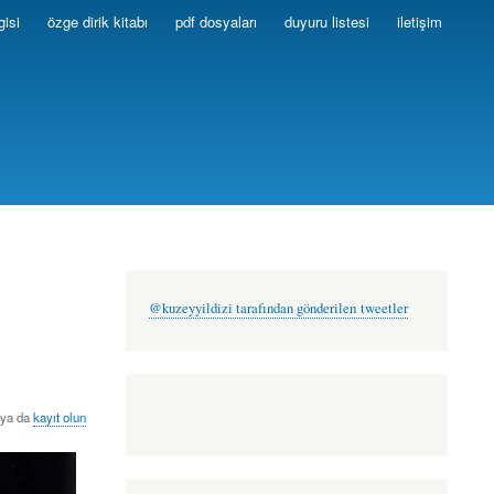
gisi
özge dirik kitabı
pdf dosyaları
duyuru listesi
iletişim
@kuzeyyildizi tarafından gönderilen tweetler
ya da
kayıt olun