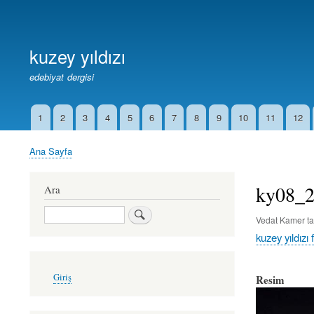
Birincil
Bağlantılar
kuzey yıldızı
edebiyat dergisi
1
2
3
4
5
6
7
8
9
10
11
12
İkincil
Bağlantılar
Ana Sayfa
Sayfa
yolu
ky08_
Ara
Ara
Vedat Kamer
ta
kuzey yıldızı 
User
Giriş
Resim
account
menu