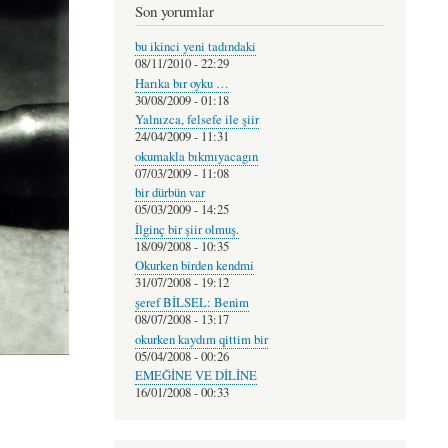
Son yorumlar
bu ikinci yeni tadındaki
08/11/2010 - 22:29
Harıka bır oyku …
30/08/2009 - 01:18
Yalnızca, felsefe ile şiir
24/04/2009 - 11:31
okumakla bıkmıyacagın
07/03/2009 - 11:08
bir dürbün var
05/03/2009 - 14:25
İlginç bir şiir olmuş.
18/09/2008 - 10:35
Okurken birden kendmi
31/07/2008 - 19:12
şeref BİLSEL: Benim
08/07/2008 - 13:17
okurken kaydım qittim bir
05/04/2008 - 00:26
EMEĞİNE VE DİLİNE
16/01/2008 - 00:33