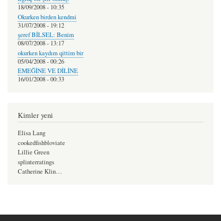
18/09/2008 - 10:35
Okurken birden kendmi
31/07/2008 - 19:12
şeref BİLSEL: Benim
08/07/2008 - 13:17
okurken kaydım qittim bir
05/04/2008 - 00:26
EMEĞİNE VE DİLİNE
16/01/2008 - 00:33
Kimler yeni
Elisa Lang
cookedfishbloviate
Lillie Green
splinterratings
Catherine Klin…