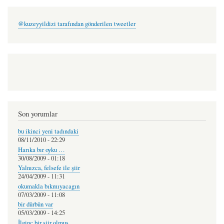
@kuzeyyildizi tarafından gönderilen tweetler
Son yorumlar
bu ikinci yeni tadındaki
08/11/2010 - 22:29
Harıka bır oyku …
30/08/2009 - 01:18
Yalnızca, felsefe ile şiir
24/04/2009 - 11:31
okumakla bıkmıyacagın
07/03/2009 - 11:08
bir dürbün var
05/03/2009 - 14:25
İlginç bir şiir olmuş.