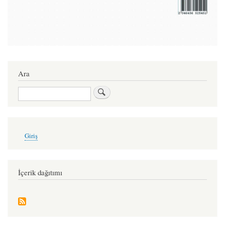
Ara
Ara
User
Giriş
account
menu
İçerik dağıtımı