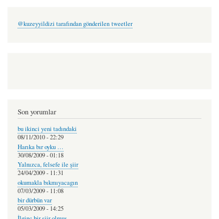
@kuzeyyildizi tarafından gönderilen tweetler
Son yorumlar
bu ikinci yeni tadındaki
08/11/2010 - 22:29
Harıka bır oyku …
30/08/2009 - 01:18
Yalnızca, felsefe ile şiir
24/04/2009 - 11:31
okumakla bıkmıyacagın
07/03/2009 - 11:08
bir dürbün var
05/03/2009 - 14:25
İlginç bir şiir olmuş.