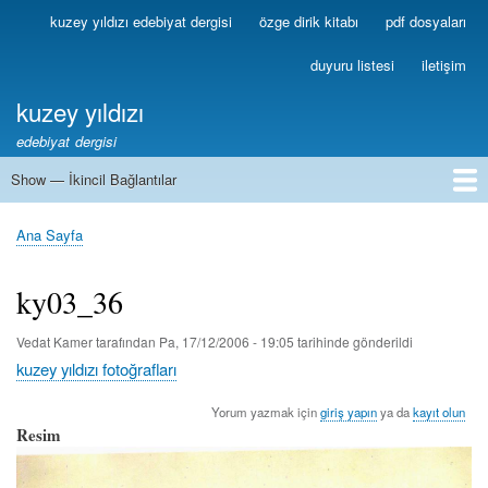
Ana
kuzey yıldızı edebiyat dergisi
özge dirik kitabı
pdf dosyaları
Birincil
içeriğe
Bağlantılar
atla
duyuru listesi
iletişim
kuzey yıldızı
edebiyat dergisi
Show — İkincil Bağlantılar
İkincil
Bağlantılar
1
2
3
4
5
6
7
8
9
10
11
12
13
Ana Sayfa
Sayfa
yolu
ky03_36
Vedat Kamer
tarafından
Pa, 17/12/2006 - 19:05
tarihinde gönderildi
kuzey yıldızı fotoğrafları
Yorum yazmak için
giriş yapın
ya da
kayıt olun
Resim