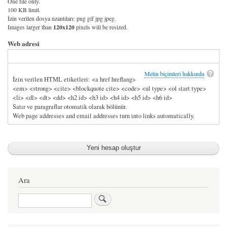
One file only.
100 KB limit.
İzin verilen dosya uzantıları: png gif jpg jpeg.
Images larger than
120x120
pixels will be resized.
Web adresi
Metin biçimleri hakkında
İzin verilen HTML etiketleri: <a href hreflang>
<em> <strong> <cite> <blockquote cite> <code> <ul type> <ol start type>
<li> <dl> <dt> <dd> <h2 id> <h3 id> <h4 id> <h5 id> <h6 id>
Satır ve paragraflar otomatik olarak bölünür.
Web page addresses and email addresses turn into links automatically.
Ara
Ara