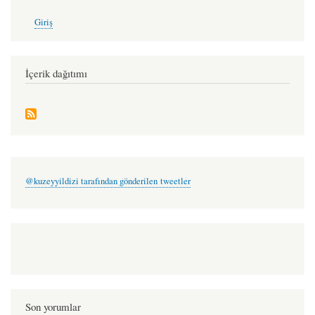
User
Giriş
account
menu
İçerik dağıtımı
@kuzeyyildizi tarafından gönderilen tweetler
Son yorumlar