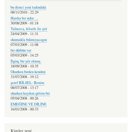
bu ikinci yeni tadındaki
08/11/2010 - 22:29
Harıka bır oyku …
30/08/2009 - 01:18
Yalnızca, felsefe ile şiir
24/04/2009 - 11:31
okumakla bıkmıyacagın
07/03/2009 - 11:08
bir dürbün var
05/03/2009 - 14:25
İlginç bir şiir olmuş.
18/09/2008 - 10:35
Okurken birden kendmi
31/07/2008 - 19:12
şeref BİLSEL: Benim
08/07/2008 - 13:17
okurken kaydım qittim bir
05/04/2008 - 00:26
EMEĞİNE VE DİLİNE
16/01/2008 - 00:33
Kimler yeni