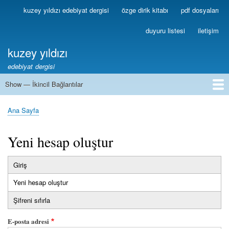
Ana
kuzey yıldızı edebiyat dergisi
özge dirik kitabı
pdf dosyaları
Birincil
içeriğe
Bağlantılar
atla
duyuru listesi
iletişim
kuzey yıldızı
edebiyat dergisi
Show — İkincil Bağlantılar
İkincil
Bağlantılar
1
2
3
4
5
6
7
8
9
10
11
12
13
Ana Sayfa
Sayfa
yolu
Yeni hesap oluştur
Giriş
Birincil
Yeni hesap oluştur
(etkin
sekmeler
sekme)
Şifreni sıfırla
E-posta adresi