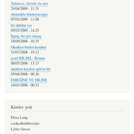
Yalnızca, felsefe ile şiir
24/04/2009 - 11:31
okumakla bıkmıyacagın
07/03/2009 - 11:08
bir dürbün var
05/03/2009 - 14:25
İlginç bir şiir olmuş.
18/09/2008 - 10:35
Okurken birden kendmi
31/07/2008 - 19:12
şeref BİLSEL: Benim
08/07/2008 - 13:17
okurken kaydım qittim bir
05/04/2008 - 00:26
EMEĞİNE VE DİLİNE
16/01/2008 - 00:33
Kimler yeni
Elisa Lang
cookedfishbloviate
Lillie Green