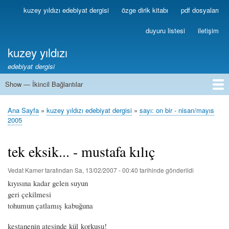
Ana
kuzey yıldızı edebiyat dergisi
özge dirik kitabı
pdf dosyaları
Birincil
içeriğe
Bağlantılar
atla
duyuru listesi
iletişim
kuzey yıldızı
edebiyat dergisi
Show — İkincil Bağlantılar
İkincil
Bağlantılar
1
2
3
4
5
6
7
8
9
10
11
12
13
Ana Sayfa
kuzey yıldızı edebiyat dergisi
sayı: on bir - nisan/mayıs
Sayfa
2005
yolu
tek eksik... - mustafa kılıç
Vedat Kamer
tarafından
Sa, 13/02/2007 - 00:40
tarihinde gönderildi
kıyısına kadar gelen suyun
geri çekilmesi
tohumun çatlamış kabuğuna
kestanenin ateşinde kül korkusu!