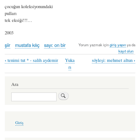
çocuğun koleksiyonundaki
pulları
tek eksiği!!!…
2003
şiir
mustafa kılıç
sayı: on bir
Yorum yazmak için
giriş yapın
ya da
kayıt olun
‹
›
tenimi tut * - salih aydemir
Yuka
söyleşi: mehmet altun
Book
rı
traversal
links
Ara
for
Ara
tek
eksik...
-
User
Giriş
account
mustafa
menu
kılıç