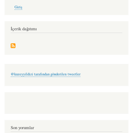
User
oylun
Giriş
account
pirolli
menu
İçerik dağıtımı
@kuzeyyildizi tarafından gönderilen tweetler
Son yorumlar