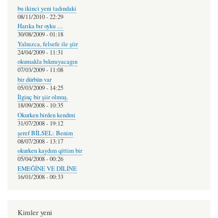
bu ikinci yeni tadındaki
08/11/2010 - 22:29
Harıka bır oyku …
30/08/2009 - 01:18
Yalnızca, felsefe ile şiir
24/04/2009 - 11:31
okumakla bıkmıyacagın
07/03/2009 - 11:08
bir dürbün var
05/03/2009 - 14:25
İlginç bir şiir olmuş.
18/09/2008 - 10:35
Okurken birden kendmi
31/07/2008 - 19:12
şeref BİLSEL: Benim
08/07/2008 - 13:17
okurken kaydım qittim bir
05/04/2008 - 00:26
EMEĞİNE VE DİLİNE
16/01/2008 - 00:33
Kimler yeni