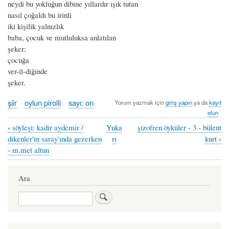
neydi bu yokluğun dibine yıllardır ışık tutan
nasıl çoğaldı bu irinli
iki kişilik yalnızlık
baba, çocuk ve mutluluksa anlatılan
şeker;
çocuğa
ver-il-diğinde
şeker.
şiir
oylun pirolli
sayı: on
Yorum yazmak için
giriş yapın
ya da
kayıt
olun
‹
söyleşi: kadir aydemir /
Yuka
şizofren öyküler - 3 - bülent
Book
›
dikenler'in saray'ında gezerken
rı
kurt
traversal
- m.met altun
links
Ara
for
kardeşimin
Ara
babası
-