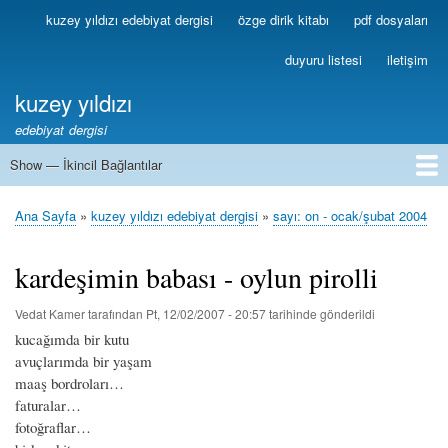
Ana
kuzey yıldızı edebiyat dergisi
özge dirik kitabı
pdf dosyaları
Birincil
içeriğe
Bağlantılar
atla
duyuru listesi
iletişim
kuzey yıldızı
edebiyat dergisi
Show — İkincil Bağlantılar
İkincil
Bağlantılar
1
2
3
4
5
6
7
8
9
10
11
12
13
Ana Sayfa
kuzey yıldızı edebiyat dergisi
sayı: on - ocak/şubat 2004
Sayfa
yolu
kardeşimin babası - oylun pirolli
Vedat Kamer
tarafından
Pt, 12/02/2007 - 20:57
tarihinde gönderildi
kucağımda bir kutu
avuçlarımda bir yaşam
maaş bordroları…
faturalar…
fotoğraflar…