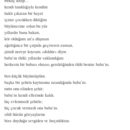
birkaç kitap…
kendi tanıklığıyla kendini
haklı çıkaran bir hayat
içime çocukken diktiğim
büyümesine solan bu yüz
yıllardır bana bakan;
kör olduğum an’a düşman
ağırlığınca bir çırpıda geçiveren zaman,
şimdi nereye koysam «doldur» diyor.
baba’m öldü; yıllardır saklandığım
herkesin bir babası olması gerektiğinden öldü benim baba’m.
ben küçük büyümüştüm
başka bir şehrin kuytusuna uzandığında baba’m.
tuttu onu elinden şehir;
baba’m kendi ellerinde kaldı.
hiç evlenmedi şehirle;
hiç çocuk vermedi ona baba’m.
sildi hüzün gözyaşlarını
bize duyduğu sevgiden ve hırçınlıktan.