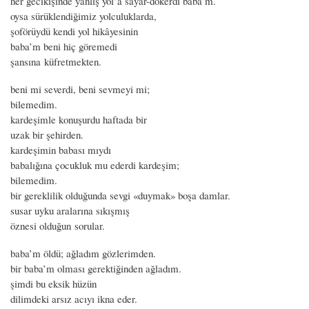
her gecikişinde yanlış yol’a sayar-dökerdi baba’m.
oysa sürüklendiğimiz yolculuklarda,
şoförüydü kendi yol hikâyesinin
baba’m beni hiç göremedi
şansına küfretmekten.
beni mi severdi, beni sevmeyi mi;
bilemedim.
kardeşimle konuşurdu haftada bir
uzak bir şehirden.
kardeşimin babası mıydı
babalığına çocukluk mu ederdi kardeşim;
bilemedim.
bir gereklilik olduğunda sevgi «duymak» boşa damlar.
susar uyku aralarına sıkışmış
öznesi olduğun sorular.
baba’m öldü; ağladım gözlerimden.
bir baba’m olması gerektiğinden ağladım.
şimdi bu eksik hüzün
dilimdeki arsız acıyı ikna eder.