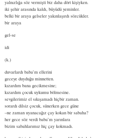
yalnızlığa söz vermişti biz daha dört kişiyken.
iki şehir arasında kaldı, büyüdü yeminler.
belki bir araya gelseler yakınlaşırdı sözcükler.
bir araya
gel-se
idi
(k.)
duvarlardı baba’m ellerini
geceye duyduğu minnetten.
kızardım bana gecikmesine;
kızardım çocuk uykumu bölmesine.
sevgilerimiz el sıkışamadı hiçbir zaman.
sorardı dilsiz çocuk, sünerken gece güne
–ne zaman uyanacağız çay kokan bir sabaha?
her gece söz verdi baba’m yarınlara
bizim sabahlarımız hiç çay kokmadı.