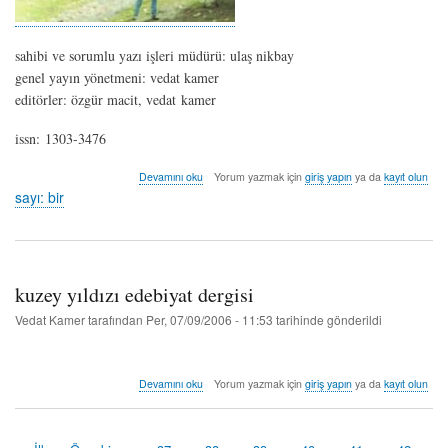
sahibi ve sorumlu yazı işleri müdürü: ulaş nikbay
genel yayın yönetmeni: vedat kamer
editörler: özgür macit, vedat kamer
issn: 1303-3476
sayı:
Devamını oku
Yorum yazmak için
giriş yapın
ya da
kayıt olun
bir
sayı: bir
-
şubat/mart
2002
hakkında
kuzey yıldızı edebiyat dergisi
Vedat Kamer
tarafından
Per, 07/09/2006 - 11:53
tarihinde gönderildi
kuzey
Devamını oku
Yorum yazmak için
giriş yapın
ya da
kayıt olun
yıldızı
edebiyat
dergisi