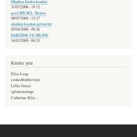
Okurken birden kendmi
31/07/2008 - 19:12
şeref BİLSEL: Benim
08/07/2008 - 13:17
okurken kaydım qittim bir
05/04/2008 - 00:26
EMEĞİNE VE DİLİNE
16/01/2008 - 00:33
Kimler yeni
Elisa Lang
cookedfishbloviate
Lillie Green
splinterratings
Catherine Klin…