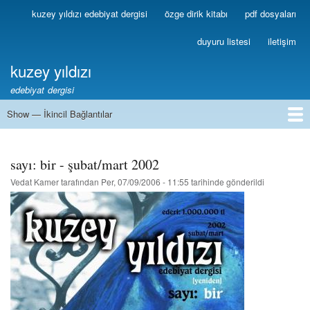
Ana
kuzey yıldızı edebiyat dergisi
özge dirik kitabı
pdf dosyaları
Birincil
içeriğe
Bağlantılar
atla
duyuru listesi
iletişim
kuzey yıldızı
edebiyat dergisi
Show — İkincil Bağlantılar
İkincil
Bağlantılar
1
2
3
4
5
6
7
8
9
10
11
12
13
sayı: bir - şubat/mart 2002
Vedat Kamer
tarafından
Per, 07/09/2006 - 11:55
tarihinde gönderildi