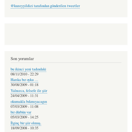
@kuzeyyildizi tarafından gönderilen tweetler
Son yorumlar
bu ikinci yeni tadındaki
08/11/2010 - 22:29
Harıka bır oyku …
30/08/2009 - 01:18
Yalnızca, felsefe ile şiir
24/04/2009 - 11:31
okumakla bıkmıyacagın
07/03/2009 - 11:08
bir dürbün var
05/03/2009 - 14:25
İlginç bir şiir olmuş.
18/09/2008 - 10:35