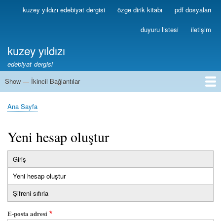
Ana
kuzey yıldızı edebiyat dergisi
özge dirik kitabı
pdf dosyaları
Birincil
içeriğe
Bağlantılar
atla
duyuru listesi
iletişim
kuzey yıldızı
edebiyat dergisi
Show — İkincil Bağlantılar
İkincil
Bağlantılar
1
2
3
4
5
6
7
8
9
10
11
12
13
Ana Sayfa
Sayfa
yolu
Yeni hesap oluştur
Giriş
Birincil
Yeni hesap oluştur
(etkin
sekmeler
sekme)
Şifreni sıfırla
E-posta adresi