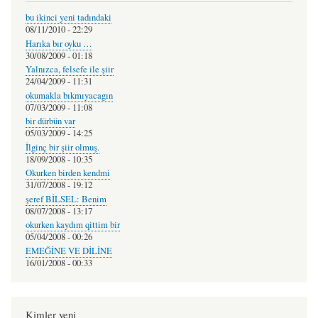
bu ikinci yeni tadındaki
08/11/2010 - 22:29
Harıka bır oyku …
30/08/2009 - 01:18
Yalnızca, felsefe ile şiir
24/04/2009 - 11:31
okumakla bıkmıyacagın
07/03/2009 - 11:08
bir dürbün var
05/03/2009 - 14:25
İlginç bir şiir olmuş.
18/09/2008 - 10:35
Okurken birden kendmi
31/07/2008 - 19:12
şeref BİLSEL: Benim
08/07/2008 - 13:17
okurken kaydım qittim bir
05/04/2008 - 00:26
EMEĞİNE VE DİLİNE
16/01/2008 - 00:33
Kimler yeni