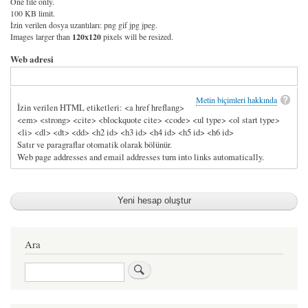
One file only.
100 KB limit.
İzin verilen dosya uzantıları: png gif jpg jpeg.
Images larger than
120x120
pixels will be resized.
Web adresi
Metin biçimleri hakkında
İzin verilen HTML etiketleri: <a href hreflang>
<em> <strong> <cite> <blockquote cite> <code> <ul type> <ol start type>
<li> <dl> <dt> <dd> <h2 id> <h3 id> <h4 id> <h5 id> <h6 id>
Satır ve paragraflar otomatik olarak bölünür.
Web page addresses and email addresses turn into links automatically.
Ara
Ara