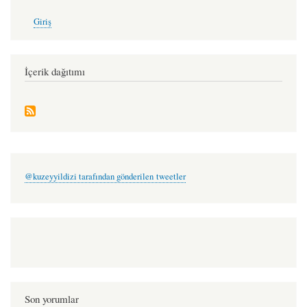
User
Giriş
account
menu
İçerik dağıtımı
@kuzeyyildizi tarafından gönderilen tweetler
Son yorumlar