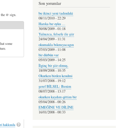
Son yorumlar
bu ikinci yeni tadındaki
d the @ sign.
08/11/2010 - 22:29
Harıka bır oyku …
30/08/2009 - 01:18
Yalnızca, felsefe ile şiir
24/04/2009 - 11:31
that some
okumakla bıkmıyacagın
ture.
07/03/2009 - 11:08
bir dürbün var
05/03/2009 - 14:25
İlginç bir şiir olmuş.
18/09/2008 - 10:35
Okurken birden kendmi
31/07/2008 - 19:12
şeref BİLSEL: Benim
08/07/2008 - 13:17
okurken kaydım qittim bir
05/04/2008 - 00:26
EMEĞİNE VE DİLİNE
16/01/2008 - 00:33
ri hakkında