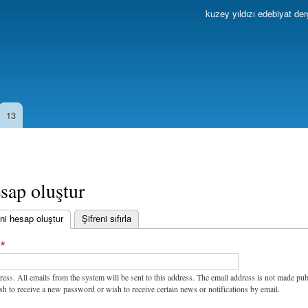
Ana
kuzey yıldızı edebiyat der
içeriğe
atla
13
sap oluştur
ni hesap oluştur
(etkin sekme)
Şifreni sıfırla
ress. All emails from the system will be sent to this address. The email address is not made pub
sh to receive a new password or wish to receive certain news or notifications by email.