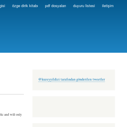
gisi
özge dirik kitabı
pdf dosyaları
duyuru listesi
iletişim
@kuzeyyildizi tarafından gönderilen tweetler
lic and will only