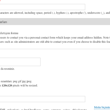
aracters are allowed, including space, period (.), hyphen (-), apostrophe ('), underscore (_), an
arları
 iletişim formu
users to contact you via a personal contact form which keeps your email address hidden. Note 
ers such as site administrators are still able to contact you even if you choose to disable this fea
 da resminiz.
 uzantıları: png gif jpg jpeg.
an
120x120
pixels will be resized.
Metin biçimle
HTML etiketleri: <a href hreflang> <em> <strong> <cite> <blockquote