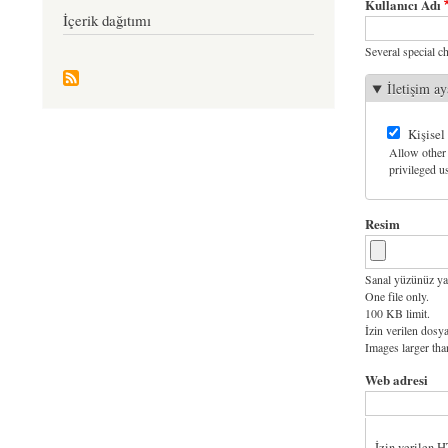
Kullanıcı Adı
İçerik dağıtımı
Several special ch
İletişim ay
Kişisel
Allow other 
privileged us
Resim
Sanal yüzünüz ya
One file only.
100 KB limit.
İzin verilen dosya
Images larger th
Web adresi
İzin verilen 