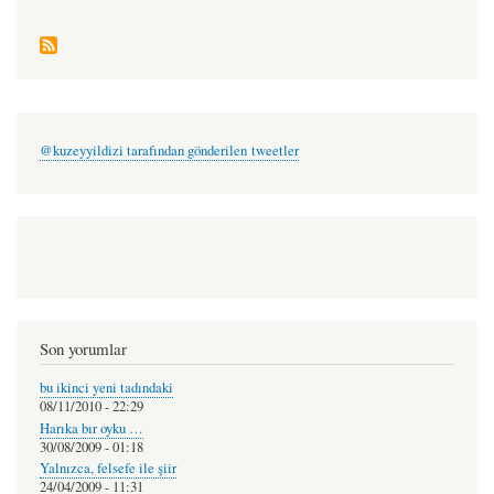
@kuzeyyildizi tarafından gönderilen tweetler
Son yorumlar
bu ikinci yeni tadındaki
08/11/2010 - 22:29
Harıka bır oyku …
30/08/2009 - 01:18
Yalnızca, felsefe ile şiir
24/04/2009 - 11:31