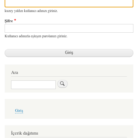
kuzey yıldızı kullanıcı adınızı giriniz.
Şifre
Kullanıcı adınızla eşleşen parolanızı giriniz.
Ara
Ara
User
Giriş
account
menu
İçerik dağıtımı