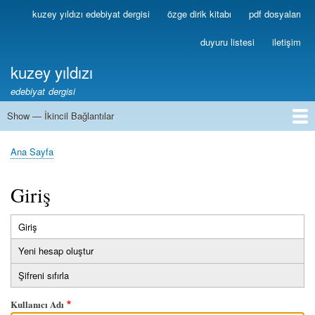
Ana
kuzey yıldızı edebiyat dergisi
özge dirik kitabı
pdf dosyaları
Birincil
içeriğe
Bağlantılar
atla
duyuru listesi
iletişim
kuzey yıldızı
edebiyat dergisi
Show — İkincil Bağlantılar
İkincil
Bağlantılar
1
2
3
4
5
6
7
8
9
10
11
12
13
Ana Sayfa
Sayfa
yolu
Giriş
Giriş
(etkin
Birincil
sekme)
Yeni hesap oluştur
sekmeler
Şifreni sıfırla
Kullanıcı Adı