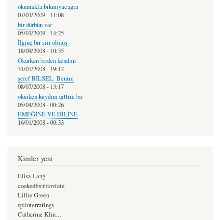
okumakla bıkmıyacagın
07/03/2009 - 11:08
bir dürbün var
05/03/2009 - 14:25
İlginç bir şiir olmuş.
18/09/2008 - 10:35
Okurken birden kendmi
31/07/2008 - 19:12
şeref BİLSEL: Benim
08/07/2008 - 13:17
okurken kaydım qittim bir
05/04/2008 - 00:26
EMEĞİNE VE DİLİNE
16/01/2008 - 00:33
Kimler yeni
Elisa Lang
cookedfishbloviate
Lillie Green
splinterratings
Catherine Klin…