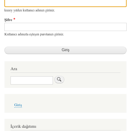
kuzey yıldızı kullanıcı adınızı giriniz.
Şifre
Kullanıcı adınızla eşleşen parolanızı giriniz.
Ara
Ara
User
Giriş
account
menu
İçerik dağıtımı