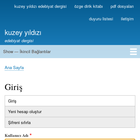
Ana
kuzey yıldızı edebiyat dergisi
özge dirik kitabı
pdf dosyaları
Birincil
içeriğe
Bağlantılar
atla
duyuru listesi
iletişim
kuzey yıldızı
edebiyat dergisi
Show — İkincil Bağlantılar
İkincil
Bağlantılar
1
2
3
4
5
6
7
8
9
10
11
12
13
Ana Sayfa
Sayfa
yolu
Giriş
Giriş
(etkin
Birincil
sekme)
Yeni hesap oluştur
sekmeler
Şifreni sıfırla
Kullanıcı Adı