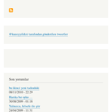
@kuzeyyildizi tarafından gönderilen tweetler
Son yorumlar
bu ikinci yeni tadındaki
08/11/2010 - 22:29
Harıka bır oyku …
30/08/2009 - 01:18
Yalnızca, felsefe ile şiir
24/04/2009 - 11:31