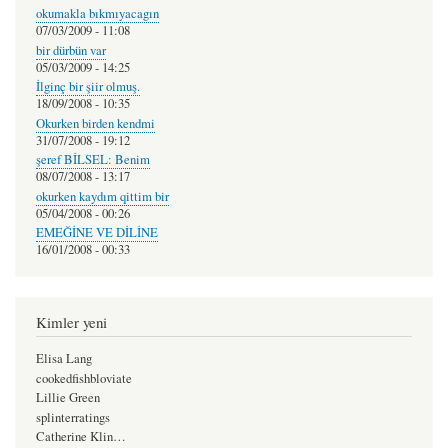
okumakla bıkmıyacagın
07/03/2009 - 11:08
bir dürbün var
05/03/2009 - 14:25
İlginç bir şiir olmuş.
18/09/2008 - 10:35
Okurken birden kendmi
31/07/2008 - 19:12
şeref BİLSEL: Benim
08/07/2008 - 13:17
okurken kaydım qittim bir
05/04/2008 - 00:26
EMEĞİNE VE DİLİNE
16/01/2008 - 00:33
Kimler yeni
Elisa Lang
cookedfishbloviate
Lillie Green
splinterratings
Catherine Klin…