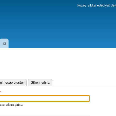
Ana
kuzey yıldızı edebiyat der
içeriğe
atla
13
 sekme)
ni hesap oluştur
Şifreni sıfırla
nıcı adınızı giriniz.