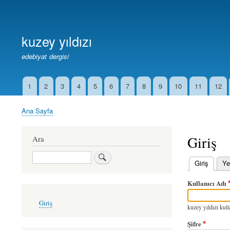
Birincil
Bağlantılar
kuzey yıldızı
edebiyat dergisi
1
2
3
4
5
6
7
8
9
10
11
12
İkincil
Bağlantılar
Ana Sayfa
Sayfa
yolu
Giriş
Ara
Ara
Giriş
(etkin
Ye
Birincil
Kullanıcı Adı
sekmeler
User
Giriş
account
kuzey yıldızı kulla
menu
Şifre