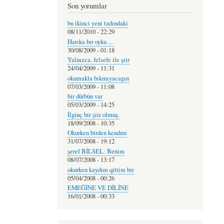
Son yorumlar
bu ikinci yeni tadındaki
08/11/2010 - 22:29
Harıka bır oyku …
30/08/2009 - 01:18
Yalnızca, felsefe ile şiir
24/04/2009 - 11:31
okumakla bıkmıyacagın
07/03/2009 - 11:08
bir dürbün var
05/03/2009 - 14:25
İlginç bir şiir olmuş.
18/09/2008 - 10:35
Okurken birden kendmi
31/07/2008 - 19:12
şeref BİLSEL: Benim
08/07/2008 - 13:17
okurken kaydım qittim bir
05/04/2008 - 00:26
EMEĞİNE VE DİLİNE
16/01/2008 - 00:33