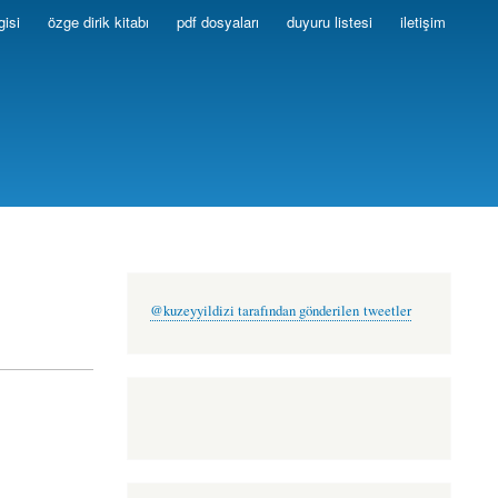
gisi
özge dirik kitabı
pdf dosyaları
duyuru listesi
iletişim
@kuzeyyildizi tarafından gönderilen tweetler