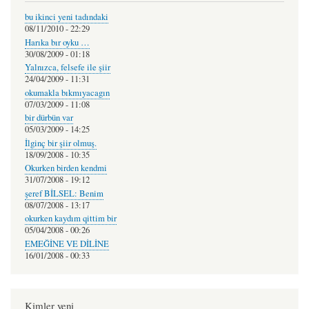
bu ikinci yeni tadındaki
08/11/2010 - 22:29
Harıka bır oyku …
30/08/2009 - 01:18
Yalnızca, felsefe ile şiir
24/04/2009 - 11:31
okumakla bıkmıyacagın
07/03/2009 - 11:08
bir dürbün var
05/03/2009 - 14:25
İlginç bir şiir olmuş.
18/09/2008 - 10:35
Okurken birden kendmi
31/07/2008 - 19:12
şeref BİLSEL: Benim
08/07/2008 - 13:17
okurken kaydım qittim bir
05/04/2008 - 00:26
EMEĞİNE VE DİLİNE
16/01/2008 - 00:33
Kimler yeni