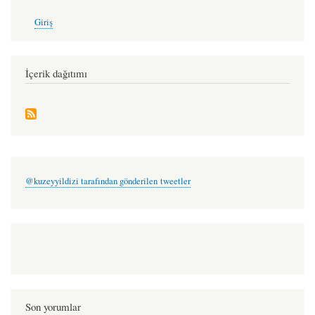
User
Giriş
account
menu
İçerik dağıtımı
@kuzeyyildizi tarafından gönderilen tweetler
Son yorumlar