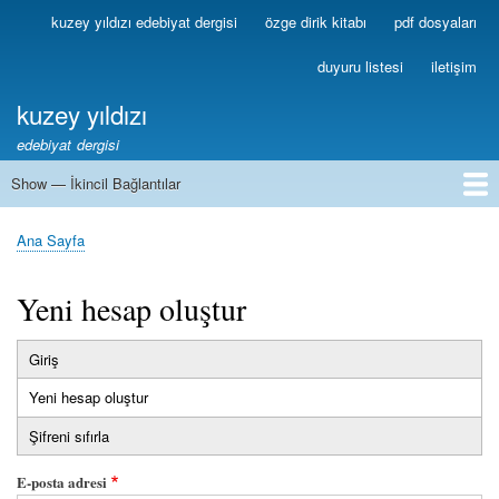
Ana
kuzey yıldızı edebiyat dergisi
özge dirik kitabı
pdf dosyaları
Birincil
içeriğe
Bağlantılar
atla
duyuru listesi
iletişim
kuzey yıldızı
edebiyat dergisi
Show — İkincil Bağlantılar
İkincil
Bağlantılar
1
2
3
4
5
6
7
8
9
10
11
12
13
Ana Sayfa
Sayfa
yolu
Yeni hesap oluştur
Giriş
Birincil
Yeni hesap oluştur
(etkin
sekmeler
sekme)
Şifreni sıfırla
E-posta adresi