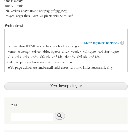
One file only.
100 KB limit.
İzin verilen dosya uzantıları: png gif jpg jpeg.
Images larger than
120x120
pixels will be resized.
Web adresi
Metin biçimleri hakkında
İzin verilen HTML etiketleri: <a href hreflang>
<em> <strong> <cite> <blockquote cite> <code> <ul type> <ol start type>
<li> <dl> <dt> <dd> <h2 id> <h3 id> <h4 id> <h5 id> <h6 id>
Satır ve paragraflar otomatik olarak bölünür.
Web page addresses and email addresses turn into links automatically.
Ara
Ara