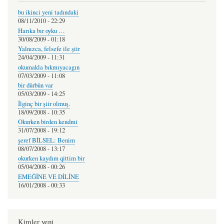
bu ikinci yeni tadındaki
08/11/2010 - 22:29
Harıka bır oyku …
30/08/2009 - 01:18
Yalnızca, felsefe ile şiir
24/04/2009 - 11:31
okumakla bıkmıyacagın
07/03/2009 - 11:08
bir dürbün var
05/03/2009 - 14:25
İlginç bir şiir olmuş.
18/09/2008 - 10:35
Okurken birden kendmi
31/07/2008 - 19:12
şeref BİLSEL: Benim
08/07/2008 - 13:17
okurken kaydım qittim bir
05/04/2008 - 00:26
EMEĞİNE VE DİLİNE
16/01/2008 - 00:33
Kimler yeni