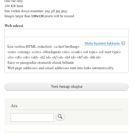
One file only.
100 KB limit.
İzin verilen dosya uzantıları: png gif jpg jpeg.
Images larger than
120x120
pixels will be resized.
Web adresi
Metin biçimleri hakkında
İzin verilen HTML etiketleri: <a href hreflang>
<em> <strong> <cite> <blockquote cite> <code> <ul type> <ol start type>
<li> <dl> <dt> <dd> <h2 id> <h3 id> <h4 id> <h5 id> <h6 id>
Satır ve paragraflar otomatik olarak bölünür.
Web page addresses and email addresses turn into links automatically.
Ara
Ara