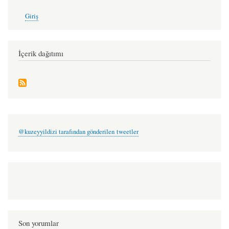
User
Giriş
account
menu
İçerik dağıtımı
@kuzeyyildizi tarafından gönderilen tweetler
Son yorumlar