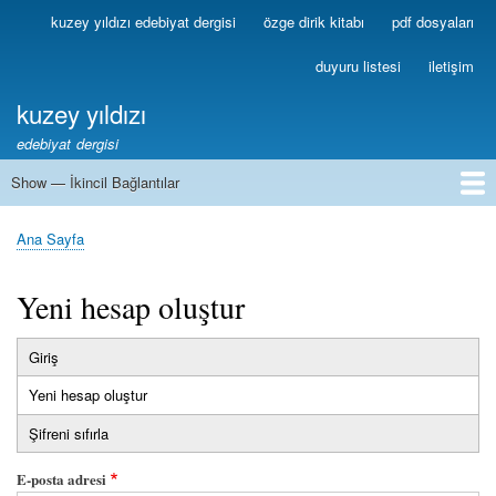
Ana
kuzey yıldızı edebiyat dergisi
özge dirik kitabı
pdf dosyaları
Birincil
içeriğe
Bağlantılar
atla
duyuru listesi
iletişim
kuzey yıldızı
edebiyat dergisi
Show — İkincil Bağlantılar
İkincil
Bağlantılar
1
2
3
4
5
6
7
8
9
10
11
12
13
Ana Sayfa
Sayfa
yolu
Yeni hesap oluştur
Giriş
Birincil
Yeni hesap oluştur
(etkin
sekmeler
sekme)
Şifreni sıfırla
E-posta adresi