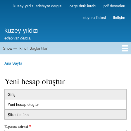
Ana
kuzey yıldızı edebiyat dergisi
özge dirik kitabı
pdf dosyaları
Birincil
içeriğe
Bağlantılar
atla
duyuru listesi
iletişim
kuzey yıldızı
edebiyat dergisi
Show — İkincil Bağlantılar
İkincil
Bağlantılar
1
2
3
4
5
6
7
8
9
10
11
12
13
Ana Sayfa
Sayfa
yolu
Yeni hesap oluştur
Giriş
Birincil
Yeni hesap oluştur
(etkin
sekmeler
sekme)
Şifreni sıfırla
E-posta adresi