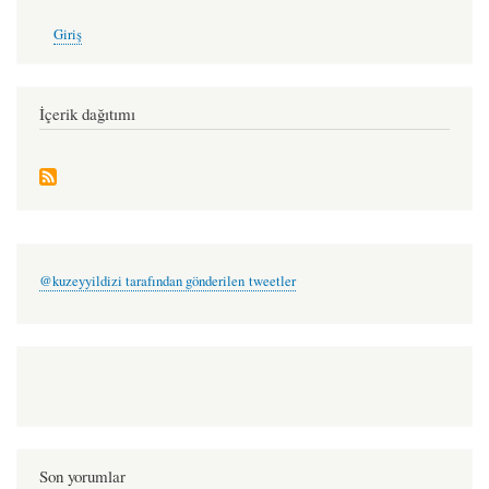
User
Giriş
account
menu
İçerik dağıtımı
@kuzeyyildizi tarafından gönderilen tweetler
Son yorumlar