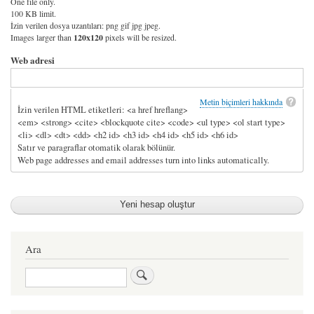
One file only.
100 KB limit.
İzin verilen dosya uzantıları: png gif jpg jpeg.
Images larger than
120x120
pixels will be resized.
Web adresi
Metin biçimleri hakkında
İzin verilen HTML etiketleri: <a href hreflang>
<em> <strong> <cite> <blockquote cite> <code> <ul type> <ol start type>
<li> <dl> <dt> <dd> <h2 id> <h3 id> <h4 id> <h5 id> <h6 id>
Satır ve paragraflar otomatik olarak bölünür.
Web page addresses and email addresses turn into links automatically.
Ara
Ara