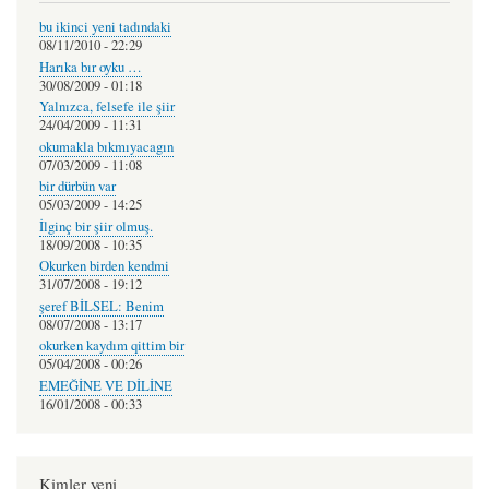
bu ikinci yeni tadındaki
08/11/2010 - 22:29
Harıka bır oyku …
30/08/2009 - 01:18
Yalnızca, felsefe ile şiir
24/04/2009 - 11:31
okumakla bıkmıyacagın
07/03/2009 - 11:08
bir dürbün var
05/03/2009 - 14:25
İlginç bir şiir olmuş.
18/09/2008 - 10:35
Okurken birden kendmi
31/07/2008 - 19:12
şeref BİLSEL: Benim
08/07/2008 - 13:17
okurken kaydım qittim bir
05/04/2008 - 00:26
EMEĞİNE VE DİLİNE
16/01/2008 - 00:33
Kimler yeni