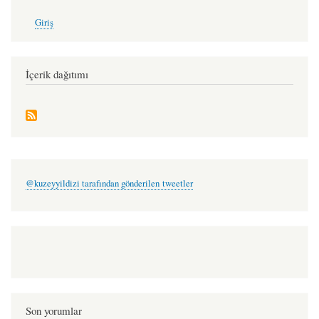
User
Giriş
account
menu
İçerik dağıtımı
@kuzeyyildizi tarafından gönderilen tweetler
Son yorumlar