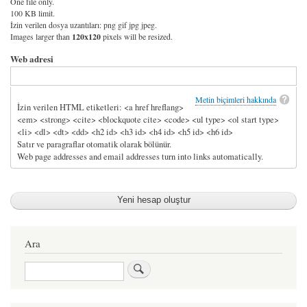
One file only.
100 KB limit.
İzin verilen dosya uzantıları: png gif jpg jpeg.
Images larger than
120x120
pixels will be resized.
Web adresi
Metin biçimleri hakkında
İzin verilen HTML etiketleri: <a href hreflang>
<em> <strong> <cite> <blockquote cite> <code> <ul type> <ol start type>
<li> <dl> <dt> <dd> <h2 id> <h3 id> <h4 id> <h5 id> <h6 id>
Satır ve paragraflar otomatik olarak bölünür.
Web page addresses and email addresses turn into links automatically.
Ara
Ara