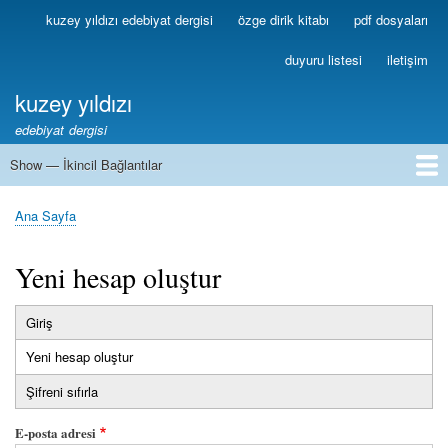
Ana
kuzey yıldızı edebiyat dergisi
özge dirik kitabı
pdf dosyaları
Birincil
içeriğe
Bağlantılar
atla
duyuru listesi
iletişim
kuzey yıldızı
edebiyat dergisi
Show — İkincil Bağlantılar
İkincil
Bağlantılar
1
2
3
4
5
6
7
8
9
10
11
12
13
Ana Sayfa
Sayfa
yolu
Yeni hesap oluştur
Giriş
Birincil
Yeni hesap oluştur
(etkin
sekmeler
sekme)
Şifreni sıfırla
E-posta adresi