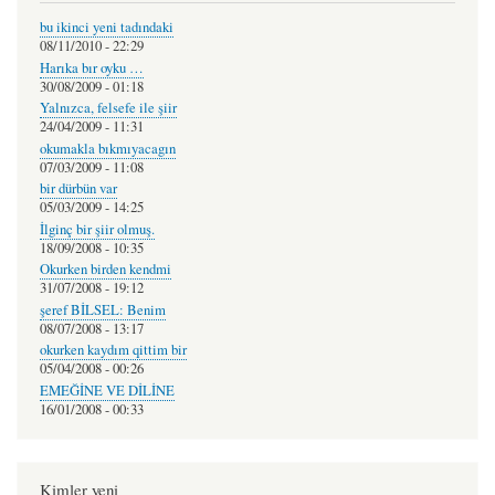
bu ikinci yeni tadındaki
08/11/2010 - 22:29
Harıka bır oyku …
30/08/2009 - 01:18
Yalnızca, felsefe ile şiir
24/04/2009 - 11:31
okumakla bıkmıyacagın
07/03/2009 - 11:08
bir dürbün var
05/03/2009 - 14:25
İlginç bir şiir olmuş.
18/09/2008 - 10:35
Okurken birden kendmi
31/07/2008 - 19:12
şeref BİLSEL: Benim
08/07/2008 - 13:17
okurken kaydım qittim bir
05/04/2008 - 00:26
EMEĞİNE VE DİLİNE
16/01/2008 - 00:33
Kimler yeni