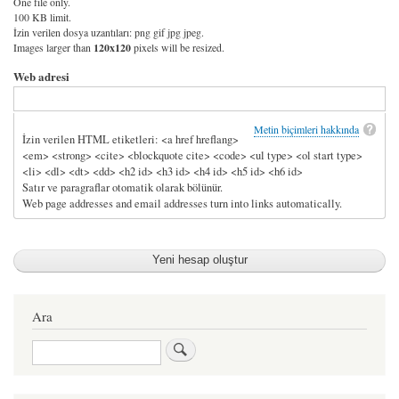
One file only.
100 KB limit.
İzin verilen dosya uzantıları: png gif jpg jpeg.
Images larger than
120x120
pixels will be resized.
Web adresi
Metin biçimleri hakkında
İzin verilen HTML etiketleri: <a href hreflang>
<em> <strong> <cite> <blockquote cite> <code> <ul type> <ol start type>
<li> <dl> <dt> <dd> <h2 id> <h3 id> <h4 id> <h5 id> <h6 id>
Satır ve paragraflar otomatik olarak bölünür.
Web page addresses and email addresses turn into links automatically.
Ara
Ara