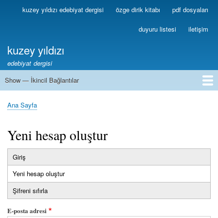
Ana
kuzey yıldızı edebiyat dergisi
özge dirik kitabı
pdf dosyaları
Birincil
içeriğe
Bağlantılar
atla
duyuru listesi
iletişim
kuzey yıldızı
edebiyat dergisi
Show — İkincil Bağlantılar
İkincil
Bağlantılar
1
2
3
4
5
6
7
8
9
10
11
12
13
Ana Sayfa
Sayfa
yolu
Yeni hesap oluştur
Giriş
Birincil
Yeni hesap oluştur
(etkin
sekmeler
sekme)
Şifreni sıfırla
E-posta adresi