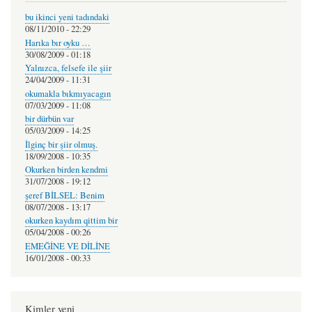
bu ikinci yeni tadındaki
08/11/2010 - 22:29
Harıka bır oyku …
30/08/2009 - 01:18
Yalnızca, felsefe ile şiir
24/04/2009 - 11:31
okumakla bıkmıyacagın
07/03/2009 - 11:08
bir dürbün var
05/03/2009 - 14:25
İlginç bir şiir olmuş.
18/09/2008 - 10:35
Okurken birden kendmi
31/07/2008 - 19:12
şeref BİLSEL: Benim
08/07/2008 - 13:17
okurken kaydım qittim bir
05/04/2008 - 00:26
EMEĞİNE VE DİLİNE
16/01/2008 - 00:33
Kimler yeni