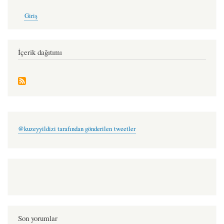
User
Giriş
account
menu
İçerik dağıtımı
@kuzeyyildizi tarafından gönderilen tweetler
Son yorumlar