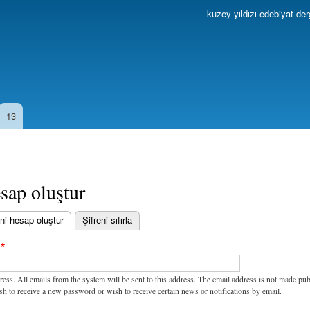
Ana
kuzey yıldızı edebiyat der
içeriğe
atla
13
sap oluştur
ni hesap oluştur
(etkin sekme)
Şifreni sıfırla
ress. All emails from the system will be sent to this address. The email address is not made pub
sh to receive a new password or wish to receive certain news or notifications by email.