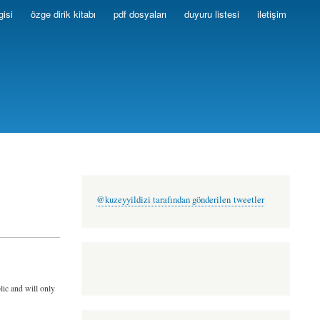
gisi
özge dirik kitabı
pdf dosyaları
duyuru listesi
iletişim
@kuzeyyildizi tarafından gönderilen tweetler
lic and will only