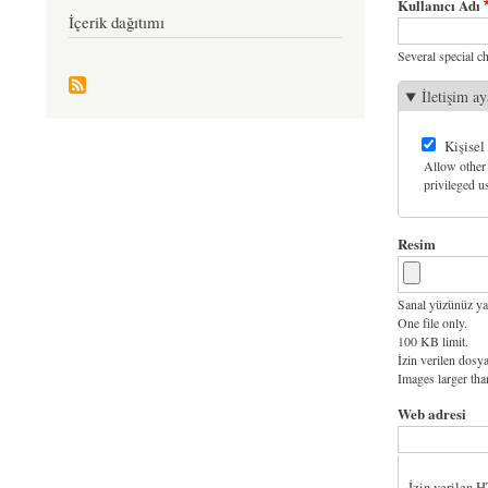
Kullanıcı Adı
İçerik dağıtımı
Several special ch
İletişim ay
Kişisel
Allow other 
privileged us
Resim
Sanal yüzünüz ya
One file only.
100 KB limit.
İzin verilen dosya
Images larger th
Web adresi
İzin verilen 