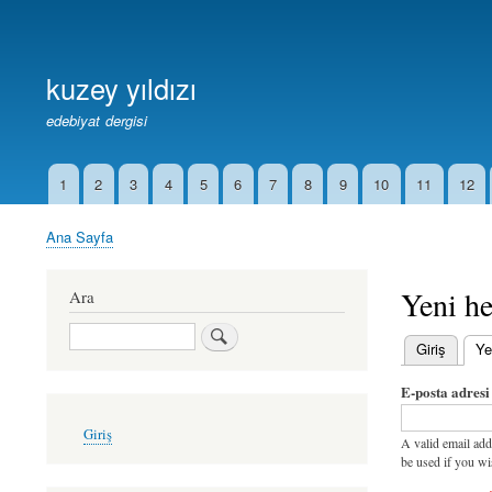
Birincil
Bağlantılar
kuzey yıldızı
edebiyat dergisi
1
2
3
4
5
6
7
8
9
10
11
12
İkincil
Bağlantılar
Ana Sayfa
Sayfa
yolu
Yeni he
Ara
Ara
Giriş
Ye
Birincil
E-posta adresi
sekmeler
User
Giriş
account
A valid email add
menu
be used if you wi