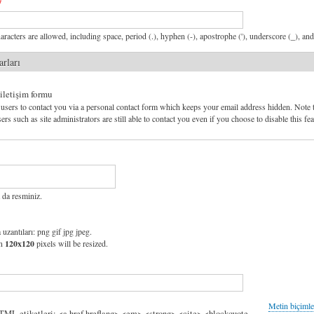
aracters are allowed, including space, period (.), hyphen (-), apostrophe ('), underscore (_), an
arları
 iletişim formu
users to contact you via a personal contact form which keeps your email address hidden. Note 
ers such as site administrators are still able to contact you even if you choose to disable this fea
 da resminiz.
 uzantıları: png gif jpg jpeg.
an
120x120
pixels will be resized.
Metin biçimle
HTML etiketleri: <a href hreflang> <em> <strong> <cite> <blockquote