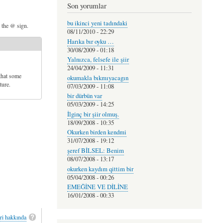
Son yorumlar
bu ikinci yeni tadındaki
d the @ sign.
08/11/2010 - 22:29
Harıka bır oyku …
30/08/2009 - 01:18
Yalnızca, felsefe ile şiir
24/04/2009 - 11:31
that some
okumakla bıkmıyacagın
ture.
07/03/2009 - 11:08
bir dürbün var
05/03/2009 - 14:25
İlginç bir şiir olmuş.
18/09/2008 - 10:35
Okurken birden kendmi
31/07/2008 - 19:12
şeref BİLSEL: Benim
08/07/2008 - 13:17
okurken kaydım qittim bir
05/04/2008 - 00:26
EMEĞİNE VE DİLİNE
16/01/2008 - 00:33
ri hakkında