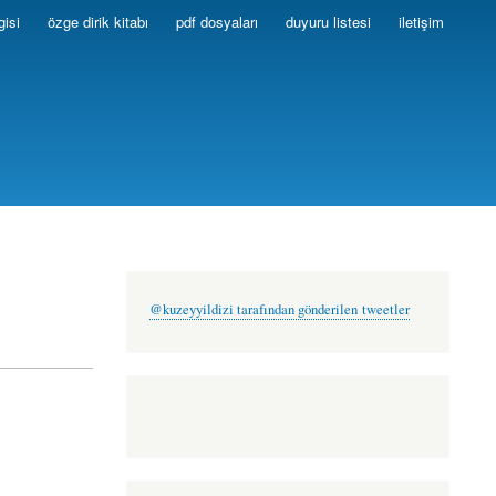
gisi
özge dirik kitabı
pdf dosyaları
duyuru listesi
iletişim
@kuzeyyildizi tarafından gönderilen tweetler