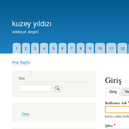
Birincil
Bağlantılar
kuzey yıldızı
edebiyat dergisi
1
2
3
4
5
6
7
8
9
10
11
12
İkincil
Bağlantılar
Ana Sayfa
Sayfa
yolu
Giriş
Ara
Ara
Giriş
(etkin
Ye
Birincil
Kullanıcı Adı
sekmeler
User
Giriş
account
kuzey yıldızı kulla
menu
Şifre