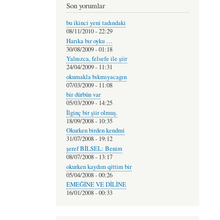
Son yorumlar
bu ikinci yeni tadındaki
08/11/2010 - 22:29
Harıka bır oyku …
30/08/2009 - 01:18
Yalnızca, felsefe ile şiir
24/04/2009 - 11:31
okumakla bıkmıyacagın
07/03/2009 - 11:08
bir dürbün var
05/03/2009 - 14:25
İlginç bir şiir olmuş.
18/09/2008 - 10:35
Okurken birden kendmi
31/07/2008 - 19:12
şeref BİLSEL: Benim
08/07/2008 - 13:17
okurken kaydım qittim bir
05/04/2008 - 00:26
EMEĞİNE VE DİLİNE
16/01/2008 - 00:33