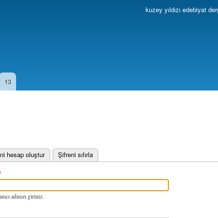
Ana
kuzey yıldızı edebiyat der
içeriğe
atla
13
 sekme)
ni hesap oluştur
Şifreni sıfırla
nıcı adınızı giriniz.