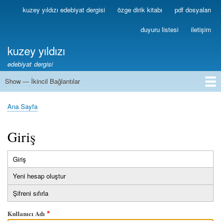
Ana
kuzey yıldızı edebiyat dergisi
özge dirik kitabı
pdf dosyaları
Birincil
içeriğe
Bağlantılar
atla
duyuru listesi
iletişim
kuzey yıldızı
edebiyat dergisi
Show — İkincil Bağlantılar
İkincil
Bağlantılar
1
2
3
4
5
6
7
8
9
10
11
12
13
Ana Sayfa
Sayfa
yolu
Giriş
Giriş
(etkin
Birincil
sekme)
Yeni hesap oluştur
sekmeler
Şifreni sıfırla
Kullanıcı Adı