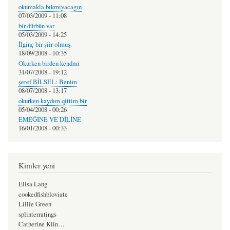
okumakla bıkmıyacagın
07/03/2009 - 11:08
bir dürbün var
05/03/2009 - 14:25
İlginç bir şiir olmuş.
18/09/2008 - 10:35
Okurken birden kendmi
31/07/2008 - 19:12
şeref BİLSEL: Benim
08/07/2008 - 13:17
okurken kaydım qittim bir
05/04/2008 - 00:26
EMEĞİNE VE DİLİNE
16/01/2008 - 00:33
Kimler yeni
Elisa Lang
cookedfishbloviate
Lillie Green
splinterratings
Catherine Klin…