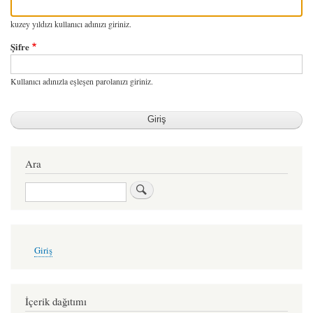
kuzey yıldızı kullanıcı adınızı giriniz.
Şifre
Kullanıcı adınızla eşleşen parolanızı giriniz.
Ara
Ara
User
Giriş
account
menu
İçerik dağıtımı