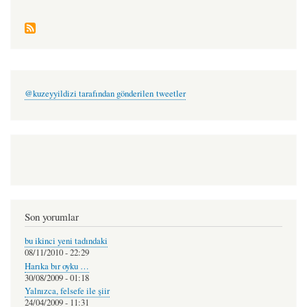
@kuzeyyildizi tarafından gönderilen tweetler
Son yorumlar
bu ikinci yeni tadındaki
08/11/2010 - 22:29
Harıka bır oyku …
30/08/2009 - 01:18
Yalnızca, felsefe ile şiir
24/04/2009 - 11:31