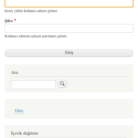
kuzey yıldızı kullanıcı adınızı giriniz.
Şifre
Kullanıcı adınızla eşleşen parolanızı giriniz.
Ara
Ara
User
Giriş
account
menu
İçerik dağıtımı