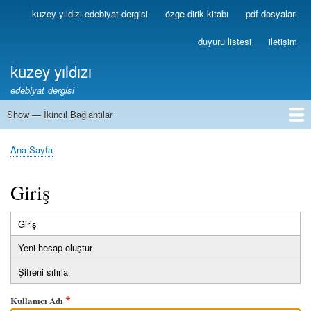
Ana
kuzey yıldızı edebiyat dergisi
özge dirik kitabı
pdf dosyaları
Birincil
içeriğe
Bağlantılar
atla
duyuru listesi
iletişim
kuzey yıldızı
edebiyat dergisi
Show — İkincil Bağlantılar
İkincil
Bağlantılar
1
2
3
4
5
6
7
8
9
10
11
12
13
Ana Sayfa
Sayfa
yolu
Giriş
Giriş
(etkin
Birincil
sekme)
Yeni hesap oluştur
sekmeler
Şifreni sıfırla
Kullanıcı Adı