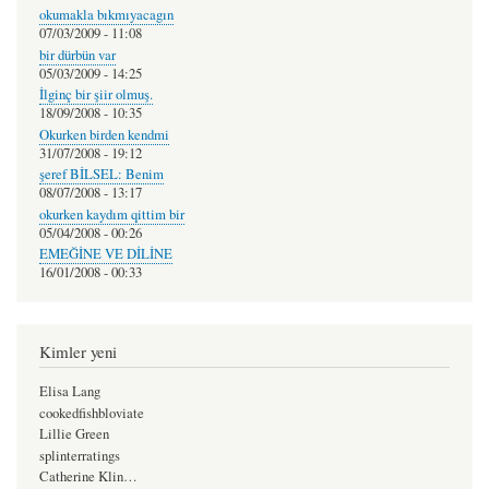
okumakla bıkmıyacagın
07/03/2009 - 11:08
bir dürbün var
05/03/2009 - 14:25
İlginç bir şiir olmuş.
18/09/2008 - 10:35
Okurken birden kendmi
31/07/2008 - 19:12
şeref BİLSEL: Benim
08/07/2008 - 13:17
okurken kaydım qittim bir
05/04/2008 - 00:26
EMEĞİNE VE DİLİNE
16/01/2008 - 00:33
Kimler yeni
Elisa Lang
cookedfishbloviate
Lillie Green
splinterratings
Catherine Klin…