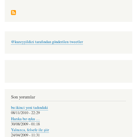
@kuzeyyildizi tarafından gönderilen tweetler
Son yorumlar
bu ikinci yeni tadındaki
08/11/2010 - 22:29
Harıka bır oyku …
30/08/2009 - 01:18
Yalnızca, felsefe ile şiir
24/04/2009 - 11:31