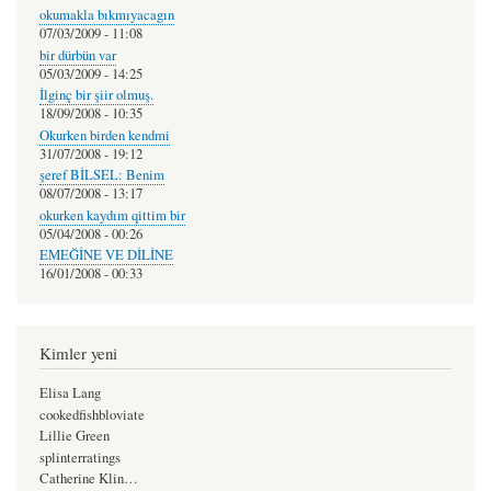
okumakla bıkmıyacagın
07/03/2009 - 11:08
bir dürbün var
05/03/2009 - 14:25
İlginç bir şiir olmuş.
18/09/2008 - 10:35
Okurken birden kendmi
31/07/2008 - 19:12
şeref BİLSEL: Benim
08/07/2008 - 13:17
okurken kaydım qittim bir
05/04/2008 - 00:26
EMEĞİNE VE DİLİNE
16/01/2008 - 00:33
Kimler yeni
Elisa Lang
cookedfishbloviate
Lillie Green
splinterratings
Catherine Klin…