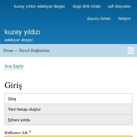
Ana
kuzey yıldızı edebiyat dergisi
özge dirik kitabı
pdf dosyaları
Birincil
içeriğe
Bağlantılar
atla
duyuru listesi
iletişim
kuzey yıldızı
edebiyat dergisi
Show — İkincil Bağlantılar
İkincil
Bağlantılar
1
2
3
4
5
6
7
8
9
10
11
12
13
Ana Sayfa
Sayfa
yolu
Giriş
Giriş
(etkin
Birincil
sekme)
Yeni hesap oluştur
sekmeler
Şifreni sıfırla
Kullanıcı Adı