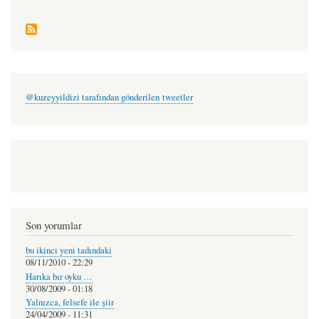
@kuzeyyildizi tarafından gönderilen tweetler
Son yorumlar
bu ikinci yeni tadındaki
08/11/2010 - 22:29
Harıka bır oyku …
30/08/2009 - 01:18
Yalnızca, felsefe ile şiir
24/04/2009 - 11:31