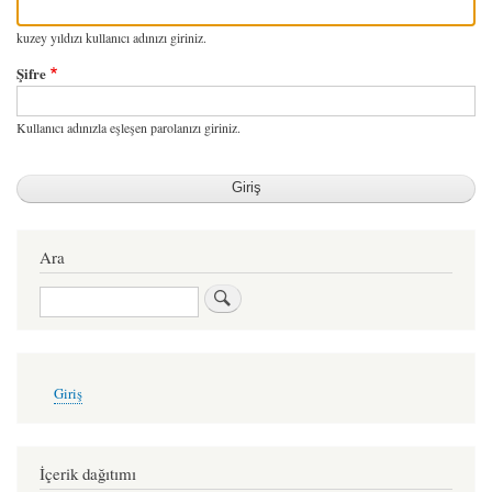
kuzey yıldızı kullanıcı adınızı giriniz.
Şifre
Kullanıcı adınızla eşleşen parolanızı giriniz.
Ara
Ara
User
Giriş
account
menu
İçerik dağıtımı