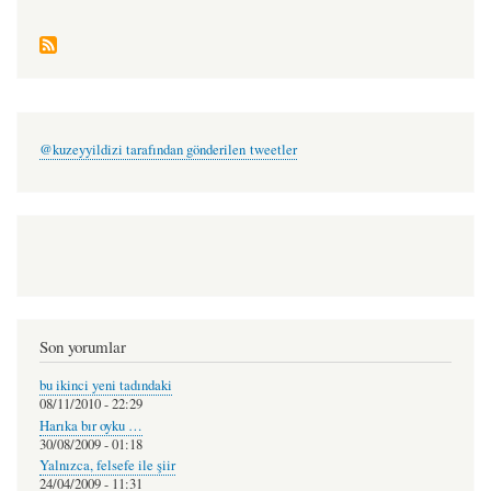
@kuzeyyildizi tarafından gönderilen tweetler
Son yorumlar
bu ikinci yeni tadındaki
08/11/2010 - 22:29
Harıka bır oyku …
30/08/2009 - 01:18
Yalnızca, felsefe ile şiir
24/04/2009 - 11:31