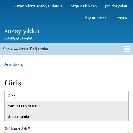
Ana
kuzey yıldızı edebiyat dergisi
özge dirik kitabı
pdf dosyaları
Birincil
içeriğe
Bağlantılar
atla
duyuru listesi
iletişim
kuzey yıldızı
edebiyat dergisi
Show — İkincil Bağlantılar
İkincil
Bağlantılar
1
2
3
4
5
6
7
8
9
10
11
12
13
Ana Sayfa
Sayfa
yolu
Giriş
Giriş
(etkin
Birincil
sekme)
Yeni hesap oluştur
sekmeler
Şifreni sıfırla
Kullanıcı Adı