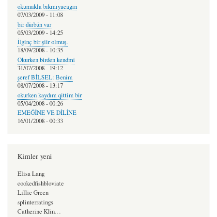
okumakla bıkmıyacagın
07/03/2009 - 11:08
bir dürbün var
05/03/2009 - 14:25
İlginç bir şiir olmuş.
18/09/2008 - 10:35
Okurken birden kendmi
31/07/2008 - 19:12
şeref BİLSEL: Benim
08/07/2008 - 13:17
okurken kaydım qittim bir
05/04/2008 - 00:26
EMEĞİNE VE DİLİNE
16/01/2008 - 00:33
Kimler yeni
Elisa Lang
cookedfishbloviate
Lillie Green
splinterratings
Catherine Klin…