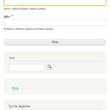
kuzey yıldızı kullanıcı adınızı giriniz.
Şifre
Kullanıcı adınızla eşleşen parolanızı giriniz.
Ara
Ara
User
Giriş
account
menu
İçerik dağıtımı