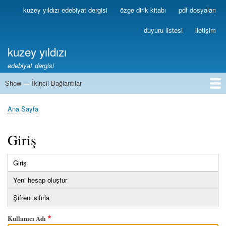
Ana
kuzey yıldızı edebiyat dergisi
özge dirik kitabı
pdf dosyaları
Birincil
içeriğe
Bağlantılar
atla
duyuru listesi
iletişim
kuzey yıldızı
edebiyat dergisi
Show — İkincil Bağlantılar
İkincil
Bağlantılar
1
2
3
4
5
6
7
8
9
10
11
12
13
Ana Sayfa
Sayfa
yolu
Giriş
Giriş
(etkin
Birincil
sekme)
Yeni hesap oluştur
sekmeler
Şifreni sıfırla
Kullanıcı Adı