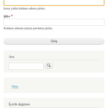
kuzey yıldızı kullanıcı adınızı giriniz.
Şifre
Kullanıcı adınızla eşleşen parolanızı giriniz.
Ara
Ara
User
Giriş
account
menu
İçerik dağıtımı