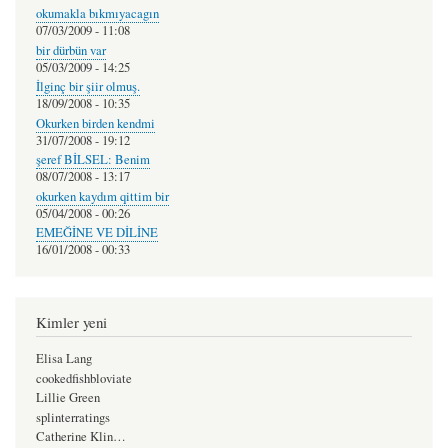
okumakla bıkmıyacagın
07/03/2009 - 11:08
bir dürbün var
05/03/2009 - 14:25
İlginç bir şiir olmuş.
18/09/2008 - 10:35
Okurken birden kendmi
31/07/2008 - 19:12
şeref BİLSEL: Benim
08/07/2008 - 13:17
okurken kaydım qittim bir
05/04/2008 - 00:26
EMEĞİNE VE DİLİNE
16/01/2008 - 00:33
Kimler yeni
Elisa Lang
cookedfishbloviate
Lillie Green
splinterratings
Catherine Klin…