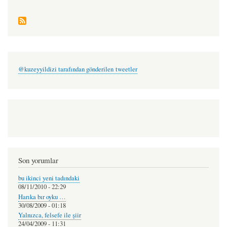
@kuzeyyildizi tarafından gönderilen tweetler
Son yorumlar
bu ikinci yeni tadındaki
08/11/2010 - 22:29
Harıka bır oyku …
30/08/2009 - 01:18
Yalnızca, felsefe ile şiir
24/04/2009 - 11:31