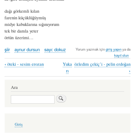
dağı görkemli kılan
farenin küçüklüğüymüş
midye kabuklarına sığınıyorum
tek bir damla yeter
örtün üzerimi…
şiir
aynur dursun
sayı: dokuz
Yorum yazmak için
giriş yapın
ya da
kayıt olun
‹
öteki - sesim erozan
Yuka
özledim çekiç’i - pelin erdoğan
Book
›
rı
traversal
links
Ara
for
Ara
mor
film
kareleri
User
Giriş
account
-
menu