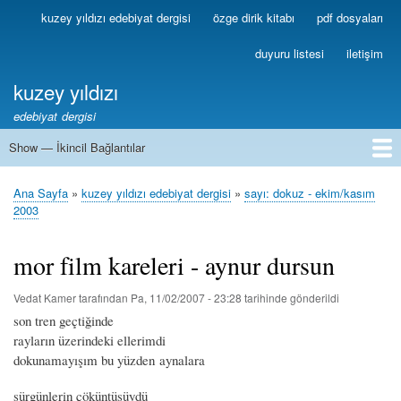
Ana
kuzey yıldızı edebiyat dergisi
özge dirik kitabı
pdf dosyaları
Birincil
içeriğe
Bağlantılar
atla
duyuru listesi
iletişim
kuzey yıldızı
edebiyat dergisi
Show — İkincil Bağlantılar
İkincil
Bağlantılar
1
2
3
4
5
6
7
8
9
10
11
12
13
Ana Sayfa
kuzey yıldızı edebiyat dergisi
sayı: dokuz - ekim/kasım
Sayfa
2003
yolu
mor film kareleri - aynur dursun
Vedat Kamer
tarafından
Pa, 11/02/2007 - 23:28
tarihinde gönderildi
son tren geçtiğinde
rayların üzerindeki ellerimdi
dokunamayışım bu yüzden aynalara
sürgünlerin çöküntüsüydü