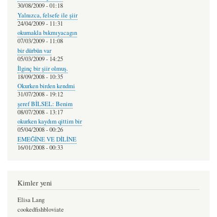
30/08/2009 - 01:18
Yalnızca, felsefe ile şiir
24/04/2009 - 11:31
okumakla bıkmıyacagın
07/03/2009 - 11:08
bir dürbün var
05/03/2009 - 14:25
İlginç bir şiir olmuş.
18/09/2008 - 10:35
Okurken birden kendmi
31/07/2008 - 19:12
şeref BİLSEL: Benim
08/07/2008 - 13:17
okurken kaydım qittim bir
05/04/2008 - 00:26
EMEĞİNE VE DİLİNE
16/01/2008 - 00:33
Kimler yeni
Elisa Lang
cookedfishbloviate