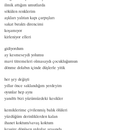
ilmik attığım umutlarda
sökülen renklerim
aşkları yalıtan kapı çarpışları
sakat bıraktı direncimi
koşamıyor
kirleniyor elleri
gidiyordum
ay kesmeseydi yolumu
mavi titremeleri olmasaydı çocukluğumun
dönme dolabın içinde düşlerle yitik
her şey değişti
yıllar önce saklandığım yerdeyim
oyunlar hep aynı
yanılttı bizi yüzümüzdeki kesikler
kemiklerime çivilenmiş balık ölüleri
yüzdüğüm derinliklerden kalan
ihanet koktum/savaş koktum
kevgire dönüşen uykular arasında