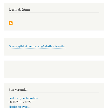
aynur
dursun
İçerik dağıtımı
@kuzeyyildizi tarafından gönderilen tweetler
Son yorumlar
bu ikinci yeni tadındaki
08/11/2010 - 22:29
Harıka bır oyku …