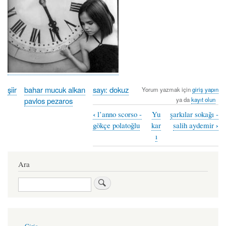
şiir
bahar mucuk alkan
sayı: dokuz
Yorum yazmak için
giriş yapın
pavlos pezaros
ya da
kayıt olun
‹
l’anno scorso -
Yu
şarkılar sokağı -
Book
›
gökçe polatoğlu
kar
salih aydemir
traversal
ı
links
Ara
for
ilk
Ara
çıkış
-
User
pavlos