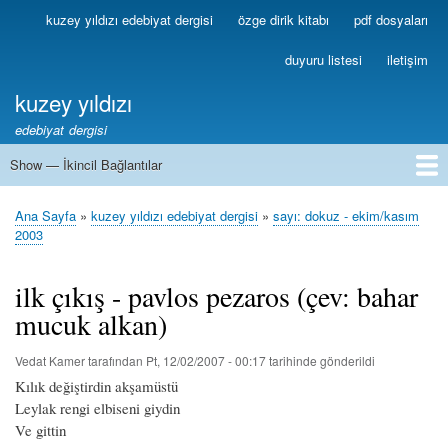
Ana
kuzey yıldızı edebiyat dergisi
özge dirik kitabı
pdf dosyaları
Birincil
içeriğe
Bağlantılar
atla
duyuru listesi
iletişim
kuzey yıldızı
edebiyat dergisi
Show — İkincil Bağlantılar
İkincil
Bağlantılar
1
2
3
4
5
6
7
8
9
10
11
12
13
Ana Sayfa
kuzey yıldızı edebiyat dergisi
sayı: dokuz - ekim/kasım
Sayfa
2003
yolu
ilk çıkış - pavlos pezaros (çev: bahar
mucuk alkan)
Vedat Kamer
tarafından
Pt, 12/02/2007 - 00:17
tarihinde gönderildi
Kılık değiştirdin akşamüstü
Leylak rengi elbiseni giydin
Ve gittin