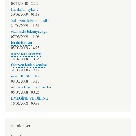
08/11/2010 - 22:29
Harıka bır oyku …
30/08/2009 - 01:18
Yalnızca, felsefe ile şiir
24/04/2009 - 11:31
okumakla bıkmıyacagın
07/03/2009 - 11:08
bir dürbün var
05/03/2009 - 14:25
İlginç bir şiir olmuş.
18/09/2008 - 10:35
Okurken birden kendmi
31/07/2008 - 19:12
şeref BİLSEL: Benim
08/07/2008 - 13:17
okurken kaydım qittim bir
05/04/2008 - 00:26
EMEĞİNE VE DİLİNE
16/01/2008 - 00:33
Kimler yeni