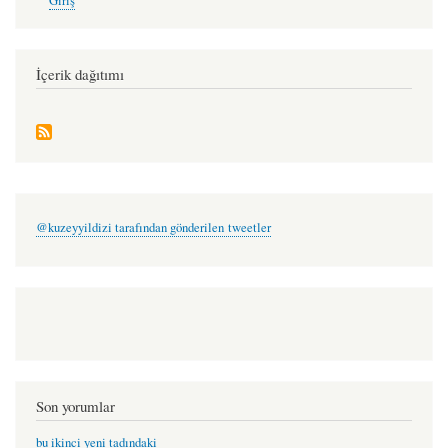
Giriş
account
pezaros
menu
(çev:
İçerik dağıtımı
bahar
mucuk
alkan)
@kuzeyyildizi tarafından gönderilen tweetler
Son yorumlar
bu ikinci yeni tadındaki