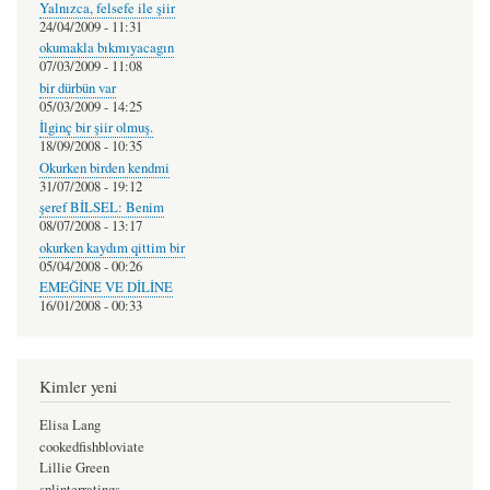
Yalnızca, felsefe ile şiir
24/04/2009 - 11:31
okumakla bıkmıyacagın
07/03/2009 - 11:08
bir dürbün var
05/03/2009 - 14:25
İlginç bir şiir olmuş.
18/09/2008 - 10:35
Okurken birden kendmi
31/07/2008 - 19:12
şeref BİLSEL: Benim
08/07/2008 - 13:17
okurken kaydım qittim bir
05/04/2008 - 00:26
EMEĞİNE VE DİLİNE
16/01/2008 - 00:33
Kimler yeni
Elisa Lang
cookedfishbloviate
Lillie Green
splinterratings