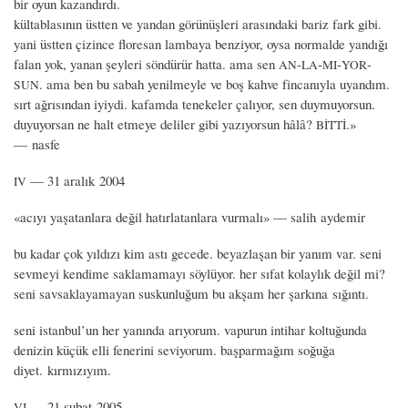
bir oyun kazandırdı.
kültablasının üstten ve yandan görünüşleri arasındaki bariz fark gibi.
yani üstten çizince floresan lambaya benziyor, oysa normalde yandığı
falan yok, yanan şeyleri söndürür hatta. ama sen
-
-
-
-
AN
LA
MI
YOR
. ama ben bu sabah yenilmeyle ve boş kahve fincanıyla uyandım.
SUN
sırt ağrısından iyiydi. kafamda tenekeler çalıyor, sen duymuyorsun.
duyuyorsan ne halt etmeye deliler gibi yazıyorsun hâlâ?
.»
BİTTİ
— nasfe
— 31 aralık 2004
IV
«acıyı yaşatanlara değil hatırlatanlara vurmalı» — salih aydemir
bu kadar çok yıldızı kim astı gecede. beyazlaşan bir yanım var. seni
sevmeyi kendime saklamamayı söylüyor. her sıfat kolaylık değil mi?
seni savsaklayamayan suskunluğum bu akşam her şarkına sığıntı.
seni istanbul’un her yanında arıyorum. vapurun intihar koltuğunda
denizin küçük elli fenerini seviyorum. başparmağım soğuğa
diyet. kırmızıyım.
— 21 şubat 2005
VI