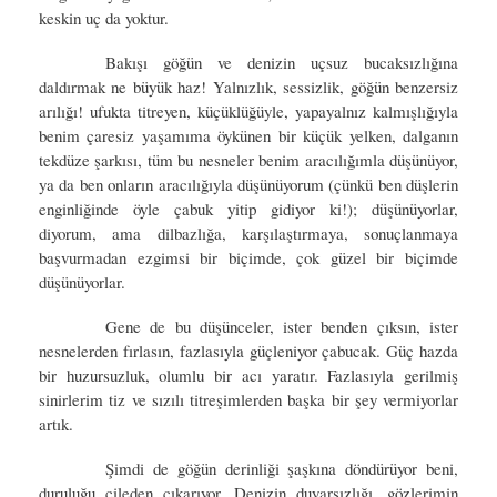
keskin uç da yoktur.
Bakışı göğün ve denizin uçsuz bucaksızlığına
daldırmak ne büyük haz! Yalnızlık, sessizlik, göğün benzersiz
arılığı! ufukta titreyen, küçüklüğüyle, yapayalnız kalmışlığıyla
benim çaresiz yaşamıma öykünen bir küçük yelken, dalganın
tekdüze şarkısı, tüm bu nesneler benim aracılığımla düşünüyor,
ya da ben onların aracılığıyla düşünüyorum (çünkü ben düşlerin
enginliğinde öyle çabuk yitip gidiyor ki!); düşünüyorlar,
diyorum, ama dilbazlığa, karşılaştırmaya, sonuçlanmaya
başvurmadan ezgimsi bir biçimde, çok güzel bir biçimde
düşünüyorlar.
Gene de bu düşünceler, ister benden çıksın, ister
nesnelerden fırlasın, fazlasıyla güçleniyor çabucak. Güç hazda
bir huzursuzluk, olumlu bir acı yaratır. Fazlasıyla gerilmiş
sinirlerim tiz ve sızılı titreşimlerden başka bir şey vermiyorlar
artık.
Şimdi de göğün derinliği şaşkına döndürüyor beni,
duruluğu çileden çıkarıyor. Denizin duyarsızlığı, gözlerimin