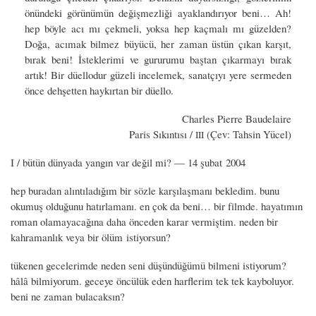
önündeki görünümün değişmezliği ayaklandırıyor beni… Ah!
hep böyle acı mı çekmeli, yoksa hep kaçmalı mı güzelden?
Doğa, acımak bilmez büyücü, her zaman üstün çıkan karşıt,
bırak beni! İsteklerimi ve gururumu baştan çıkarmayı bırak
artık! Bir düellodur güzeli incelemek, sanatçıyı yere sermeden
önce dehşetten haykırtan bir düello.
Charles Pierre Baudelaire
Paris Sıkıntısı /
(Çev: Tahsin Yücel)
III
I / bütün dünyada yangın var değil mi? — 14 şubat 2004
hep buradan alıntıladığım bir sözle karşılaşmanı bekledim. bunu
okumuş olduğunu hatırlamanı. en çok da beni… bir filmde. hayatımın
roman olamayacağına daha önceden karar vermiştim. neden bir
kahramanlık veya bir ölüm istiyorsun?
tükenen gecelerimde neden seni düşündüğümü bilmeni istiyorum?
hâlâ bilmiyorum. geceye öncülük eden harflerim tek tek kayboluyor.
beni ne zaman bulacaksın?