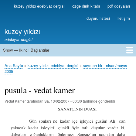
Ana
kuzey yıldızı edebiyat dergisi
özge dirik kitabı
pdf dosyaları
Birincil
içeriğe
Bağlantılar
atla
duyuru listesi
iletişim
kuzey yıldızı
edebiyat dergisi
Show — İkincil Bağlantılar
İkincil
Bağlantılar
1
2
3
4
5
6
7
8
9
10
11
12
13
Ana Sayfa
kuzey yıldızı edebiyat dergisi
sayı: on bir - nisan/mayıs
Sayfa
2005
yolu
pusula - vedat kamer
Vedat Kamer
tarafından
Sa, 13/02/2007 - 00:30
tarihinde gönderildi
SANATÇININ
DUASI
Gün sonları ne kadar içe işleyici güzün! Ah! can
yakacak kadar işleyici! çünkü öyle tatlı duyular vardır ki,
dalgaları yoğunluklarını önlemez; Sonsuz’un ucundan daha