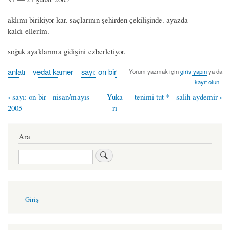
aklımı birikiyor kar. saçlarının şehirden çekilişinde. ayazda
kaldı ellerim.
soğuk ayaklarıma gidişini ezberletiyor.
anlatı
vedat kamer
sayı: on bir
Yorum yazmak için
giriş yapın
ya da
kayıt olun
‹
›
sayı: on bir - nisan/mayıs
Yuka
tenimi tut * - salih aydemir
Book
2005
rı
traversal
links
Ara
for
Ara
pusula
-
vedat
User
Giriş
account
kamer
menu