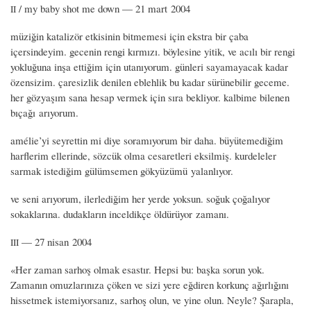
/ my baby shot me down — 21 mart 2004
II
müziğin katalizör etkisinin bitmemesi için ekstra bir çaba
içersindeyim. gecenin rengi kırmızı. böylesine yitik, ve acılı bir rengi
yokluğuna inşa ettiğim için utanıyorum. günleri sayamayacak kadar
özensizim. çaresizlik denilen eblehlik bu kadar sürünebilir geceme.
her gözyaşım sana hesap vermek için sıra bekliyor. kalbime bilenen
bıçağı arıyorum.
amélie’yi seyrettin mi diye soramıyorum bir daha. büyütemediğim
harflerim ellerinde, sözcük olma cesaretleri eksilmiş. kurdeleler
sarmak istediğim gülümsemen gökyüzümü yalanlıyor.
ve seni arıyorum, ilerlediğim her yerde yoksun. soğuk çoğalıyor
sokaklarına. dudakların inceldikçe öldürüyor zamanı.
— 27 nisan 2004
III
«Her zaman sarhoş olmak esastır. Hepsi bu: başka sorun yok.
Zamanın omuzlarınıza çöken ve sizi yere eğdiren korkunç ağırlığını
hissetmek istemiyorsanız, sarhoş olun, ve yine olun. Neyle? Şarapla,