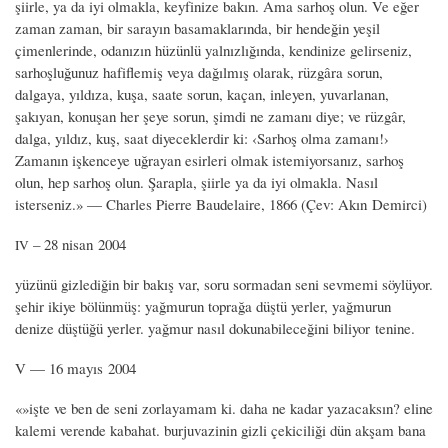
şiirle, ya da iyi olmakla, keyfinize bakın. Ama sarhoş olun. Ve eğer
zaman zaman, bir sarayın basamaklarında, bir hendeğin yeşil
çimenlerinde, odanızın hüzünlü yalnızlığında, kendinize gelirseniz,
sarhoşluğunuz hafiflemiş veya dağılmış olarak, rüzgâra sorun,
dalgaya, yıldıza, kuşa, saate sorun, kaçan, inleyen, yuvarlanan,
şakıyan, konuşan her şeye sorun, şimdi ne zamanı diye; ve rüzgâr,
dalga, yıldız, kuş, saat diyeceklerdir ki: ‹Sarhoş olma zamanı!›
Zamanın işkenceye uğrayan esirleri olmak istemiyorsanız, sarhoş
olun, hep sarhoş olun. Şarapla, şiirle ya da iyi olmakla. Nasıl
isterseniz.» — Charles Pierre Baudelaire, 1866 (Çev: Akın Demirci)
– 28 nisan 2004
IV
yüzünü gizlediğin bir bakış var, soru sormadan seni sevmemi söylüyor.
şehir ikiye bölünmüş: yağmurun toprağa düştü yerler, yağmurun
denize düştüğü yerler. yağmur nasıl dokunabileceğini biliyor tenine.
V — 16 mayıs 2004
«»işte ve ben de seni zorlayamam ki. daha ne kadar yazacaksın? eline
kalemi verende kabahat. burjuvazinin gizli çekiciliği dün akşam bana