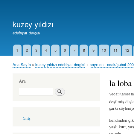
Birincil
Bağlantılar
kuzey yıldızı
edebiyat dergisi
1
2
3
4
5
6
7
8
9
10
11
12
İkincil
Bağlantılar
Ana Sayfa
kuzey yıldızı edebiyat dergisi
sayı: on - ocak/şubat 20
Sayfa
yolu
la loba
Ara
Ara
Vedat Kamer
ta
deşilmiş düşle
şarkı söyleniy
User
Giriş
kendinden çı
account
menu
yaşlı kurt, yaş
nerede