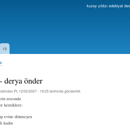
Ana
kuzey yıldızı edebiyat der
içeriğe
atla
13
04
 - derya önder
rafından
Pt, 12/02/2007 - 19:25
tarihinde gönderildi
rin arasında
or kemiklere:
kıp evine dönmeyen
lı kadın