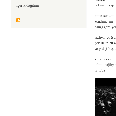
dokunmuş ipeğ
İçerik dağıtımı
kime sorsam
kendime mi
hangi gemiydi
sızlıyor göğs
çok uzun bu s
ve gidişi kuşl
kime sorsam
dilimi bağlıyo
la loba