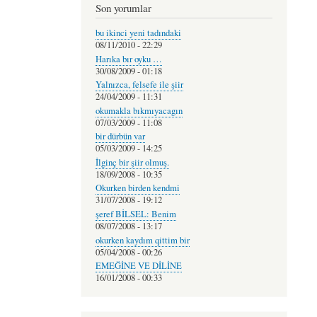
Son yorumlar
bu ikinci yeni tadındaki
08/11/2010 - 22:29
Harıka bır oyku …
30/08/2009 - 01:18
Yalnızca, felsefe ile şiir
24/04/2009 - 11:31
okumakla bıkmıyacagın
07/03/2009 - 11:08
bir dürbün var
05/03/2009 - 14:25
İlginç bir şiir olmuş.
18/09/2008 - 10:35
Okurken birden kendmi
31/07/2008 - 19:12
şeref BİLSEL: Benim
08/07/2008 - 13:17
okurken kaydım qittim bir
05/04/2008 - 00:26
EMEĞİNE VE DİLİNE
16/01/2008 - 00:33