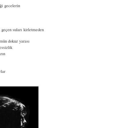
i gecelerin
 geçen suları kirletmeden
ümün dokuz yarası
essizlik
arın
rlar