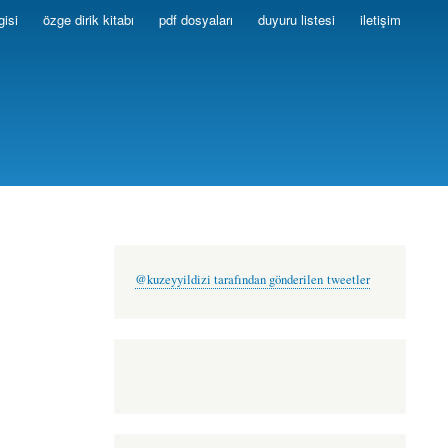
gisi
özge dirik kitabı
pdf dosyaları
duyuru listesi
iletişim
@kuzeyyildizi tarafından gönderilen tweetler