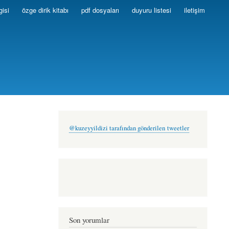
gisi
özge dirik kitabı
pdf dosyaları
duyuru listesi
iletişim
@kuzeyyildizi tarafından gönderilen tweetler
Son yorumlar