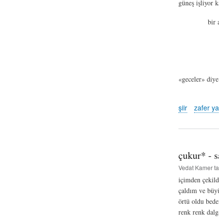
güneş işliyor k
bir 
«geceler» diye
şiir
zafer ya
çukur* - 
Vedat Kamer
ta
içimden çekild
çaldım ve bü
örtü oldu bed
renk renk dalg