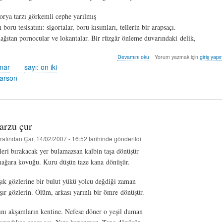
rya tarzı görkemli cephe yarılmış
boru tesisatını: sigortalar, boru kısımları, tellerin bir arapsaçı.
ağıtan pornocular ve lokantalar. Bir rüzgâr önleme duvarındaki delik,
gece
Devamını oku
Yorum yazmak için
giriş yapı
devriyesi
mar
sayı: on iki
-
carson
ciaron
carson
(çev:
nice
damar)
arzu çur
hakkında
rafından
Çar, 14/02/2007 - 16:52
tarihinde gönderildi
eri bırakacak yer bulamazsan kalbin taşa dönüşür
ağara kovuğu. Kuru düşün taze kana dönüşür.
ık gözlerine bir bulut yükü yolcu değdiği zaman
ır gözlerin. Ölüm, arkası yarınlı bir ömre dönüşür.
ını akşamların kentine. Nefese döner o yeşil duman