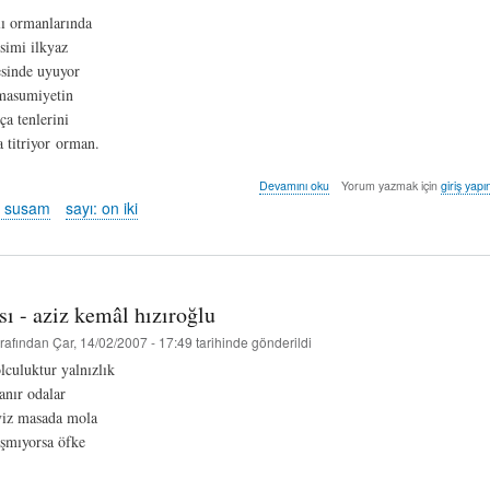
lı ormanlarında
imi ilkyaz
esinde uyuyor
 masumiyetin
ça tenlerini
a titriyor orman.
yazbahçeleri
Devamını oku
Yorum yazmak için
giriş yapı
-
 susam
sayı: on iki
asuman
susam
hakkında
ısı - aziz kemâl hızıroğlu
rafından
Çar, 14/02/2007 - 17:49
tarihinde gönderildi
olculuktur yalnızlık
anır odalar
viz masada mola
şmıyorsa öfke