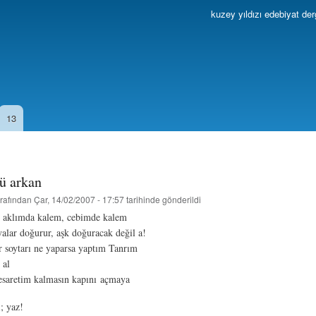
Ana
kuzey yıldızı edebiyat der
içeriğe
atla
13
nü arkan
rafından
Çar, 14/02/2007 - 17:57
tarihinde gönderildi
 aklımda kalem, cebimde kalem
lar doğurur, aşk doğuracak değil a!
ir soytarı ne yaparsa yaptım Tanrım
 al
esaretim kalmasın kapını açmaya
; yaz!