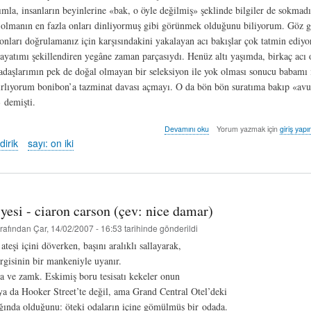
ımla, insanların beyinlerine «bak, o öyle değilmiş» şeklinde bilgiler de sokmadı
e olmanın en fazla onları dinliyormuş gibi görünmek olduğunu biliyorum. Göz 
 onları doğrulamanız için karşısındakini yakalayan acı bakışlar çok tatmin ediyo
atımı şekillendiren yegâne zaman parçasıydı. Henüz altı yaşımda, birkaç acı 
kadaşlarımın pek de doğal olmayan bir seleksiyon ile yok olması sonucu babamı
tırlıyorum bonibon’a tazminat davası açmayı. O da bön bön suratıma bakıp «avuk
 demişti.
ikincil
Devamını oku
Yorum yazmak için
giriş yapı
ruhla
dirik
sayı: on iki
pisuar
buluşmaları
–
3*
-
yesi - ciaron carson (çev: nice damar)
özge
dirik
rafından
Çar, 14/02/2007 - 16:53
tarihinde gönderildi
hakkında
eşi içini döverken, başını aralıklı sallayarak,
rgisinin bir mankeniyle uyanır.
a ve zamk. Eskimiş boru tesisatı kekeler onun
ya da Hooker Street’te değil, ama Grand Central Otel’deki
ğında olduğunu: öteki odaların içine gömülmüş bir odada.