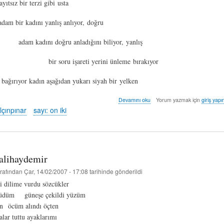
ayıtsız bir terzi gibi usta
adam bir kadını yanlış anlıyor, doğru
adam kadını doğru anladığını biliyor, yanlış
bir soru işareti yerini ünleme bırakıyor
 bağırıyor kadın aşağıdan yukarı siyah bir yelken
iki
Devamını oku
Yorum yazmak için
giriş yapı
kişilik
lçınpınar
sayı: on iki
ada
çarpıntısı
-
zafer
yalçınpınar
salihaydemir
hakkında
rafından
Çar, 14/02/2007 - 17:08
tarihinde gönderildi
i dilime vurdu sözcükler
yüdüm güneşe çekildi yüzüm
en öcüm alındı öçten
alar tuttu ayaklarımı