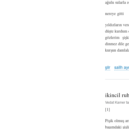
ağulu sularla 
nereye gitti
yıldızların ve
düşte kurdum 
gözlerim şişki
dinmez dile ge
kurşun damlal
şiir
salih a
ikincil ru
Vedat Kamer
ta
[1]
Pişik olmuş a
başımdaki şişl