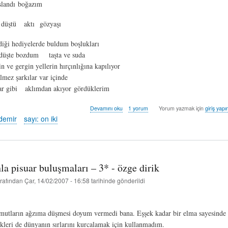
ıslandı boğazım
 düştü aktı gözyaşı
rdiği hediyelerde buldum boşlukları
düşte bozdum taşta ve suda
n ve gergin yellerin hırçınlığına kapılıyor
lmez şarkılar var içinde
ar gibi aklımdan akıyor gördüklerim
çukur*
Devamını oku
1 yorum
Yorum yazmak için
giriş yapı
-
ydemir
sayı: on iki
salihaydemir
hakkında
hla pisuar buluşmaları – 3* - özge dirik
rafından
Çar, 14/02/2007 - 16:58
tarihinde gönderildi
rmutların ağzıma düşmesi doyum vermedi bana. Eşşek kadar bir elma sayesinde 
ikleri de dünyanın sırlarını kurcalamak için kullanmadım.