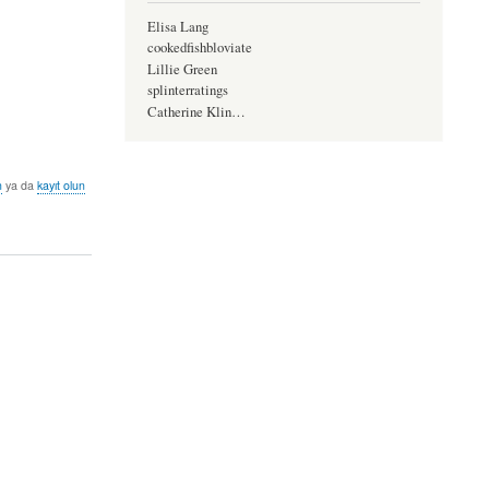
Elisa Lang
cookedfishbloviate
Lillie Green
splinterratings
Catherine Klin…
n
ya da
kayıt olun