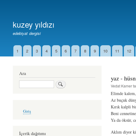
Birincil
Bağlantılar
kuzey yıldızı
edebiyat dergisi
1
2
3
4
5
6
7
8
9
10
11
12
İkincil
Bağlantılar
Ara
yaz - hüs
Ara
Vedat Kamer
ta
Elimde kalem,
Az buçuk dünya
Kırık kalpli b
User
Giriş
account
Beni cennetine
menu
Ya da öksür, c
Aklım diyor ki
İçerik dağıtımı