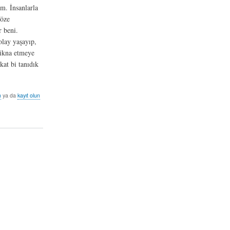
m. İnsanlarla
göze
r beni.
olay yaşayıp,
 ikna etmeye
at bi tanıdık
n
ya da
kayıt olun