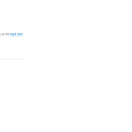
n
ya da
kayıt olun