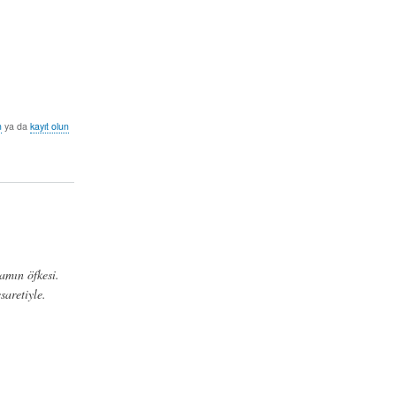
n
ya da
kayıt olun
damın öfkesi.
saretiyle.