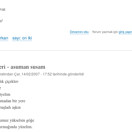
var.
e/
yaz
Devamını oku
Yorum yazmak için
giriş yapı
-
rkan
sayı: on iki
hüsnü
arkan
hakkında
eri - asuman susam
rafından
Çar, 14/02/2007 - 17:52
tarihinde gönderildi
ık çiçekler-
z
üyelim
şmadan bir yere
 başladı aşkın
humuz yükselsin göğe
 ırmağında yüzelim.