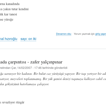
turna kanadında
ya yakın tutar kendini
ük kar tanesi
se yüreğe
çıkrık
Devamını oku
Yorum yazmak için
giriş yapı
sızısı
al hızıroğlu
sayı: on iki
-
aziz
kemâl
hızıroğlu
hakkında
 ada çarpıntısı - zafer yalçınpınar
rafından
Çar, 14/02/2007 - 17:46
tarihinde gönderildi
a sarınıyor bir kadının. Bir bulut caz yürüyüşü yapıyor. Bir taşı yırtıyor bir a
yatıyor, meyveleri toplanmamış. Bir yük gemisi denizi taşımaya kalkıyor cahil ce
ın gökyüzünü hatırlamaya çalışıyor.
nı sıvazlıyor rüzgâr