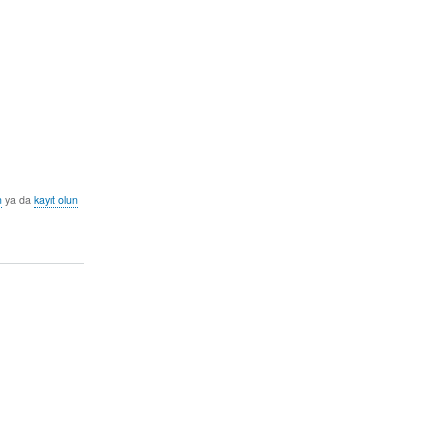
n
ya da
kayıt olun