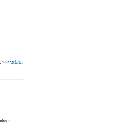
n
ya da
kayıt olun
oluşan