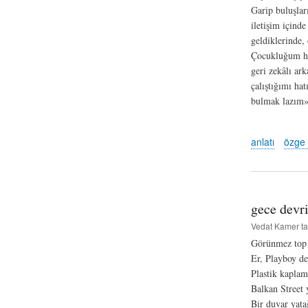
Garip buluşlar
iletişim içind
geldiklerinde,
Çocukluğum hay
geri zekâlı ar
çalıştığımı ha
bulmak lazım»
anlatı
özge 
gece devri
Vedat Kamer
ta
Görünmez top at
Er, Playboy de
Plastik kaplam
Balkan Street 
Bir duvar yata