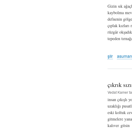
Gizin sık ağaç
kaybolma mevs
defnenin gölg
çıplak kızları
rüzgâr okşadık
tepeden tırnağ
şiir
asuman
çıkrık sız
Vedat Kamer
ta
insan çıkışlı y
uzaklığı pusatl
eski koltuk ce
gitmelere yana
kalıver gitsin