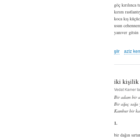
göç kırılınca 
kırım rastlantı
koca kış küçüc
usun cehennem
yanıver gitsin
şiir
aziz kem
iki kişilik
Vedat Kamer
ta
Bir adam bir ağ
Bir ağaç sağa 
Kambur bir kad
1.
bir dağın sırtı