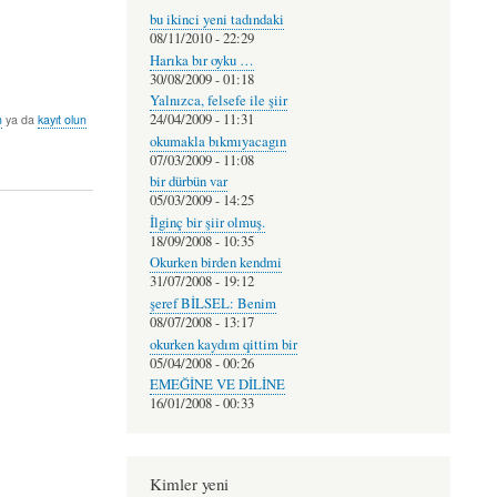
bu ikinci yeni tadındaki
08/11/2010 - 22:29
Harıka bır oyku …
30/08/2009 - 01:18
Yalnızca, felsefe ile şiir
24/04/2009 - 11:31
n
ya da
kayıt olun
okumakla bıkmıyacagın
07/03/2009 - 11:08
bir dürbün var
05/03/2009 - 14:25
İlginç bir şiir olmuş.
18/09/2008 - 10:35
Okurken birden kendmi
31/07/2008 - 19:12
şeref BİLSEL: Benim
08/07/2008 - 13:17
okurken kaydım qittim bir
05/04/2008 - 00:26
EMEĞİNE VE DİLİNE
16/01/2008 - 00:33
Kimler yeni