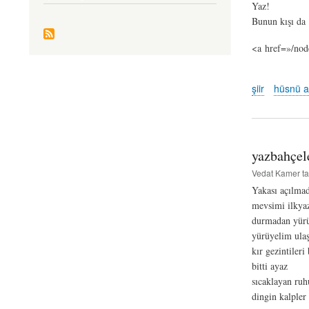
Yaz!
Bunun kışı da 
<a href=»/nod
şiir
hüsnü a
yazbahçel
Vedat Kamer
ta
Yakası açılmad
mevsimi ilkya
durmadan yür
yürüyelim ula
kır gezintileri
bitti ayaz
sıcaklayan ru
dingin kalpler