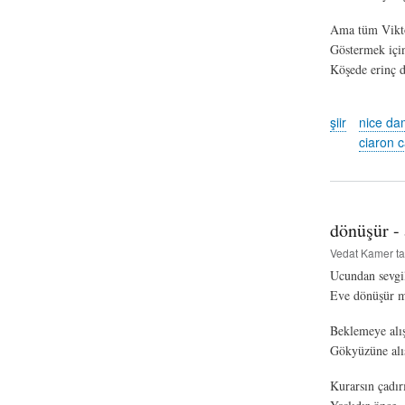
Ama tüm Vikto
Göstermek için 
Köşede erinç d
şiir
nice da
ciaron 
dönüşür - 
Vedat Kamer
ta
Ucundan sevgil
Eve dönüşür m
Beklemeye alış
Gökyüzüne alış
Kurarsın çadır