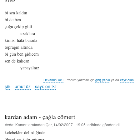
AYNA
bi sen kaldın
bi de ben
çoğu çekip gitti
uzaklara
kimisi hâlâ burada
toprağın altında
bi gün ben gidicem
sen de kalıcan
yapayalnız
ayna
Devamını oku
Yorum yazmak için
giriş yapın
ya da
kayıt olun
-
şiir
umut öz
sayı: on iki
umut
öz
hakkında
kardan adam - çağla cömert
Vedat Kamer
tarafından
Çar, 14/02/2007 - 19:05
tarihinde gönderildi
kelebekler delirdiğinde
ölecek ne kalır uğruna;