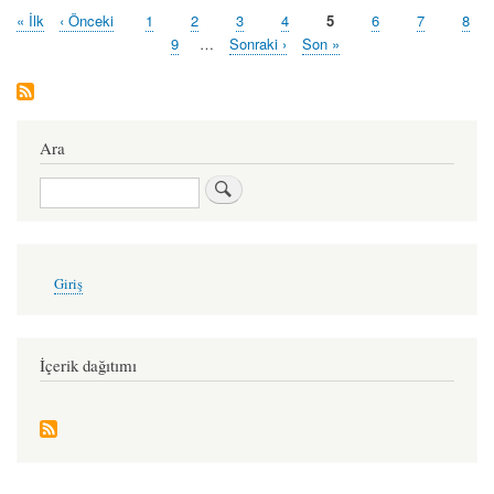
İlk
« İlk
Önceki
‹ Önceki
Sayfa
1
Sayfa
2
Sayfa
3
Sayfa
4
Şu
5
Sayfa
6
Sayfa
7
Sayf
8
Pagination
sayfa
sayfa
an
Sayfa
9
…
Sonraki
Sonraki ›
Last
Son »
kullanılan
sayfa
page
sayfa
Ara
Ara
User
Giriş
account
menu
İçerik dağıtımı