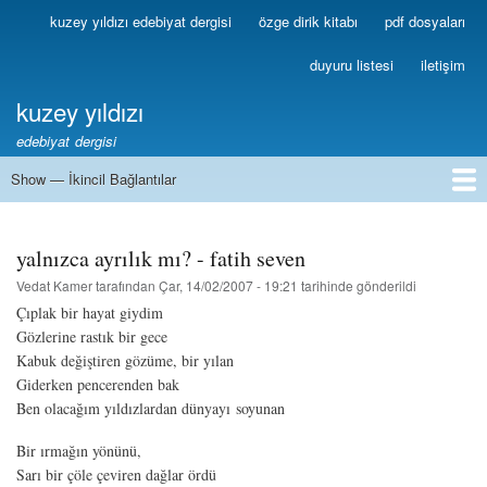
Ana
kuzey yıldızı edebiyat dergisi
özge dirik kitabı
pdf dosyaları
Birincil
içeriğe
Bağlantılar
atla
duyuru listesi
iletişim
kuzey yıldızı
edebiyat dergisi
Show — İkincil Bağlantılar
İkincil
Bağlantılar
1
2
3
4
5
6
7
8
9
10
11
12
13
yalnızca ayrılık mı? - fatih seven
Vedat Kamer
tarafından
Çar, 14/02/2007 - 19:21
tarihinde gönderildi
Çıplak bir hayat giydim
Gözlerine rastık bir gece
Kabuk değiştiren gözüme, bir yılan
Giderken pencerenden bak
Ben olacağım yıldızlardan dünyayı soyunan
Bir ırmağın yönünü,
Sarı bir çöle çeviren dağlar ördü