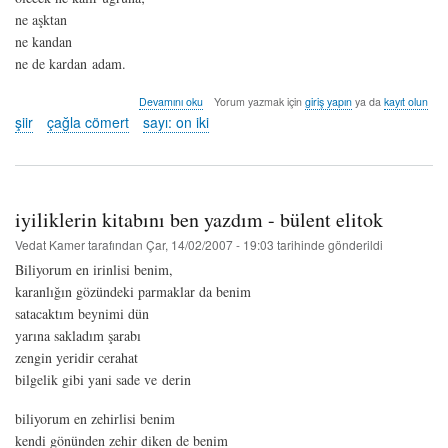
ne aşktan
ne kandan
ne de kardan adam.
kardan
Devamını oku
Yorum yazmak için
giriş yapın
ya da
kayıt olun
adam
şiir
çağla cömert
sayı: on iki
-
çağla
cömert
hakkında
iyiliklerin kitabını ben yazdım - bülent elitok
Vedat Kamer
tarafından
Çar, 14/02/2007 - 19:03
tarihinde gönderildi
Biliyorum en irinlisi benim,
karanlığın gözündeki parmaklar da benim
satacaktım beynimi dün
yarına sakladım şarabı
zengin yeridir cerahat
bilgelik gibi yani sade ve derin
biliyorum en zehirlisi benim
kendi gönünden zehir diken de benim