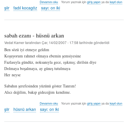
bir
Devamını oku
Yorum yazmak için
giriş yapın
ya da
kayıt olun
sonra
şiir
fadıl kocagöz
sayı: on iki
-
fadıl
kocagöz
hakkında
sabah ezanı - hüsnü arkan
Vedat Kamer
tarafından
Çar, 14/02/2007 - 17:58
tarihinde gönderildi
Ben sözü iyi etmeye geldim
Koşuyorum rahmet olmaya ebemin şemsiyesine
Fazlasıyla gündüz, noksanıyla gece, ışıkmış; dirilsin diye
Dolmaya boşalmaya, ay güneş tutulmaya
Her neyse
Sabahın şerefesinden yüzünü göster Tanrım!
Alıcı değilim, bakıp gideceğim kendime.
sabah
Devamını oku
Yorum yazmak için
giriş yapın
ya da
kayıt olun
ezanı
şiir
hüsnü arkan
sayı: on iki
-
hüsnü
arkan
hakkında