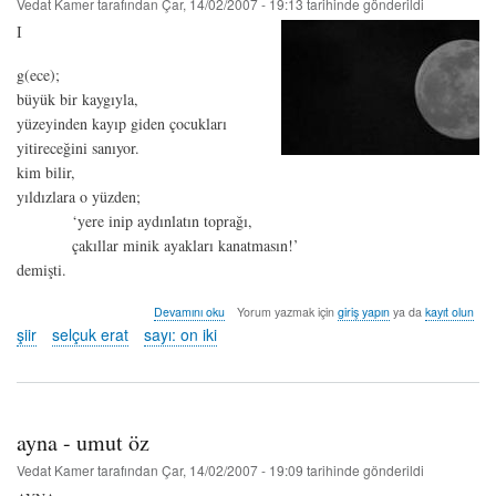
Vedat Kamer
tarafından
Çar, 14/02/2007 - 19:13
tarihinde gönderildi
I
g(ece);
büyük bir kaygıyla,
yüzeyinden kayıp giden çocukları
yitireceğini sanıyor.
kim bilir,
yıldızlara o yüzden;
‘yere inip aydınlatın toprağı,
çakıllar minik ayakları kanatmasın!’
demişti.
g(ece)
Devamını oku
Yorum yazmak için
giriş yapın
ya da
kayıt olun
-
şiir
selçuk erat
sayı: on iki
selçuk
erat
hakkında
ayna - umut öz
Vedat Kamer
tarafından
Çar, 14/02/2007 - 19:09
tarihinde gönderildi