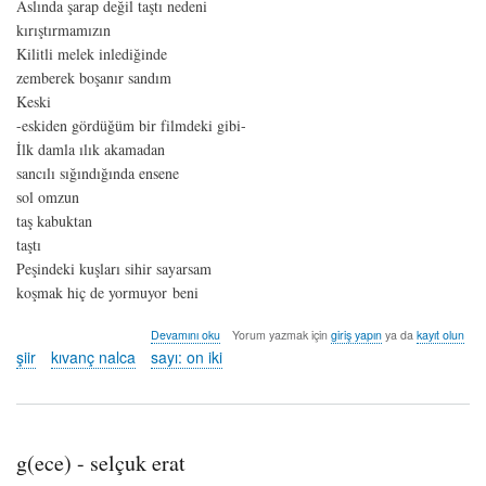
Aslında şarap değil taştı nedeni
kırıştırmamızın
Kilitli melek inlediğinde
zemberek boşanır sandım
Keski
-eskiden gördüğüm bir filmdeki gibi-
İlk damla ılık akamadan
sancılı sığındığında ensene
sol omzun
taş kabuktan
taştı
Peşindeki kuşları sihir sayarsam
koşmak hiç de yormuyor beni
pygmalion
Devamını oku
Yorum yazmak için
giriş yapın
ya da
kayıt olun
kompleksi
şiir
kıvanç nalca
sayı: on iki
-
kıvanç
nalca
hakkında
g(ece) - selçuk erat