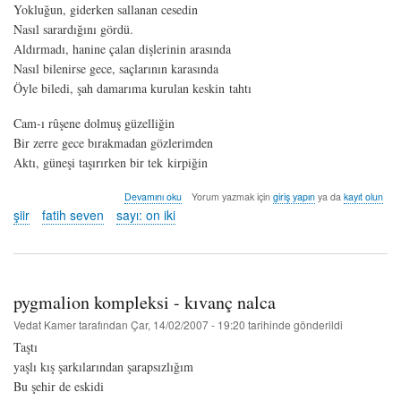
Yokluğun, giderken sallanan cesedin
Nasıl sarardığını gördü.
Aldırmadı, hanine çalan dişlerinin arasında
Nasıl bilenirse gece, saçlarının karasında
Öyle biledi, şah damarıma kurulan keskin tahtı
Cam-ı rûşene dolmuş güzelliğin
Bir zerre gece bırakmadan gözlerimden
Aktı, güneşi taşırırken bir tek kirpiğin
yalnızca
Devamını oku
Yorum yazmak için
giriş yapın
ya da
kayıt olun
ayrılık
şiir
fatih seven
sayı: on iki
mı?
-
fatih
seven
hakkında
pygmalion kompleksi - kıvanç nalca
Vedat Kamer
tarafından
Çar, 14/02/2007 - 19:20
tarihinde gönderildi
Taştı
yaşlı kış şarkılarından şarapsızlığım
Bu şehir de eskidi