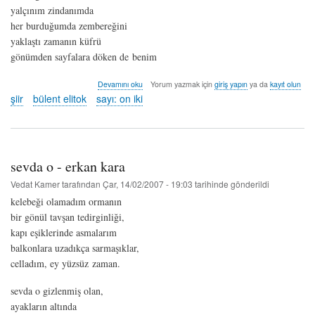
yalçınım zindanımda
her burduğumda zembereğini
yaklaştı zamanın küfrü
gönümden sayfalara döken de benim
iyiliklerin
Devamını oku
Yorum yazmak için
giriş yapın
ya da
kayıt olun
kitabını
şiir
bülent elitok
sayı: on iki
ben
yazdım
-
bülent
elitok
sevda o - erkan kara
hakkında
Vedat Kamer
tarafından
Çar, 14/02/2007 - 19:03
tarihinde gönderildi
kelebeği olamadım ormanın
bir gönül tavşan tedirginliği,
kapı eşiklerinde asmalarım
balkonlara uzadıkça sarmaşıklar,
celladım, ey yüzsüz zaman.
sevda o gizlenmiş olan,
ayakların altında