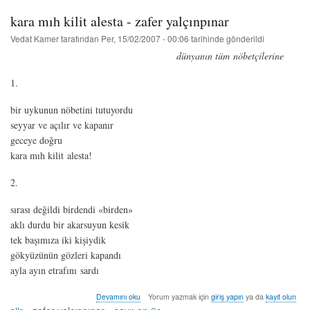
kara mıh kilit alesta - zafer yalçınpınar
Vedat Kamer
tarafından
Per, 15/02/2007 - 00:06
tarihinde gönderildi
dünyanın tüm nöbetçilerine
1.
bir uykunun nöbetini tutuyordu
seyyar ve açılır ve kapanır
geceye doğru
kara mıh kilit alesta!
2.
sırası değildi birdendi «birden»
aklı durdu bir akarsuyun kesik
tek başımıza iki kişiydik
gökyüzünün gözleri kapandı
ayla ayın etrafını sardı
kara
Devamını oku
Yorum yazmak için
giriş yapın
ya da
kayıt olun
mıh