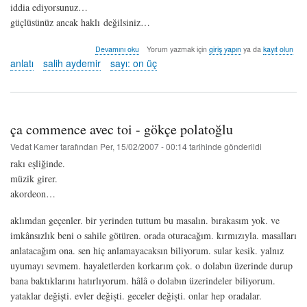
iddia ediyorsunuz…
güçlüsünüz ancak haklı değilsiniz…
küçük
Devamını oku
Yorum yazmak için
giriş yapın
ya da
kayıt olun
defterler
anlatı
salih aydemir
sayı: on üç
III
-
salih
aydemir
hakkında
ça commence avec toi - gökçe polatoğlu
Vedat Kamer
tarafından
Per, 15/02/2007 - 00:14
tarihinde gönderildi
rakı eşliğinde.
müzik girer.
akordeon…
aklımdan geçenler. bir yerinden tuttum bu masalın. bırakasım yok. ve
imkânsızlık beni o sahile götüren. orada oturacağım. kırmızıyla. masalları
anlatacağım ona. sen hiç anlamayacaksın biliyorum. sular kesik. yalnız
uyumayı sevmem. hayaletlerden korkarım çok. o dolabın üzerinde durup
bana baktıklarını hatırlıyorum. hâlâ o dolabın üzerindeler biliyorum.
yataklar değişti. evler değişti. geceler değişti. onlar hep oradalar.