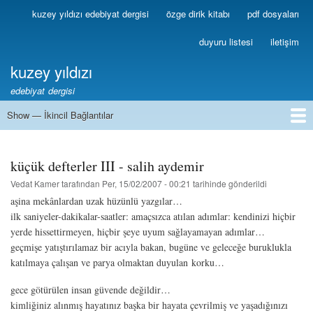
Ana
kuzey yıldızı edebiyat dergisi
özge dirik kitabı
pdf dosyaları
Birincil
içeriğe
Bağlantılar
atla
duyuru listesi
iletişim
kuzey yıldızı
edebiyat dergisi
Show — İkincil Bağlantılar
İkincil
Bağlantılar
1
2
3
4
5
6
7
8
9
10
11
12
13
küçük defterler III - salih aydemir
Vedat Kamer
tarafından
Per, 15/02/2007 - 00:21
tarihinde gönderildi
aşina mekânlardan uzak hüzünlü yazgılar…
ilk saniyeler-dakikalar-saatler: amaçsızca atılan adımlar: kendinizi hiçbir
yerde hissettirmeyen, hiçbir şeye uyum sağlayamayan adımlar…
geçmişe yatıştırılamaz bir acıyla bakan, bugüne ve geleceğe buruklukla
katılmaya çalışan ve parya olmaktan duyulan korku…
gece götürülen insan güvende değildir…
kimliğiniz alınmış hayatınız başka bir hayata çevrilmiş ve yaşadığınızı