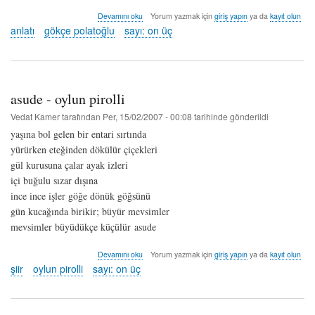
ça
Devamını oku
Yorum yazmak için
giriş yapın
ya da
kayıt olun
commence
anlatı
gökçe polatoğlu
sayı: on üç
avec
toi
-
gökçe
polatoğlu
asude - oylun pirolli
hakkında
Vedat Kamer
tarafından
Per, 15/02/2007 - 00:08
tarihinde gönderildi
yaşına bol gelen bir entari sırtında
yürürken eteğinden dökülür çiçekleri
gül kurusuna çalar ayak izleri
içi buğulu sızar dışına
ince ince işler göğe dönük göğsünü
gün kucağında birikir; büyür mevsimler
mevsimler büyüdükçe küçülür asude
asude
Devamını oku
Yorum yazmak için
giriş yapın
ya da
kayıt olun
-
şiir
oylun pirolli
sayı: on üç
oylun
pirolli
hakkında