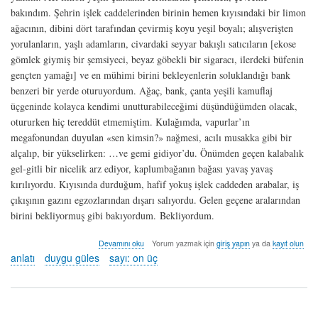
bakındım. Şehrin işlek caddelerinden birinin hemen kıyısındaki bir limon
ağacının, dibini dört tarafından çevirmiş koyu yeşil boyalı; alışverişten
yorulanların, yaşlı adamların, civardaki seyyar bakışlı satıcıların [ekose
gömlek giymiş bir şemsiyeci, beyaz göbekli bir sigaracı, ilerdeki büfenin
gençten yamağı] ve en mühimi birini bekleyenlerin soluklandığı bank
benzeri bir yerde oturuyordum. Ağaç, bank, çanta yeşili kamuflaj
üçgeninde kolayca kendimi unutturabileceğimi düşündüğümden olacak,
otururken hiç tereddüt etmemiştim. Kulağımda, vapurlar’ın
megafonundan duyulan «sen kimsin?» nağmesi, acılı musakka gibi bir
alçalıp, bir yükselirken: …ve gemi gidiyor’du. Önümden geçen kalabalık
gel-gitli bir nicelik arz ediyor, kaplumbağanın bağası yavaş yavaş
kırılıyordu. Kıyısında durduğum, hafif yokuş işlek caddeden arabalar, iş
çıkışının gazını egzozlarından dışarı salıyordu. Gelen geçene aralarından
birini bekliyormuş gibi bakıyordum. Bekliyordum.
fusion
Devamını oku
Yorum yazmak için
giriş yapın
ya da
kayıt olun
ya
anlatı
duygu güles
sayı: on üç
da
bi’
teklik
sen
kimsin?