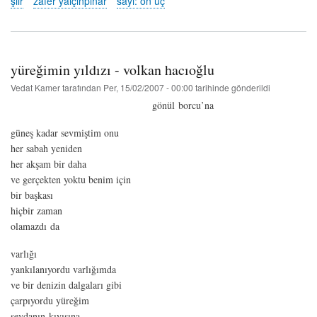
şiir
zafer yalçınpınar
sayı: on üç
kilit
alesta
-
zafer
yalçınpınar
yüreğimin yıldızı - volkan hacıoğlu
hakkında
Vedat Kamer
tarafından
Per, 15/02/2007 - 00:00
tarihinde gönderildi
gönül borcu’na
güneş kadar sevmiştim onu
her sabah yeniden
her akşam bir daha
ve gerçekten yoktu benim için
bir başkası
hiçbir zaman
olamazdı da
varlığı
yankılanıyordu varlığımda
ve bir denizin dalgaları gibi
çarpıyordu yüreğim
sevdanın kıyısına