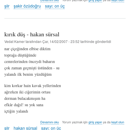
yol
şiir
şakir özüdoğru
sayı: on üç
-
şakir
özüdoğru
hakkında
kırık düş - hakan sürsal
Vedat Kamer
tarafından
Çar, 14/02/2007 - 23:52
tarihinde gönderildi
nar çiçeğinden elbise diktim
toprağa düştüğünde
cemrelerinden önceydi baharın
çok zaman geçmişti üstünden - su
yalandı ilk benim yüzdüğüm
kim korkar hain kavak yellerinden
ağrırken iki ciğerimin ortası
derman bulacakmışım ha
efkâr dağıl! su yok sana
içtiğin yalandı
kırık
Devamını oku
Yorum yazmak için
giriş yapın
ya da
kayıt olun
düş
şiir
hakan sürsal
sayı: on üç