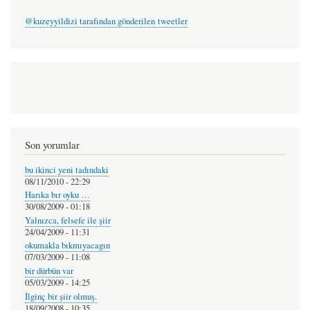
@kuzeyyildizi tarafından gönderilen tweetler
Son yorumlar
bu ikinci yeni tadındaki
08/11/2010 - 22:29
Harıka bır oyku …
30/08/2009 - 01:18
Yalnızca, felsefe ile şiir
24/04/2009 - 11:31
okumakla bıkmıyacagın
07/03/2009 - 11:08
bir dürbün var
05/03/2009 - 14:25
İlginç bir şiir olmuş.
18/09/2008 - 10:35