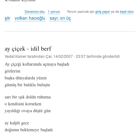
yüreğimin
Devamını oku
1 yorum
Yorum yazmak için
giriş yapın
ya da
kayıt olun
yıldızı
şiir
volkan hacıoğlu
sayı: on üç
-
volkan
hacıoğlu
hakkında
ay çiçek - idil berf
Vedat Kamer
tarafından
Çar, 14/02/2007 - 23:57
tarihinde gönderildi
Ay çiçeği kollarımda açmaya başladı
gözlerim
başka dünyalarda yüzen
gümüş bir balıkla buluştu
sarı bir ışık doldu ruhuma
o kendisini korurken
yayıldığı ovaya düştü gün
ay kalpli gece
doğumu beklemeye başladı