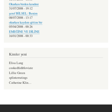
Okurken birden kendmi
31/07/2008 - 19:12
şeref BİLSEL: Benim
08/07/2008 - 13:17
okurken kaydım qittim bir
05/04/2008 - 00:26
EMEĞİNE VE DİLİNE
16/01/2008 - 00:33
Kimler yeni
Elisa Lang
cookedfishbloviate
Lillie Green
splinterratings
Catherine Klin…