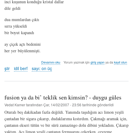
inci kuşunun konduğu kristal dallar
dile geldi
dua mumlardan çıktı
sırra yükseldi
bir boyut kapandı
ay çiçek açtı bedenini
her yer büyülenmişti.
ay
Devamını oku
Yorum yazmak için
giriş yapın
ya da
kayıt olun
çiçek
şiir
idil berf
sayı: on üç
-
idil
berf
hakkında
fusion ya da bi’ teklik sen kimsin? - duygu güles
Vedat Kamer
tarafından
Çar, 14/02/2007 - 23:56
tarihinde gönderildi
Oturalı beş dakikadan fazla değildi. Yanımda taşıdığım acı limon yeşili
çantadan bir sigara çıkarıp, dudaklarıma kıstırdım. Çakmağı aramak için,
çantanın ekseri tütün ve bir sürü zamazingo dolu dibini yokladım. Çıkarıp
yaktım. Acı limon yeşili çantanın fermuarını çekerken, çevreme