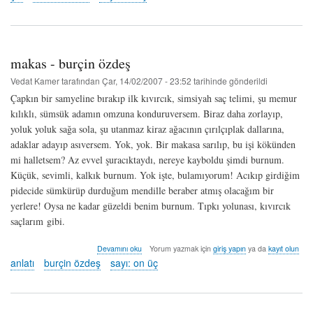
-
hakan
sürsal
hakkında
makas - burçin özdeş
Vedat Kamer
tarafından
Çar, 14/02/2007 - 23:52
tarihinde gönderildi
Çapkın bir samyeline bırakıp ilk kıvırcık, simsiyah saç telimi, şu memur
kılıklı, sümsük adamın omzuna konduruversem. Biraz daha zorlayıp,
yoluk yoluk sağa sola, şu utanmaz kiraz ağacının çırılçıplak dallarına,
adaklar adayıp asıversem. Yok, yok. Bir makasa sarılıp, bu işi kökünden
mi halletsem? Az evvel şuracıktaydı, nereye kayboldu şimdi burnum.
Küçük, sevimli, kalkık burnum. Yok işte, bulamıyorum! Acıkıp girdiğim
pidecide sümkürüp durduğum mendille beraber atmış olacağım bir
yerlere! Oysa ne kadar güzeldi benim burnum. Tıpkı yolunası, kıvırcık
saçlarım gibi.
makas
Devamını oku
Yorum yazmak için
giriş yapın
ya da
kayıt olun
-
anlatı
burçin özdeş
sayı: on üç
burçin
özdeş
hakkında