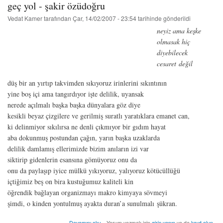
geç yol - şakir özüdoğru
-
duygu
Vedat Kamer
tarafından
Çar, 14/02/2007 - 23:54
tarihinde gönderildi
güles
neyiz ama keşke
hakkında
olmasak hiç
diyebilecek
cesaret değil
düş bir an yırtıp takvimden sıkıyoruz irinlerini sıkıntının
yine boş içi ama tangırdıyor işte delilik, uyansak
nerede açılmalı başka başka dünyalara göz diye
kesikli beyaz çizgilere ve gerilmiş suratlı yaratıklara emanet can,
ki delinmiyor sıkılırsa ne denli çıkmıyor bir gıdım hayat
aba dokunmuş postundan çağın, yarın başka uzaklarda
delilik damlamış ellerimizde bizim anıların izi var
siktirip gidenlerin esansına gömüyoruz onu da
onu da paylaşıp iyice mülkü yıkıyoruz, yalıyoruz kötücüllüğü
içtiğimiz beş on bira kustuğumuz kaliteli kin
öğrendik bağlayan organizmayı makro kimyaya sövmeyi
şimdi, o kinden yontulmuş ayakta duran’a sunulmalı şükran.
geç
Devamını oku
Yorum yazmak için
giriş yapın
ya da
kayıt olun