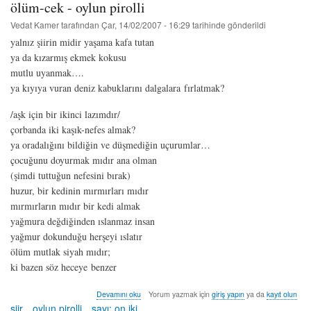
ölüm-cek - oylun pirolli
Vedat Kamer
tarafından
Çar, 14/02/2007 - 16:29
tarihinde gönderildi
yalnız şiirin midir yaşama kafa tutan
ya da kızarmış ekmek kokusu
mutlu uyanmak….
ya kıyıya vuran deniz kabuklarını dalgalara fırlatmak?
/aşk için bir ikinci lazımdır/
çorbanda iki kaşık-nefes almak?
ya oradalığını bildiğin ve düşmediğin uçurumlar…
çocuğunu doyurmak mıdır ana olman
(şimdi tuttuğun nefesini bırak)
huzur, bir kedinin mırmırları mıdır
mırmırların mıdır bir kedi almak
yağmura değdiğinden ıslanmaz insan
yağmur dokunduğu herşeyi ıslatır
ölüm mutlak siyah mıdır;
ki bazen söz heceye benzer
ölüm-
Devamını oku
Yorum yazmak için
giriş yapın
ya da
kayıt olun
cek
şiir
oylun pirolli
sayı: on iki