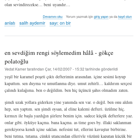
olan sevindirecekse… beni uyandır…
küçük
Devamını oku
Yorum yazmak için
giriş yapın
ya da
kayıt olun
defterler
anlatı
salih aydemir
sayı: on bir
I
-
salih
aydemir
hakkında
en sevdiğim rengi söylemedim hâlâ - gökçe
polatoğlu
Vedat Kamer
tarafından
Çar, 14/02/2007 - 15:32
tarihinde gönderildi
yeşil bir karamel poşeti çıktı defterimin arasından. içine sesimi koyup
kapattım. sen duyma ve umutlanma diye. umut zehirli… kaldırım serçesi
çalındı kulağıma. ben o değildim. ben hiç üçüncü şahıs olmadım zaten.
şimdi uzak yollara giderken yine yanımda sen var. o değil. ben onu aldım
hep, sen yaptım. sen şimdi oysan, al eline kalemi defteri. üzülme hiç.
kırmızı ile başla yazdığın şiirlere benim için. sadece küçük defterlere yaz.
onlar gibi. öyküye kaçma. bana kaçma. as time goes by. illaki saklanman
gerekiyorsa kendi içine saklan. nefesini tut, ellerini kavuştur birbirine.
beni tutma. tutama. çünkü utancından elleriyle yüzünü kapatan küçük bir