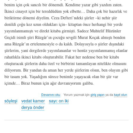
benim için çok sancılı bir dönemdi. Kendime yazar gibi yazdım zaten.
İkinci cinayet için bir tereddüdüm yok elbette… Daha çok bir hazırlık ve
biriktirme dönemi diyelim. Ceza Defteri’ndeki şiirler –ki nehir şiir
denildi çoğu kez uzun oldukları için– kitaptan önce herhangi bir yerde
yayımlanmamıştı ve direkt kitaba girmişti. Sadece Muhtelif Hüzünler
Geçidi isimli şiiri Rüzgâr’ın çocuğu sevgili Murat Koçak almıştı benden
ama Rüzgâr’ın ertelenmesiyle o da kaldı. Dolayısıyla o şiirler dışındaki
şiirlerim, yani dergilerde yayımlananlar ve henüz yayımlanmamış olanlar
rahatlıkla ikinci kitabı oluşturabilir. Fakat her nedense ben bir kitabı
oluşturacak şiirlerin daha özel ve birbirini tamamlayan nitelikte olmasını
diliyorum. Bir yandan da aman her yerde şiirlerim olsun, ben olayım gibi
bir tasam yok. Yaşadığım sürece benimle yaşayacak olan bir şiir var
içimde… Biraz bunun için ağır davranıyorum galiba.
söyleşi:
Devamını oku
Yorum yazmak için
giriş yapın
ya da
kayıt olun
derya
söyleşi
vedat kamer
sayı: on iki
önder
derya önder
hakkında