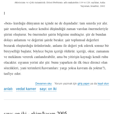
‹Mistisizm› ve ‹Çok-Anlamlılık› Dilsel Problemi» adlı makaleden 119 ve 120. sayfalar, Anka
Yayınları, İstanbul, 2002
I
«ben» kurduğu dünyanın ne içinde ne de dışındadır: tam sınırda yer alır.
şair sınırdayken, sadece kendisi düşündüğü zaman varolan önermeleriyle
şiirini oluşturur. bu önermeler şairin bilgisine muhtaçtır. şiir de bundan
dolayı anlamını ve değerini şairde bırakır. şair toplumsal değerleri
bozarak oluşturduğu ürünlerinde, anlamı ile değeri yok ederek sonsuz bir
bireyselliği başlatır, böylece biçim içeriği öldürür. içeriği, okur, zamanını
ve mekânını vererek canlandırabilir, ama bu yitirişin kaynağı kendi ruhu
olacaktır. eşyanın yerini alır şiir. bunu yaparken de ilk önce direnci olan
sözcükleri, yani terimleri(/kavramları: yargı yoksa kavram da yoktur?),
tasfiye eder.
pusula
Devamını oku
Yorum yazmak için
giriş yapın
ya da
kayıt olun
-
anlatı
vedat kamer
sayı: on iki
vedat
kamer
hakkında
sayı: on iki - ekim/kasım 2005