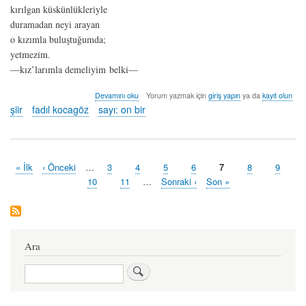
kırılgan küskünlükleriyle
duramadan neyi arayan
o kızımla buluştuğumda;
yetmezim.
—kız’larımla demeliyim belki—
ben
Devamını oku
Yorum yazmak için
giriş yapın
ya da
kayıt olun
sen
şiir
fadıl kocagöz
sayı: on bir
o
kim
-
fadıl
kocagöz
İlk
« İlk
Önceki
‹ Önceki
…
Sayfa
3
Sayfa
4
Sayfa
5
Sayfa
6
Şu
7
Sayfa
8
Sayfa
9
hakkında
Pagination
sayfa
sayfa
an
Sayfa
10
Sayfa
11
…
Sonraki
Sonraki ›
Last
Son »
kullanılan
sayfa
page
sayfa
Ara
Ara