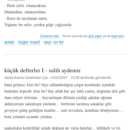
- Hızlı yürü, ıslanacaksın.
Düşündüm, ıslanıyordum.
- Kuru da sayılmam zaten.
Yağmur bu sefer, yerden göğe yağıyordu.
kuzey
Devamını oku
Yorum yazmak için
giriş yapın
ya da
kayıt olun
yıldızı
anlatı
özgür macit
sayı: on bir
-
özgür
macit
hakkında
küçük defterler I - salih aydemir
Vedat Kamer
tarafından
Çar, 14/02/2007 - 15:35
tarihinde gönderildi
bana gelince; kim bu? diye sallandırdığım çılgın kostümler içindeki
bedenim ürperdi: kim bu? hay allah her şey hâlâ yanlış; doğrular deli gibi
dans ediyor öylesine… huysuzlaşan dilimin çizdiği şakalar uğruna
aldatıyorum sakinleşen yüzümü… birbirine sarılmış sokaklar gibi
gevşiyor gidip geldiğim kentler… seni severken, kendime dönüyorum…
beni yeniden uyandır yüzüne…
şaşkınlığın kederliliği içinde değişen ne varsa hatırlat… tehlikeli ve iyi