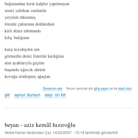
buğusundan kırık kalpler yapılmayan
sessiz yalıtkan camlarda
yeryüzü tükenmiş
törenle çukurunu doldurdum
kirli deniz tabutunda
kılıç balığının
karşı kıyıdaydın sen
görmedin deniz fenerini kırdığımı
atın ayaklarıyla geçtim
başımda sığırcık sürüsü
kovuğu irinleşmiş ağaçtan
düğmesiz
Devamını oku
Yorum yazmak için
giriş yapın
ya da
kayıt olun
ilik
şiir
aynur dursun
sayı: on bir
-
aynur
dursun
hakkında
beyan - aziz kemâl hızıroğlu
Vedat Kamer
tarafından
Çar, 14/02/2007 - 15:19
tarihinde gönderildi