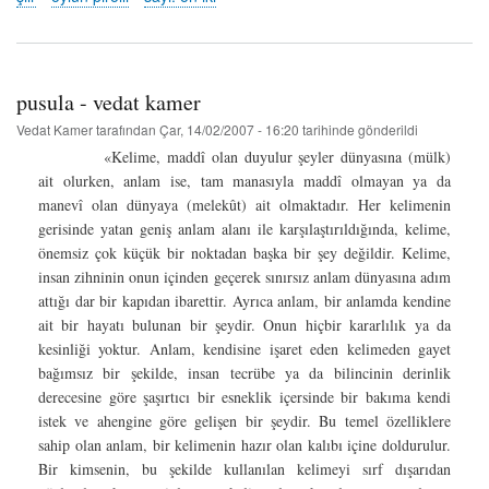
-
oylun
pirolli
hakkında
pusula - vedat kamer
Vedat Kamer
tarafından
Çar, 14/02/2007 - 16:20
tarihinde gönderildi
«Kelime, maddî olan duyulur şeyler dünyasına (mülk)
ait olurken, anlam ise, tam manasıyla maddî olmayan ya da
manevî olan dünyaya (melekût) ait olmaktadır. Her kelimenin
gerisinde yatan geniş anlam alanı ile karşılaştırıldığında, kelime,
önemsiz çok küçük bir noktadan başka bir şey değildir. Kelime,
insan zihninin onun içinden geçerek sınırsız anlam dünyasına adım
attığı dar bir kapıdan ibarettir. Ayrıca anlam, bir anlamda kendine
ait bir hayatı bulunan bir şeydir. Onun hiçbir kararlılık ya da
kesinliği yoktur. Anlam, kendisine işaret eden kelimeden gayet
bağımsız bir şekilde, insan tecrübe ya da bilincinin derinlik
derecesine göre şaşırtıcı bir esneklik içersinde bir bakıma kendi
istek ve ahengine göre gelişen bir şeydir. Bu temel özelliklere
sahip olan anlam, bir kelimenin hazır olan kalıbı içine doldurulur.
Bir kimsenin, bu şekilde kullanılan kelimeyi sırf dışarıdan