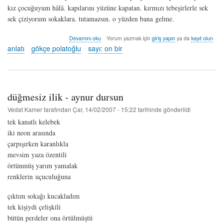
kız çocuğuyum hâlâ. kapılarını yüzüne kapatan. kırmızı tebeşirlerle sek
sek çiziyorum sokaklara. tutamazsın. o yüzden bana gelme.
en
Devamını oku
Yorum yazmak için
giriş yapın
ya da
kayıt olun
sevdiğim
anlatı
gökçe polatoğlu
sayı: on bir
rengi
söylemedim
hâlâ
-
gökçe
düğmesiz ilik - aynur dursun
polatoğlu
hakkında
Vedat Kamer
tarafından
Çar, 14/02/2007 - 15:22
tarihinde gönderildi
tek kanatlı kelebek
iki neon arasında
çarpışırken karanlıkla
mevsim yaza özentili
örtünmüş yarım yamalak
renklerin uçuculuğuna
çıktım sokağı kucakladım
tek kişiydi çelişkili
bütün perdeler ona örtülmüştü