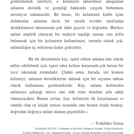
gözlemlemek suretiyle, o kelimeyle aktarılması amaçlanan
anlamın derinlik ve genişliği hakkında yargıda bulunması
neredeyse imkânsızdır. Bu husus, bir kelimenin kalıbı içine
doldurulan anlamın derin bir mistik tecrübe tarafından
desteklenmesi durumunda çok daha geçerli ve doğrudur. Böylece
anlam ampirik olmayan bir mahiyet taşıdığı zaman, ona atıfta
bulunmak için bir kelimenin kullanılması, zorunlu olarak çok-
anlamlılığın uç noktasına kadar gidecektir.
Bu tür durumlarda kişi, işaret edilen anlama tam olarak
nüfuz edebilmek için, işaret eden kelime karşısında çok hassas bir
tavır takınmak zorundadır. Çünkü onun, burada, söz konusu
kelimeyi, anlamın derinliklerine dalmak için bir sıçrama tahtası
olarak kullanması gerekmektedir. Kişi, anlamı kelimeden
anlamaya çalıştığı sürece onu elde etme ümidine asla sahip
olamayacaktır. Bunun yerine, kişi, kelimeyle ilk karşılaşması ve
onunla olan en küçük teması sırasında onu hemen orada bırakıp,
doğrudan doğruya anlam alanına geçmelidir.»
— Toshihiko İzutsu
Toshihiko
İZUTSU
: «Yaratma ve Şeylerin Zamansız Nizâmı: İslâm Düşüncesi
Üzerine Makaleler», Çev: Ramazan Ertürk, «Aynü’l-Kudât Hemedânî’nin Düşüncesinde