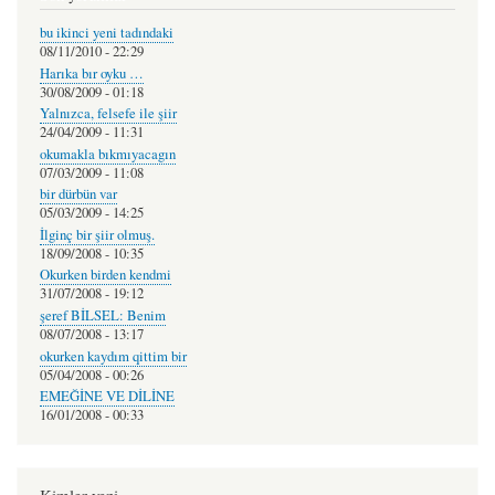
bu ikinci yeni tadındaki
08/11/2010 - 22:29
Harıka bır oyku …
30/08/2009 - 01:18
Yalnızca, felsefe ile şiir
24/04/2009 - 11:31
okumakla bıkmıyacagın
07/03/2009 - 11:08
bir dürbün var
05/03/2009 - 14:25
İlginç bir şiir olmuş.
18/09/2008 - 10:35
Okurken birden kendmi
31/07/2008 - 19:12
şeref BİLSEL: Benim
08/07/2008 - 13:17
okurken kaydım qittim bir
05/04/2008 - 00:26
EMEĞİNE VE DİLİNE
16/01/2008 - 00:33