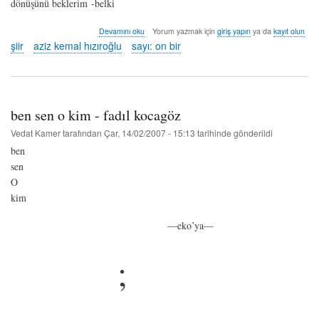
dönüşünü beklerim -belki
beyan
Devamını oku
Yorum yazmak için
giriş yapın
ya da
kayıt olun
-
şiir
aziz kemal hızıroğlu
sayı: on bir
aziz
kemâl
hızıroğlu
hakkında
ben sen o kim - fadıl kocagöz
Vedat Kamer
tarafından
Çar, 14/02/2007 - 15:13
tarihinde gönderildi
ben
sen
O
kim
—eko’ya—
;