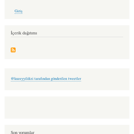
User
Giriş
account
menu
İçerik dağıtımı
@kuzeyyildizi tarafından gönderilen tweetler
Son yorumlar