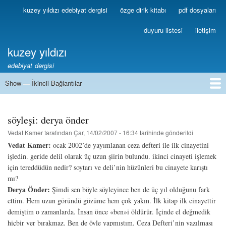
Ana
kuzey yıldızı edebiyat dergisi
özge dirik kitabı
pdf dosyaları
Birincil
içeriğe
Bağlantılar
atla
duyuru listesi
iletişim
kuzey yıldızı
edebiyat dergisi
Show — İkincil Bağlantılar
İkincil
Bağlantılar
1
2
3
4
5
6
7
8
9
10
11
12
13
söyleşi: derya önder
Vedat Kamer
tarafından
Çar, 14/02/2007 - 16:34
tarihinde gönderildi
Vedat Kamer:
ocak 2002’de yayımlanan ceza defteri ile ilk cinayetini
işledin. geride delil olarak üç uzun şiirin bulundu. ikinci cinayeti işlemek
için tereddüdün nedir? soytarı ve deli’nin hüzünleri bu cinayete karıştı
mı?
Derya Önder:
Şimdi sen böyle söyleyince ben de üç yıl olduğunu fark
ettim. Hem uzun göründü gözüme hem çok yakın. İlk kitap ilk cinayettir
demiştim o zamanlarda. İnsan önce «ben»i öldürür. İçinde el değmedik
hiçbir yer bırakmaz. Ben de öyle yapmıştım. Ceza Defteri’nin yazılması