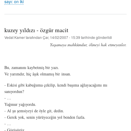
sayı: on iki
iki
-
ekim/kasım
2005
hakkında
kuzey yıldızı - özgür macit
Vedat Kamer
tarafından
Çar, 14/02/2007 - 15:39
tarihinde gönderildi
Yaşamaya mahkûmdur, ölmeyi hak etmeyenler.
Bu, zamanını kaybetmiş bir yazı.
Ve yarımdır, hiç âşık olmamış bir insan.
- Eskisi gibi kabuğuma çekilip, kendi başıma ağlayacağımı mı
sanıyordun?
- …
Yağmur yağıyordu.
- Al şu şemsiyeyi de öyle git, dedin.
- Gerek yok, senin yürüyeceğin yol benden fazla.
- …
- Görüşürüz.