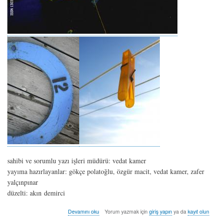
sahibi ve sorumlu yazı işleri müdürü: vedat kamer
yayıma hazırlayanlar: gökçe polatoğlu, özgür macit, vedat kamer, zafer
yalçınpınar
düzelti: akın demirci
sayı:
Devamını oku
Yorum yazmak için
giriş yapın
ya da
kayıt olun
on