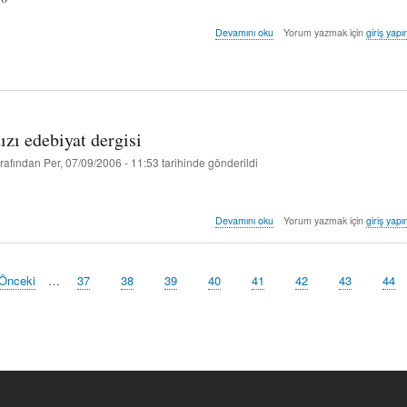
sayı:
Devamını oku
Yorum yazmak için
giriş yapı
bir
-
şubat/mart
2002
hakkında
ızı edebiyat dergisi
rafından
Per, 07/09/2006 - 11:53
tarihinde gönderildi
kuzey
Devamını oku
Yorum yazmak için
giriş yapı
yıldızı
edebiyat
dergisi
nceki
 Önceki
…
Sayfa
37
Sayfa
38
Sayfa
39
Sayfa
40
Sayfa
41
Sayfa
42
Sayfa
43
Sayf
44
hakkında
ayfa