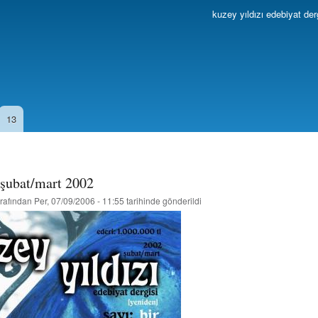
Ana
kuzey yıldızı edebiyat der
içeriğe
atla
13
- şubat/mart 2002
rafından
Per, 07/09/2006 - 11:55
tarihinde gönderildi