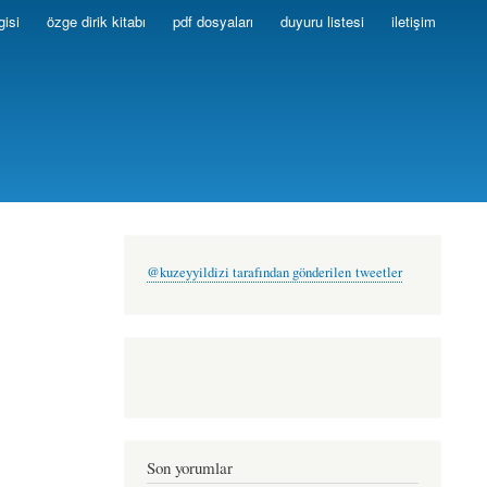
gisi
özge dirik kitabı
pdf dosyaları
duyuru listesi
iletişim
@kuzeyyildizi tarafından gönderilen tweetler
Son yorumlar