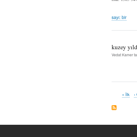
sayı: bir
kuzey yıld
Vedat Kamer
ta
İlk
« İlk
Ö
‹
Pagination
sayfa
s