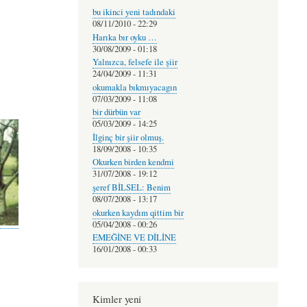
bu ikinci yeni tadındaki
08/11/2010 - 22:29
Harıka bır oyku …
30/08/2009 - 01:18
Yalnızca, felsefe ile şiir
24/04/2009 - 11:31
okumakla bıkmıyacagın
07/03/2009 - 11:08
bir dürbün var
05/03/2009 - 14:25
İlginç bir şiir olmuş.
18/09/2008 - 10:35
Okurken birden kendmi
31/07/2008 - 19:12
şeref BİLSEL: Benim
08/07/2008 - 13:17
okurken kaydım qittim bir
05/04/2008 - 00:26
EMEĞİNE VE DİLİNE
16/01/2008 - 00:33
Kimler yeni