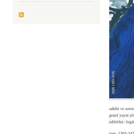
sahibi ve soru
genel yayın y
editörler: özg
issn: 1303-34