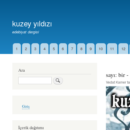
Birincil
Bağlantılar
kuzey yıldızı
edebiyat dergisi
1
2
3
4
5
6
7
8
9
10
11
12
İkincil
Bağlantılar
Ara
sayı: bir 
Ara
Vedat Kamer
ta
User
Giriş
account
menu
İçerik dağıtımı