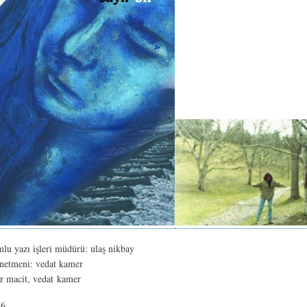
mlu yazı işleri müdürü: ulaş nikbay
önetmeni: vedat kamer
ür macit, vedat kamer
76