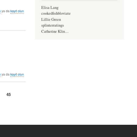
Elisa Lang
n
ya da
kayıt olun
cookedfishbloviate
Lillie Green
splinterratings
Catherine Klin…
n
ya da
kayıt olun
a
Şu
45
an
kullanılan
sayfa