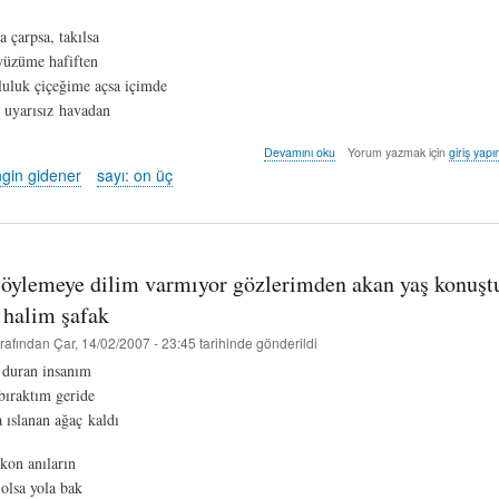
 çarpsa, takılsa
yüzüme hafiften
luluk çiçeğime açsa içimde
 uyarısız havadan
evden
Devamını oku
Yorum yazmak için
giriş yapı
uzakta
ngin gidener
sayı: on üç
ya
da
kayıp
-
hakkı
söylemeye dilim varmıyor gözlerimden akan yaş konuş
engin
gidener
- halim şafak
hakkında
rafından
Çar, 14/02/2007 - 23:45
tarihinde gönderildi
p duran insanım
 bıraktım geride
 ıslanan ağaç kaldı
kon anıların
 olsa yola bak