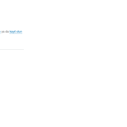
n
ya da
kayıt olun