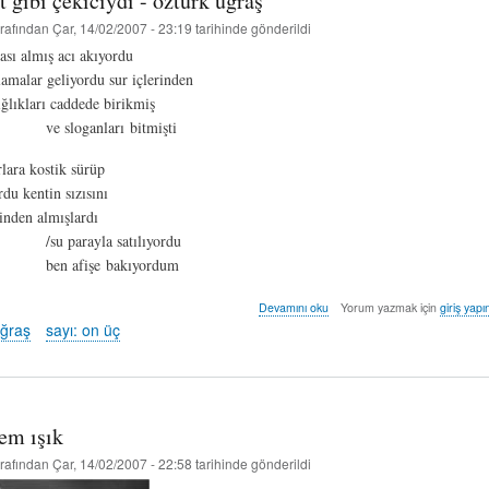
t gibi çekiciydi - öztürk uğraş
rafından
Çar, 14/02/2007 - 23:19
tarihinde gönderildi
ası almış acı akıyordu
amalar geliyordu sur içlerinden
ığlıkları caddede birikmiş
anları bitmişti
lara kostik sürüp
rdu kentin sızısını
linden almışlardı
ayla satılıyordu
işe bakıyordum
söz
Devamını oku
Yorum yazmak için
giriş yapı
cinayet
uğraş
sayı: on üç
gibi
çekiciydi
-
öztürk
uğraş
rem ışık
hakkında
rafından
Çar, 14/02/2007 - 22:58
tarihinde gönderildi