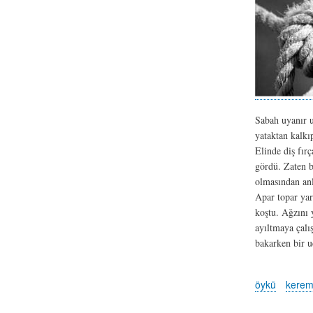
Sabah uyanır u
yataktan kalkı
Elinde diş fır
gördü. Zaten b
olmasından an
Apar topar yar
koştu. Ağzını 
ayıltmaya çalı
bakarken bir u
öykü
kerem 