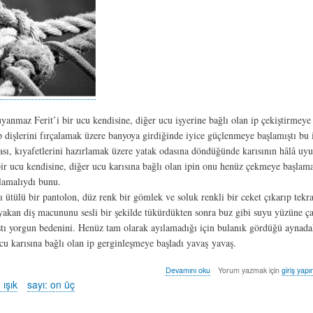
yanmaz Ferit’i bir ucu kendisine, diğer ucu işyerine bağlı olan ip çekiştirmeye 
p dişlerini fırçalamak üzere banyoya girdiğinde iyice güçlenmeye başlamıştı bu 
çası, kıyafetlerini hazırlamak üzere yatak odasına döndüğünde karısının hâlâ u
ir ucu kendisine, diğer ucu karısına bağlı olan ipin onu henüz çekmeye başlam
lamalıydı bunu.
ı ütülü bir pantolon, düz renk bir gömlek ve soluk renkli bir ceket çıkarıp tekr
yakan diş macununu sesli bir şekilde tükürdükten sonra buz gibi suyu yüzüne ç
ştı yorgun bedenini. Henüz tam olarak ayılamadığı için bulanık gördüğü aynada
cu karısına bağlı olan ip gerginleşmeye başladı yavaş yavaş.
ipler
Devamını oku
Yorum yazmak için
giriş yapı
-
ışık
sayı: on üç
kerem
ışık