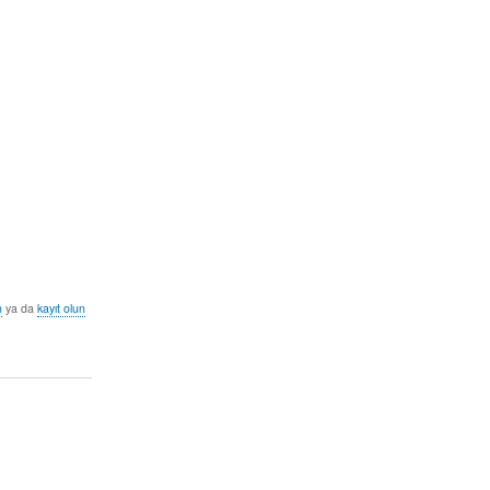
n
ya da
kayıt olun