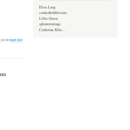
Elisa Lang
cookedfishbloviate
Lillie Green
splinterratings
Catherine Klin…
n
ya da
kayıt olun
tum