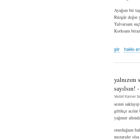
Ayağım bir taşa
Rüzgâr değse 
Yalvarsam suç
Korksam biraz
şiir
hakkı e
yalnızım 
sayılsın! 
Vedat Kamer
ta
sesini saklayı
gittikçe acılar
yağmur altında
oturduğum bal
mezarıdır olsa