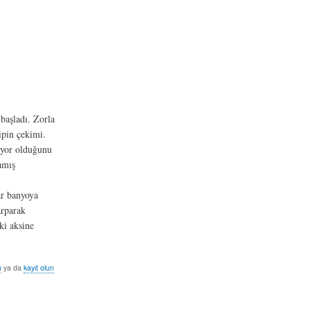
başladı. Zorla
ipin çekimi.
yuyor olduğunu
amış
ar banyoya
arparak
ki aksine
n
ya da
kayıt olun