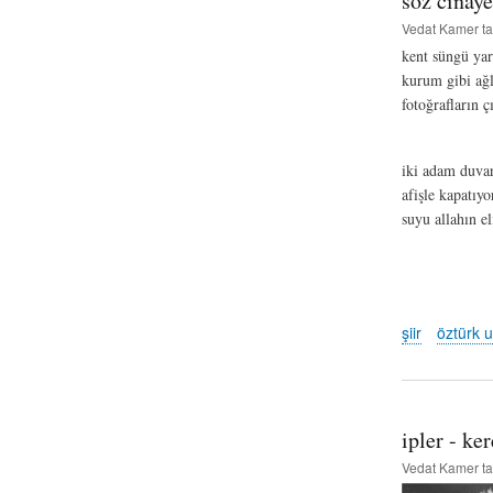
söz cinaye
Vedat Kamer
ta
kent süngü yar
kurum gibi ağl
fotoğrafların ç
ve slog
iki adam duvar
afişle kapatıyo
suyu allahın e
/su par
ben af
şiir
öztürk 
ipler - ke
Vedat Kamer
ta