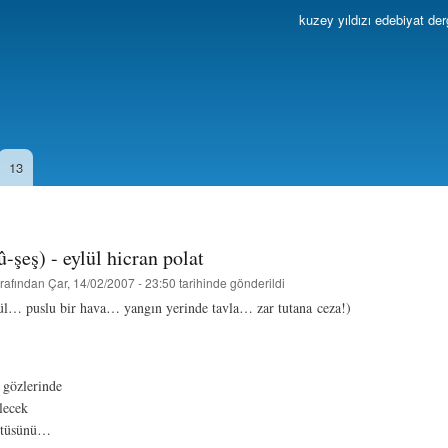
Ana
kuzey yıldızı edebiyat der
içeriğe
atla
13
û-şeş) - eylül hicran polat
rafından
Çar, 14/02/2007 - 23:50
tarihinde gönderildi
ül… puslu bir hava… yangın yerinde tavla… zar tutana ceza!)
ı gözlerinde
lecek
rtüsünü…