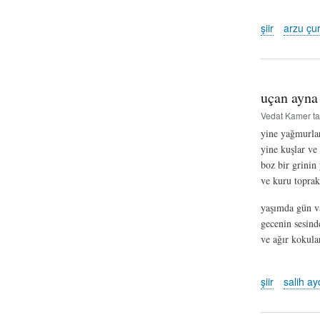
şiir
arzu çu
uçan ayna
Vedat Kamer
ta
yine yağmurla
yine kuşlar ve 
boz bir grinin
ve kuru toprak
yaşımda gün 
gecenin sesin
ve ağır kokul
şiir
salih a