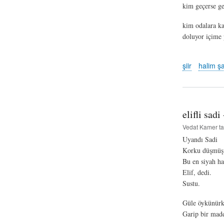
kim geçerse ge
kim odalara k
doluyor içime
şiir
halim ş
elifli sadi
Vedat Kamer
ta
Uyandı Sadi
Korku düşmüş 
Bu en siyah ha
Elif, dedi.
Sustu.
Güle öykünürk
Garip bir mad