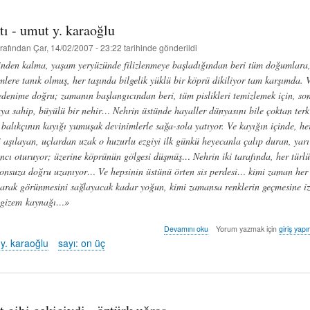
atı - umut y. karaoğlu
rafından
Çar, 14/02/2007 - 23:22
tarihinde gönderildi
nden kalma, yaşam yeryüzünde filizlenmeye başladığından beri tüm doğumlara,
ümlere tanık olmuş, her taşında bilgelik yüklü bir köprü dikiliyor tam karşımda. 
edenime doğru; zamanın başlangıcından beri, tüm pislikleri temizlemek için, son
uya sahip, büyülü bir nehir… Nehrin üstünde hayaller dünyasını bile çoktan terk
k balıkçının kayığı yumuşak devinimlerle sağa-sola yatıyor. Ve kayığın içinde, he
 aşılayan, uçlardan uzak o huzurlu ezgiyi ilk günkü heyecanla çalıp duran, yarı 
ncı oturuyor; üzerine köprünün gölgesi düşmüş… Nehrin iki tarafında, her türlü
sonsuza doğru uzanıyor… Ve hepsinin üstünü örten sis perdesi… kimi zaman her 
olarak görünmesini sağlayacak kadar yoğun, kimi zamansa renklerin geçmesine iz
r gizem kaynağı…»
giz’li
Devamını oku
Yorum yazmak için
giriş yapı
anlatı
y. karaoğlu
sayı: on üç
-
umut
y.
karaoğlu
hakkında