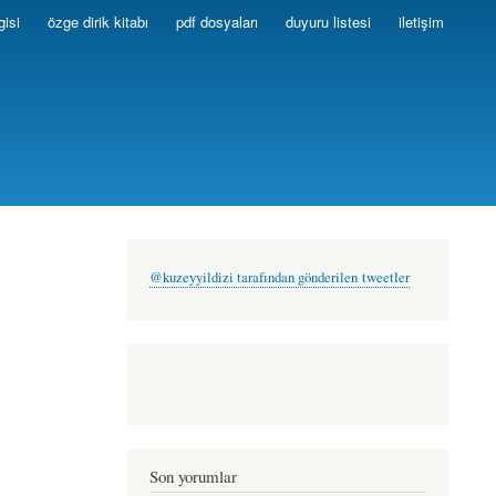
gisi
özge dirik kitabı
pdf dosyaları
duyuru listesi
iletişim
@kuzeyyildizi tarafından gönderilen tweetler
Son yorumlar