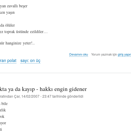
yan zavallı beşer
ken yaşın
nda ölüler
ez toprak üstünde ezildiler…
 hanginize yeter!..
oyun
Devamını oku
Yorum yazmak için
giriş yapı
II
cran polat
sayı: on üç
(dû-
şeş)
-
eylül
hicran
ta ya da kayıp - hakkı engin gidener
polat
hakkında
rafından
Çar, 14/02/2007 - 23:47
tarihinde gönderildi
 bile
zlik
yok
ıyor
ti