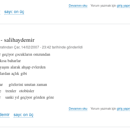
elifli
Devamını oku
Yorum yazmak için
giriş yapı
sadi
r
sayı: on üç
-
arzu
çur
hakkında
 - salihaydemir
rafından
Çar, 14/02/2007 - 23:42
tarihinde gönderildi
r geçiyor çocukların omzundan
kısa baharlar
 yaşını alarak ahşap evlerden
lardan açlık gibi
var gözlerini unutan zaman
de trenler otobüsler
ar sanki yıl geçiyor gözden göze
uçan
Devamını oku
Yorum yazmak için
giriş yapı
ayna
ydemir
sayı: on üç
-
salihaydemir
hakkında