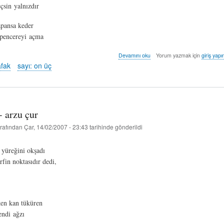
çsin yalnızdır
apansa keder
 pencereyi açma
yalnızım
Devamını oku
Yorum yazmak için
giriş yapı
söylemeye
afak
sayı: on üç
dilim
varmıyor
gözlerimden
akan
yaş
 - arzu çur
konuştum
sayılsın!
rafından
Çar, 14/02/2007 - 23:43
tarihinde gönderildi
-
halim
şafak
yüreğini okşadı
hakkında
rfin noktasıdır dedi,
en kan tüküren
endi ağzı