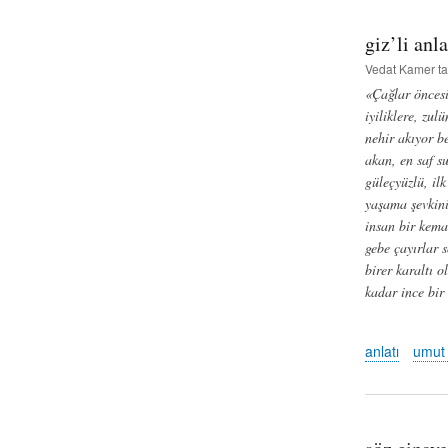
giz’li anl
Vedat Kamer
ta
«Çağlar öncesi
iyiliklere, zul
nehir akıyor b
akan, en saf s
güleçyüzlü, il
yaşama şevkini
insan bir kema
gebe çayırlar 
birer karaltı 
kadar ince bi
anlatı
umut 