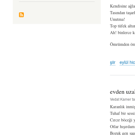
Kendisine ağla
Tasından taşar
Unutma!
Top tüfek altı
Ah! binlerce k
Ömrümden ömür
şiir
eylül hi
evden uzak
Vedat Kamer
ta
Karanlık inmiş
Tuhaf bir sessi
Cırcır böceği 
Otlar hışırdam
Bozuk gen saa