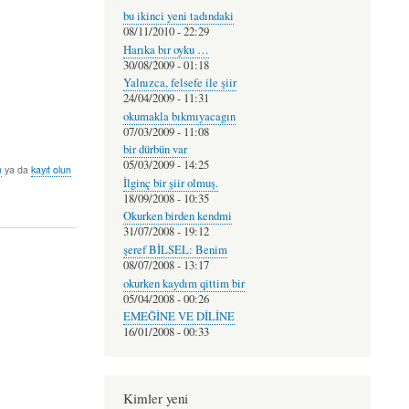
bu ikinci yeni tadındaki
08/11/2010 - 22:29
Harıka bır oyku …
30/08/2009 - 01:18
Yalnızca, felsefe ile şiir
24/04/2009 - 11:31
okumakla bıkmıyacagın
07/03/2009 - 11:08
bir dürbün var
05/03/2009 - 14:25
n
ya da
kayıt olun
İlginç bir şiir olmuş.
18/09/2008 - 10:35
Okurken birden kendmi
31/07/2008 - 19:12
şeref BİLSEL: Benim
08/07/2008 - 13:17
okurken kaydım qittim bir
05/04/2008 - 00:26
EMEĞİNE VE DİLİNE
16/01/2008 - 00:33
Kimler yeni