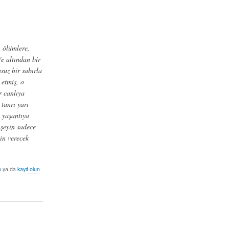
 ölümlere,
Ve altından bir
suz bir sabırla
 etmiş, o
r canlıya
tanrı yarı
 yaşantıya
şeyin sadece
in verecek
n
ya da
kayıt olun