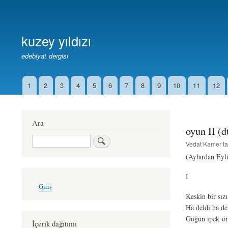
Birincil
Bağlantılar
kuzey yıldızı
edebiyat dergisi
1
2
3
4
5
6
7
8
9
10
11
12
İkincil
Bağlantılar
Ara
oyun II (d
Ara
Vedat Kamer
ta
(Aylardan Eyl
I
User
Giriş
account
Keskin bir sız
menu
Ha deldi ha de
Göğün ipek ö
İçerik dağıtımı