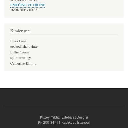
EMEĞİNE VE DİLİNE
16/01/2008 - 00:33
Kimler yeni
Elisa Lang
cookedfishbloviate
Lillie Green
splinterratings
Catherine Klin…
Kuzey Yıldızı Edebiyat Dergisi
200 34711 Kadıköy / İstanbul
PK