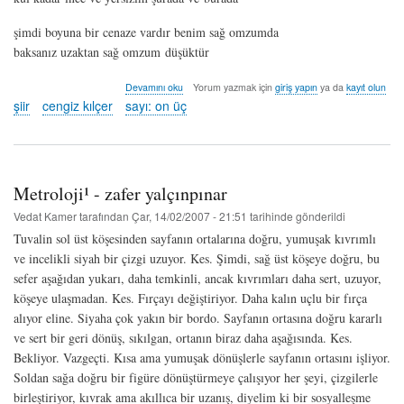
şimdi boyuna bir cenaze vardır benim sağ omzumda
baksanız uzaktan sağ omzum düşüktür
temizlikçi
Devamını oku
Yorum yazmak için
giriş yapın
ya da
kayıt olun
kadınlar
şiir
cengiz kılçer
sayı: on üç
için
ilmühaber
-
cengiz
kılçer
Metroloji¹ - zafer yalçınpınar
hakkında
Vedat Kamer
tarafından
Çar, 14/02/2007 - 21:51
tarihinde gönderildi
Tuvalin sol üst köşesinden sayfanın ortalarına doğru, yumuşak kıvrımlı
ve incelikli siyah bir çizgi uzuyor. Kes. Şimdi, sağ üst köşeye doğru, bu
sefer aşağıdan yukarı, daha temkinli, ancak kıvrımları daha sert, uzuyor,
köşeye ulaşmadan. Kes. Fırçayı değiştiriyor. Daha kalın uçlu bir fırça
alıyor eline. Siyaha çok yakın bir bordo. Sayfanın ortasına doğru kararlı
ve sert bir geri dönüş, sıkılgan, ortanın biraz daha aşağısında. Kes.
Bekliyor. Vazgeçti. Kısa ama yumuşak dönüşlerle sayfanın ortasını işliyor.
Soldan sağa doğru bir figüre dönüştürmeye çalışıyor her şeyi, çizgilerle
birleştiriyor, kıvrak ama akıllıca bir uzanış, diyelim ki bir sosyalleşme