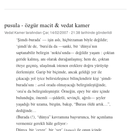
-
aziz
kemâl
hızıroğlu
hakkında
pusula - özgür macit & vedat kamer
Vedat Kamer
tarafından
Çar, 14/02/2007 - 21:38
tarihinde gönderildi
‘Şimdi-burada’ ­— işin aslı, hiçbirzaman böyle değildir;
‘şimdi’de de, ‘bura’da da —sanki, bir ‘dünya’nın
saptanabilir belirgin ‘nokta’sında— değildir yaşam : çoktan
geride kalmış, anı olarak durağanlaşmış; hem de, çoktan
öteye geçmiş, ulaşılmak istenen ereklere doğru yürüyüp
ilerlemiştir. Garip bir biçimde, ancak geldiği yer ile
çıkacağı yol iyice belirsizleşince bilinçlendirir kişi ‘şimdi-
burada’sını :
artık
orada olmayacağı belirginleştiğinde,
‘ora’sı da belirginleşmiştir. Örneğin, epey bir süre içinde
bulunduğu, önemli —şiddetli, sevinçli, ağrılı— şeyler
yaşadığı bir uzama, birgün, bakıp, “Burası öldü artık…”,
dediğinde…
(Burada (!), “dünya” kavramına başvurunca, bir açımlama
vermemiz gerekli hâle geliyor:-
Dünya, bir ‘çevre’, bir ‘yer’ (
topos
) ile onun içinde