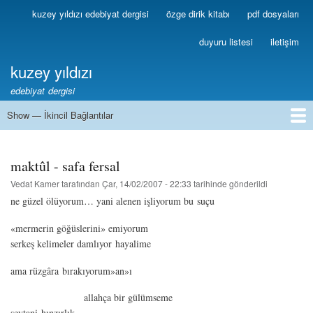
Ana
kuzey yıldızı edebiyat dergisi
özge dirik kitabı
pdf dosyaları
Birincil
içeriğe
Bağlantılar
atla
duyuru listesi
iletişim
kuzey yıldızı
edebiyat dergisi
Show — İkincil Bağlantılar
İkincil
Bağlantılar
1
2
3
4
5
6
7
8
9
10
11
12
13
maktûl - safa fersal
Vedat Kamer
tarafından
Çar, 14/02/2007 - 22:33
tarihinde gönderildi
ne güzel ölüyorum… yani alenen işliyorum bu suçu
«mermerin göğüslerini» emiyorum
serkeş kelimeler damlıyor hayalime
ama rüzgâra bırakıyorum»an»ı
allahça bir gülümseme
şeytani hınzırlık