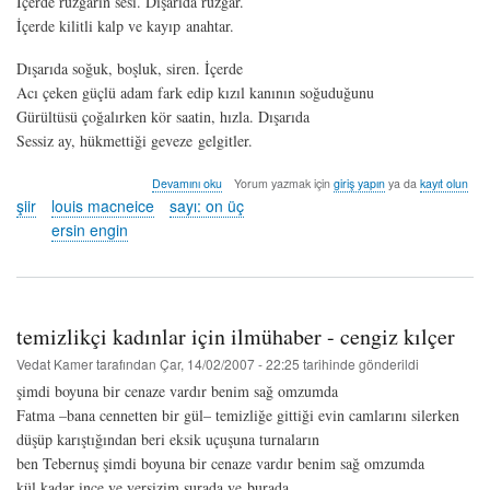
İçerde rüzgârın sesi. Dışarıda rüzgâr.
İçerde kilitli kalp ve kayıp anahtar.
Dışarıda soğuk, boşluk, siren. İçerde
Acı çeken güçlü adam fark edip kızıl kanının soğuduğunu
Gürültüsü çoğalırken kör saatin, hızla. Dışarıda
Sessiz ay, hükmettiği geveze gelgitler.
çeviri
Devamını oku
Yorum yazmak için
giriş yapın
ya da
kayıt olun
şiir:
şiir
louis macneice
sayı: on üç
louis
ersin engin
macneice
-
ersin
engin
hakkında
temizlikçi kadınlar için ilmühaber - cengiz kılçer
Vedat Kamer
tarafından
Çar, 14/02/2007 - 22:25
tarihinde gönderildi
şimdi boyuna bir cenaze vardır benim sağ omzumda
Fatma –bana cennetten bir gül– temizliğe gittiği evin camlarını silerken
düşüp karıştığından beri eksik uçuşuna turnaların
ben Tebernuş şimdi boyuna bir cenaze vardır benim sağ omzumda
kül kadar ince ve yersizim şurada ve burada