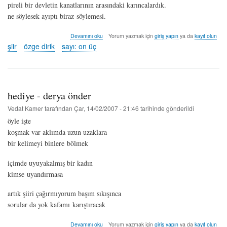
pireli bir devletin kanatlarının arasındaki karıncalardık.
ne söylesek ayıptı biraz söylemesi.
ikincil
Devamını oku
Yorum yazmak için
giriş yapın
ya da
kayıt olun
ruhla
şiir
özge dirik
sayı: on üç
pis-
duvar
buluşmaları
-
özge
hediye - derya önder
dir
hakkında
Vedat Kamer
tarafından
Çar, 14/02/2007 - 21:46
tarihinde gönderildi
öyle işte
koşmak var aklımda uzun uzaklara
bir kelimeyi binlere bölmek
içimde uyuyakalmış bir kadın
kimse uyandırmasa
artık şiiri çağırmıyorum başım sıkışınca
sorular da yok kafamı karıştıracak
hediye
Devamını oku
Yorum yazmak için
giriş yapın
ya da
kayıt olun