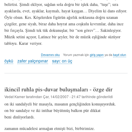
belirtisi. Şimdi ekliyor, sağdan sola doğru bir işlek daha, “tuşe”; sıra
ayaklarda, evet, ayaklar, kaymalı, hayat kaygan… Diyelim ki dans ediyor.
Öyle olsun. Kes. Köşelerden figürün ağırlık noktasına doğru uzanan
çizgiler, gene siyah, biraz daha hoyrat ama coşkulu kıvrımlar, daha ince
bir fırçayla. Şimdi tek tük dokunuşlar, bir “son görev”… Sakinleşiyor.
Müzik setini açıyor, Latince bir şeyler, bir de müzik eşliğinde süzüyor
tabloyu. Karar veriyor.
Metroloji¹
Devamını oku
Yorum yazmak için
giriş yapın
ya da
kayıt olun
-
öykü
zafer yalçınpınar
sayı: on üç
zafer
yalçınpınar
hakkında
ikincil ruhla pis-duvar buluşmaları - özge dir
Vedat Kamer
tarafından
Çar, 14/02/2007 - 21:47
tarihinde gönderildi
on iki sandalyeli bir masayla, masanın gençliğinden konuşuyorduk.
on bir sandalye ve iki intihar büyütmüş balkon pür dikkat
beni dinliyorlardı.
zamanın mücadelesi armağan etmişti bizi, birbirimize.