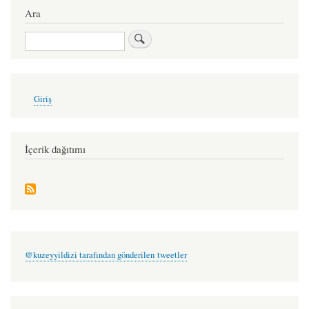
Ara
Ara
User
Giriş
account
menu
İçerik dağıtımı
@kuzeyyildizi tarafından gönderilen tweetler