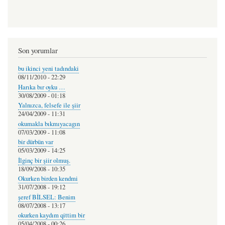
Son yorumlar
bu ikinci yeni tadındaki
08/11/2010 - 22:29
Harıka bır oyku …
30/08/2009 - 01:18
Yalnızca, felsefe ile şiir
24/04/2009 - 11:31
okumakla bıkmıyacagın
07/03/2009 - 11:08
bir dürbün var
05/03/2009 - 14:25
İlginç bir şiir olmuş.
18/09/2008 - 10:35
Okurken birden kendmi
31/07/2008 - 19:12
şeref BİLSEL: Benim
08/07/2008 - 13:17
okurken kaydım qittim bir
05/04/2008 - 00:26