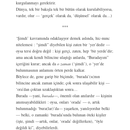
kurgulanmayı gerektirir.
Dünya, tek bir bakışla tek bir bütün olarak kurulabiliyorsa,
vardır, olur — ‘gerçek’ olarak da, ‘düşünsel’ olarak da…)
***
‘Şimdi’ kavramında odaklaşıyor demek aslında, hic-nunc
nitelemesi : “şimdi” diyebilen kişi zaten bir ‘yer’dedir —
oysa tersi doğru değil : kişi gerçi, zaten, hep ‘bir yerde’dir;
ama ancak kendi bilincine ulaştığı anlarda, “Buradayım”
içeriğini kurar; ancak da
o zaman
(‘şimdi’), o ‘yer’de
bulunmasının anlamını örten perde kalkar.
Böylece de, gene garip bir biçimde, ‘burada’(sı)nın
bilincine ancak zaman içinde; çok sonra ulaşabilir kişi —
‘ora’dan çoktan uzaklaştıktan sonra…
Burada —yani,
burada
—, önemli olan anılardır — kişinin
anımsayabildikleri : oysa, onları ‘orada’ — o, artık
bulunmadığı ‘bura(lar)’da— yaşarken, yanılıyordur belki
— belki, o zamanki ‘burada’sında bulunan öteki kişiler
(işte, şimdi —artık, onlar, ‘orada’ değillerken), “öyle
değildi ki”, diyebilirlerdi.