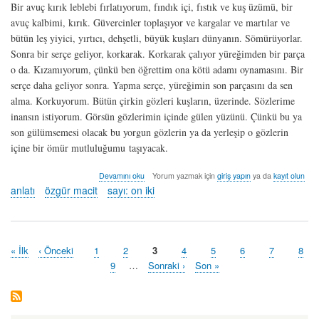
Bir avuç kırık leblebi fırlatıyorum, fındık içi, fıstık ve kuş üzümü, bir
avuç kalbimi, kırık. Güvercinler toplaşıyor ve kargalar ve martılar ve
bütün leş yiyici, yırtıcı, dehşetli, büyük kuşları dünyanın. Sömürüyorlar.
Sonra bir serçe geliyor, korkarak. Korkarak çalıyor yüreğimden bir parça
o da. Kızamıyorum, çünkü ben öğrettim ona kötü adamı oynamasını. Bir
serçe daha geliyor sonra. Yapma serçe, yüreğimin son parçasını da sen
alma. Korkuyorum. Bütün çirkin gözleri kuşların, üzerinde. Sözlerime
inansın istiyorum. Görsün gözlerimin içinde gülen yüzünü. Çünkü bu ya
son gülümsemesi olacak bu yorgun gözlerin ya da yerleşip o gözlerin
içine bir ömür mutluluğumu taşıyacak.
kuzey
Devamını oku
Yorum yazmak için
giriş yapın
ya da
kayıt olun
yıldızı
anlatı
özgür macit
sayı: on iki
-
özgür
macit
hakkında
İlk
« İlk
Önceki
‹ Önceki
Sayfa
1
Sayfa
2
Şu
3
Sayfa
4
Sayfa
5
Sayfa
6
Sayfa
7
Sayf
8
Pagination
sayfa
sayfa
an
Sayfa
9
…
Sonraki
Sonraki ›
Last
Son »
kullanılan
sayfa
page
sayfa