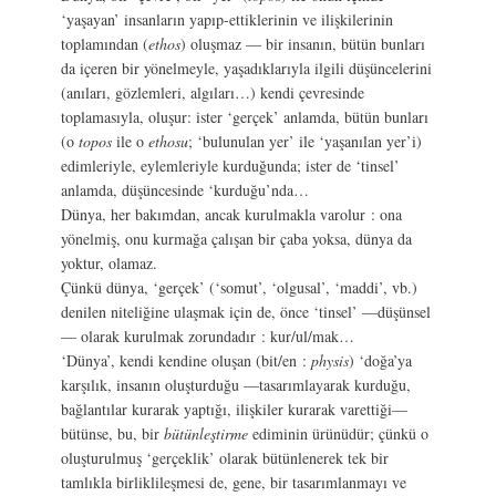
‘yaşayan’ insanların yapıp-ettiklerinin ve ilişkilerinin
toplamından (
ethos
) oluşmaz — bir insanın, bütün bunları
da içeren bir yönelmeyle, yaşadıklarıyla ilgili düşüncelerini
(anıları, gözlemleri, algıları…) kendi çevresinde
toplamasıyla, oluşur: ister ‘gerçek’ anlamda, bütün bunları
(o
topos
ile o
ethosu
; ‘bulunulan yer’ ile ‘yaşanılan yer’i)
edimleriyle, eylemleriyle kurduğunda; ister de ‘tinsel’
anlamda, düşüncesinde ‘kurduğu’nda…
Dünya, her bakımdan, ancak kurulmakla varolur : ona
yönelmiş, onu kurmağa çalışan bir çaba yoksa, dünya da
yoktur, olamaz.
Çünkü dünya, ‘gerçek’ (‘somut’, ‘olgusal’, ‘maddi’, vb.)
denilen niteliğine ulaşmak için de, önce ‘tinsel’ —düşünsel
— olarak kurulmak zorundadır : kur/ul/mak…
‘Dünya’, kendi kendine oluşan (bit/en :
physis
) ‘doğa’ya
karşılık, insanın oluşturduğu —tasarımlayarak kurduğu,
bağlantılar kurarak yaptığı, ilişkiler kurarak varettiği—
bütünse, bu, bir
bütünleştirme
ediminin ürünüdür; çünkü o
oluşturulmuş ‘gerçeklik’ olarak bütünlenerek tek bir
tamlıkla birliklileşmesi de, gene, bir tasarımlanmayı ve