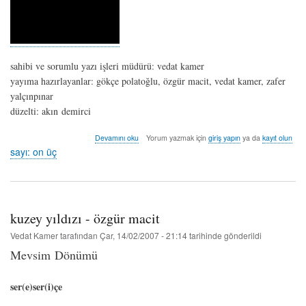
sahibi ve sorumlu yazı işleri müdürü: vedat kamer
yayıma hazırlayanlar: gökçe polatoğlu, özgür macit, vedat kamer, zafer
yalçınpınar
düzelti: akın demirci
sayı:
Devamını oku
Yorum yazmak için
giriş yapın
ya da
kayıt olun
on
sayı: on üç
üç
-
temmuz/ağustos
2006
hakkında
kuzey yıldızı - özgür macit
Vedat Kamer
tarafından
Çar, 14/02/2007 - 21:14
tarihinde gönderildi
Mevsim Dönümü
ser(e)ser(i)çe