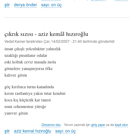
-
şiir
derya önder
sayı: on üç
derya
önder
hakkında
çıkrık sızısı - aziz kemâl hızıroğlu
Vedat Kamer
tarafından
Çar, 14/02/2007 - 21:40
tarihinde gönderildi
insan çıkışlı yolculuktur yalnızlık
uzaklığı pusatlanır odalar
eski koltuk ceviz masada mola
gitmelere yanaşmıyorsa öfke
kalıver gitsin
göç kırılınca turna kanadında
kırım rastlantıya yakın tutar kendini
koca kış küçücük kar tanesi
usun cehennemse yüreğe
yanıver gitsin
çıkrık
Devamını oku
Yorum yazmak için
giriş yapın
ya da
kayıt olun
sızısı
şiir
aziz kemal hızıroğlu
sayı: on üç